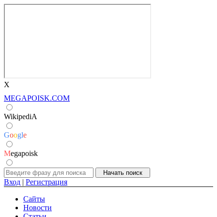
X
MEGAPOISK.COM
WikipediA
G
o
o
g
l
e
M
egapoisk
Вход
|
Регистрация
Сайты
Новости
Статьи