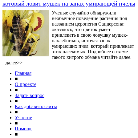
который ловит мушек на запах умирающей пчелы
Ученые случайно обнаружили
необычное поведение растения под
названием церопегия Сандерсона:
оказалось, что цветок умеет
привлекать в свою ловушку мушек-
нахлебников, источая запах
умирающих пчел, который привлекает
этих насекомых. Подробнее о схеме
такого хитрого обмана читайте далее.
далее>>
Главная
■
О проекте
■
Задать вопрос
■
Как добавить сайты
■
Участие
■
Помощь
■