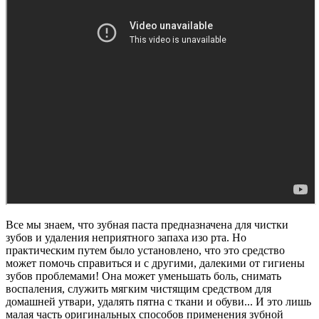
Все мы знаем, что зубная паста предназначена для чистки
зубов и удаления неприятного запаха изо рта. Но
практическим путем было установлено, что это средство
может помочь справиться и с другими, далекими от гигиены
зубов проблемами! Она может уменьшать боль, снимать
воспаления, служить мягким чистящим средством для
домашней утвари, удалять пятна с ткани и обуви... И это лишь
малая часть оригинальных способов применения зубной