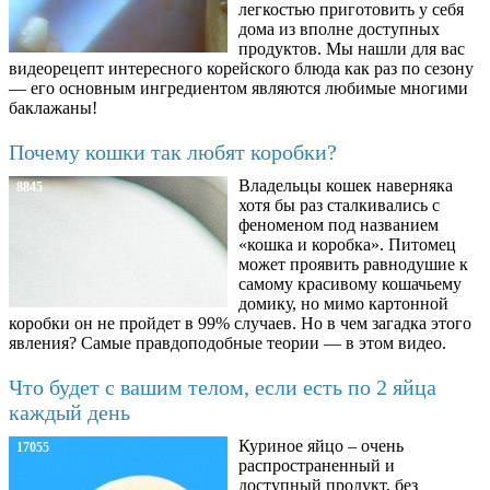
легкостью приготовить у себя
дома из вполне доступных
продуктов. Мы нашли для вас
видеорецепт интересного корейского блюда как раз по сезону
— его основным ингредиентом являются любимые многими
баклажаны!
Почему кошки так любят коробки?
Владельцы кошек наверняка
8845
хотя бы раз сталкивались с
феноменом под названием
«кошка и коробка». Питомец
может проявить равнодушие к
самому красивому кошачьему
домику, но мимо картонной
коробки он не пройдет в 99% случаев. Но в чем загадка этого
явления? Самые правдоподобные теории — в этом видео.
Что будет с вашим телом, если есть по 2 яйца
каждый день
Куриное яйцо – очень
17055
распространенный и
доступный продукт, без