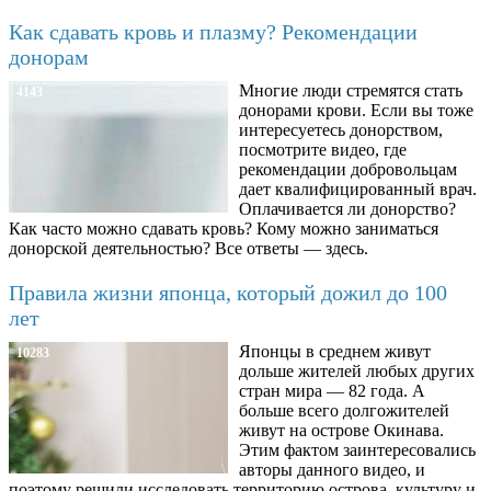
Как сдавать кровь и плазму? Рекомендации
донорам
Многие люди стремятся стать
4143
донорами крови. Если вы тоже
интересуетесь донорством,
посмотрите видео, где
рекомендации добровольцам
дает квалифицированный врач.
Оплачивается ли донорство?
Как часто можно сдавать кровь? Кому можно заниматься
донорской деятельностью? Все ответы — здесь.
Правила жизни японца, который дожил до 100
лет
Японцы в среднем живут
10283
дольше жителей любых других
стран мира — 82 года. А
больше всего долгожителей
живут на острове Окинава.
Этим фактом заинтересовались
авторы данного видео, и
поэтому решили исследовать территорию острова, культуру и