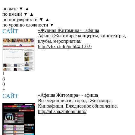
по дате
▼
▲
по имени
▼
▲
по популярности
▼
▲
по уровню сложности
▼
САЙТ
«Журнал Житомира» - афиша
Афиша Житомира: концерты, кинотеатры,
клубы, мероприятия.
http://zhzh.info/publ/4-1-0-9
1
8
0
+
САЙТ
«Афиша Житомира» - афиша
Все мероприятия города Житомира.
Киноафиши. Ежедневное обновление.
http://afisha.zhitomir.info/