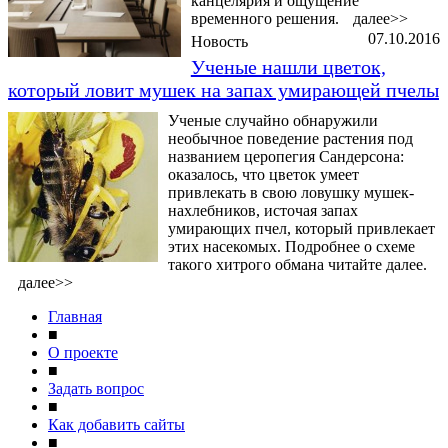
канцелярия и ощущение
временного решения.
далее>>
07.10.2016
Новость
Ученые нашли цветок,
который ловит мушек на запах умирающей пчелы
Ученые случайно обнаружили
необычное поведение растения под
названием церопегия Сандерсона:
оказалось, что цветок умеет
привлекать в свою ловушку мушек-
нахлебников, источая запах
умирающих пчел, который привлекает
этих насекомых. Подробнее о схеме
такого хитрого обмана читайте далее.
далее>>
Главная
■
О проекте
■
Задать вопрос
■
Как добавить сайты
■