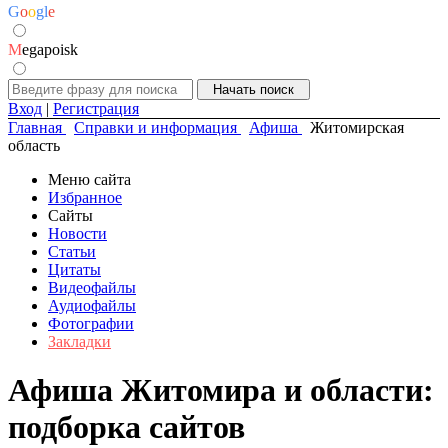
G
o
o
g
l
e
M
egapoisk
Вход
|
Регистрация
Главная
Справки и информация
Афиша
Житомирская
область
Меню сайта
Избранное
Сайты
Новости
Статьи
Цитаты
Видеофайлы
Аудиофайлы
Фотографии
Закладки
Афиша Житомира и области:
подборка сайтов