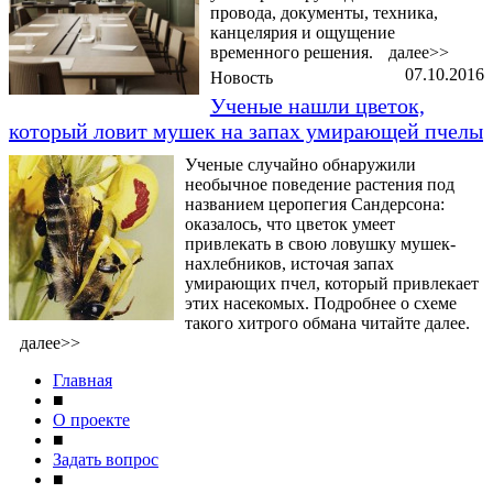
провода, документы, техника,
канцелярия и ощущение
временного решения.
далее>>
07.10.2016
Новость
Ученые нашли цветок,
который ловит мушек на запах умирающей пчелы
Ученые случайно обнаружили
необычное поведение растения под
названием церопегия Сандерсона:
оказалось, что цветок умеет
привлекать в свою ловушку мушек-
нахлебников, источая запах
умирающих пчел, который привлекает
этих насекомых. Подробнее о схеме
такого хитрого обмана читайте далее.
далее>>
Главная
■
О проекте
■
Задать вопрос
■