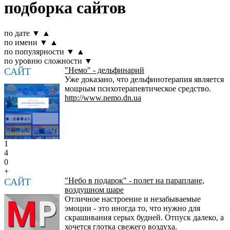
подборка сайтов
по дате
▼
▲
по имени
▼
▲
по популярности
▼
▲
по уровню сложности
▼
САЙТ
"Немо" - дельфинарий
Уже доказано, что дельфинотерапия является
мощным психотерапевтическое средство.
http://www.nemo.dn.ua
1
4
0
+
САЙТ
"Небо в подарок" - полет на параплане,
воздушном шаре
Отличное настроение и незабываемые
эмоции - это иногда то, что нужно для
скрашивания серых будней. Отпуск далеко, а
хочется глотка свежего воздуха.