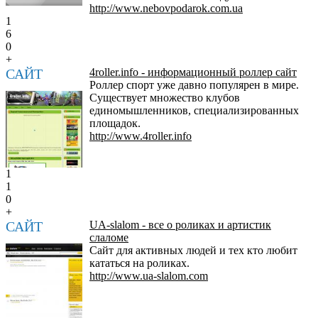
http://www.nebovpodarok.com.ua
1
6
0
+
САЙТ
4roller.info - информационный роллер сайт
Роллер спорт уже давно популярен в мире.
Существует множество клубов
единомышленников, специализированных
площадок.
http://www.4roller.info
1
1
0
+
САЙТ
UA-slalom - все о роликах и артистик
слаломе
Сайт для активных людей и тех кто любит
кататься на роликах.
http://www.ua-slalom.com