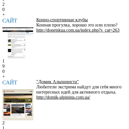
2
0
+
САЙТ
Конно-спортивные клубы
Конная прогулка, хорошо это или плохо?
http://donetskua.com.ua/index.php?s_cat=263
1
9
0
+
САЙТ
"Домик Альпиниста"
Любители экстрима найдут для себя много
интересных идей для активного отдыха.
http://domik-alpinista.com.ua/
2
1