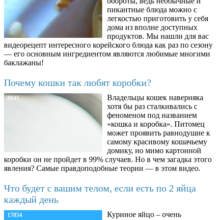
обороты, ведь необычные и
пикантные блюда можно с
легкостью приготовить у себя
дома из вполне доступных
продуктов. Мы нашли для вас
видеорецепт интересного корейского блюда как раз по сезону
— его основным ингредиентом являются любимые многими
баклажаны!
Почему кошки так любят коробки?
Владельцы кошек наверняка
8845
хотя бы раз сталкивались с
феноменом под названием
«кошка и коробка». Питомец
может проявить равнодушие к
самому красивому кошачьему
домику, но мимо картонной
коробки он не пройдет в 99% случаев. Но в чем загадка этого
явления? Самые правдоподобные теории — в этом видео.
Что будет с вашим телом, если есть по 2 яйца
каждый день
Куриное яйцо – очень
17054