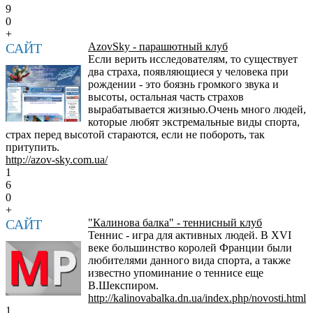
9
0
+
САЙТ
AzovSky - парашютный клуб
Если верить исследователям, то существует
два страха, появляющиеся у человека при
рождении - это боязнь громкого звука и
высоты, остальная часть страхов
вырабатывается жизнью.Очень много людей,
которые любят экстремальные виды спорта,
страх перед высотой стараются, если не побороть, так
притупить.
http://azov-sky.com.ua/
1
6
0
+
САЙТ
"Калинова балка" - теннисный клуб
Теннис - игра для активных людей. В XVI
веке большинство королей Франции были
любителями данного вида спорта, а также
известно упоминание о теннисе еще
В.Шекспиром.
http://kalinovabalka.dn.ua/index.php/novosti.html
1