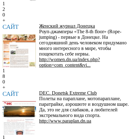
1
2
0
+
САЙТ
Женский журнал Донецка
Роуп-джамперы «The 8-th floor» (Rope-
jumping) - первые в Донецке. На
сегодняшний день человеком придумано
много интересного в мире, чтобы
пощекотать себе нервы.
http://women.dn.ua/index.php?
option=com_content&vi...
1
8
0
+
САЙТ
DEC. Donetsk Extreme Club
Полеты на параплане, мотопараплане,
паратрайке, аэрошюте и воздушном шаре.
Да, это не для слабаков, а любителей
экстремального вида спорта.
http://www.paraplan.dn.ua
1