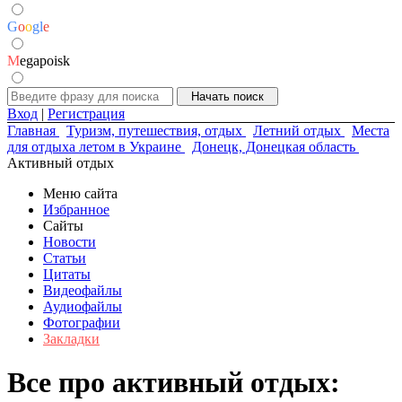
G
o
o
g
l
e
M
egapoisk
Вход
|
Регистрация
Главная
Туризм, путешествия, отдых
Летний отдых
Места
для отдыха летом в Украине
Донецк, Донецкая область
Активный отдых
Меню сайта
Избранное
Сайты
Новости
Статьи
Цитаты
Видеофайлы
Аудиофайлы
Фотографии
Закладки
Все про активный отдых: