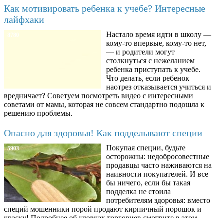
Как мотивировать ребенка к учебе? Интересные
лайфхаки
Настало время идти в школу —
8780
кому-то впервые, кому-то нет,
— и родители могут
столкнуться с нежеланием
ребенка приступать к учебе.
Что делать, если ребенок
наотрез отказывается учиться и
вредничает? Советуем посмотреть видео с интересными
советами от мамы, которая не совсем стандартно подошла к
решению проблемы.
Опасно для здоровья! Как подделывают специи
Покупая специи, будьте
5903
осторожны: недобросовестные
продавцы часто наживаются на
наивности покупателей. И все
бы ничего, если бы такая
подделка не стоила
потребителям здоровья: вместо
специй мошенники порой продают кирпичный порошок и
краску! Подробнее об уловках торговцев смотрите в этом