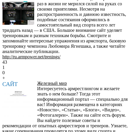
раз в жизни не мерился силой на руках со
своими приятелями. Несмотря на
распространенность и давнюю известность,
подобные состязания оформились в
самостоятельный вид спорта всего лет
тридцать назад — в США. Большое внимание сайт уделяет
тренировкам и разным техникам борьбы. Смотрите и
запоминайте интересные упражнения из армспорта, базовую
тренировку чемпиона Любомира Ягнешака, а также читайте
аналитические публикации.
http://ru.armpower.net/trenings/
43
1
0
+
САЙТ
Железный мир
Интересуетесь армрестлингом и желаете
знать о нем больше? Тогда этот
информационный портал — специально для
вас! Информация размещена в категориях
«Новости», «Статьи», «Блоги», «Видео»,
«Фотогалереи». Также на сайте есть форум.
Вы найдете полезные советы и
рекомендации от опытных армрестлеров и тренеров. Узнаете,
какие соревнования проводятся по этому виду спорта и