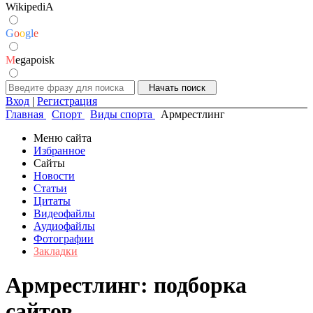
WikipediA
G
o
o
g
l
e
M
egapoisk
Вход
|
Регистрация
Главная
Спорт
Виды спорта
Армрестлинг
Меню сайта
Избранное
Сайты
Новости
Статьи
Цитаты
Видеофайлы
Аудиофайлы
Фотографии
Закладки
Армрестлинг: подборка
сайтов