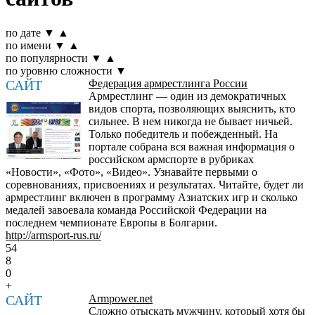
по дате
▼
▲
по имени
▼
▲
по популярности
▼
▲
по уровню сложности
▼
САЙТ
Федерация армрестлинга России
Армрестлинг — один из демократичных
видов спорта, позволяющих выяснить, кто
сильнее. В нем никогда не бывает ничьей.
Только победитель и побежденный. На
портале собрана вся важная информация о
российском армспорте в рубриках
«Новости», «Фото», «Видео». Узнавайте первыми о
соревнованиях, присвоениях и результатах. Читайте, будет ли
армрестлинг включен в программу Азиатских игр и сколько
медалей завоевала команда Российской Федерации на
последнем чемпионате Европы в Болгарии.
http://armsport-rus.ru/
54
8
0
+
САЙТ
Armpower.net
Сложно отыскать мужчину, который хотя бы