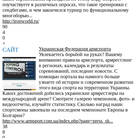
поучаствуете в различных опросах, что такое тренировки с
сендбегами, и чем закончился турнир по функциональному
многоборью...
http://ironworld.ru/
90
4
0
+
САЙТ
Украинская Федерация армспорта
Увлекаетесь борьбой на руках? Вашему
вниманию правила армспорта, армрестлинг
в регионах, календарь и результаты
соревнований, последние новости. С
помощью портала вы намного больше
узнаете об истории и современном развитии
этого вида спорта на территории Украины.
Каких достижений добились украинские армрестлеры на
международной арене? Смотрите галерею чемпионов, фото- и
видеоотчеты, изучайте статистику. Сколько наград наши
спортсмены завоевали на последнем чемпионате Европы в
Болгарии?
http://www.armsport.com.ua/index.php?page=press_sh...
38
8
0