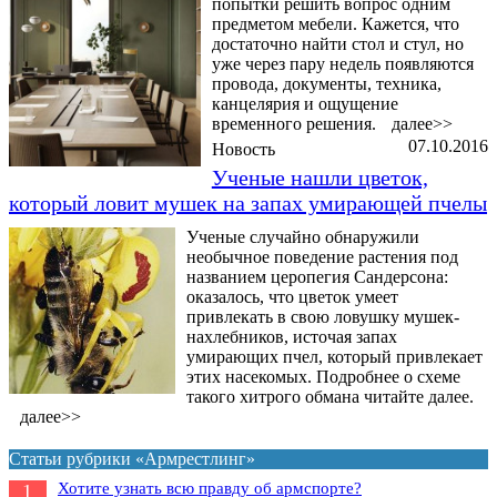
попытки решить вопрос одним
предметом мебели. Кажется, что
достаточно найти стол и стул, но
уже через пару недель появляются
провода, документы, техника,
канцелярия и ощущение
временного решения.
далее>>
07.10.2016
Новость
Ученые нашли цветок,
который ловит мушек на запах умирающей пчелы
Ученые случайно обнаружили
необычное поведение растения под
названием церопегия Сандерсона:
оказалось, что цветок умеет
привлекать в свою ловушку мушек-
нахлебников, источая запах
умирающих пчел, который привлекает
этих насекомых. Подробнее о схеме
такого хитрого обмана читайте далее.
далее>>
Статьи рубрики «Армрестлинг»
Хотите узнать всю правду об армспорте?
1