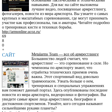
основными тактическими и техническими
навыками. Для вас на сайте выложены
лучшие видео, посвященные армрестлингу,
фотогалерея, новости из мира армспорта. Вы узнаете о самых
крупных и масштабных соревнованиях, где могут принимать
участие как профессионалы, так и аматоры. Читайте подробно
о тренировках кисти и техниках борьбы.
http://armonline.ucoz.ru/
69
8
0
+
САЙТ
Metalarms Team — все об армрестлинге
Большинство людей считает, что
армрестлинг — это соревнование в силе. Но
чемпионы по армспорту знают, что
отработка технических приемов очень
важна. Этот спортивный вид довольно
травмоопасен. Узнать больше о нем,
тренировках и специальных упражнениях
вам поможет данный портал. Здесь опубликованы последние
новости из мира армспорта, видеоролики и фотографии. Вы
увидите самые яркие лица армрестлинга, биографии и
достижения спортсменов. Узнайте, кого сегодня называют
сильнейшими руками планеты?