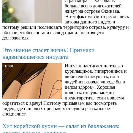
стран мира — 82 года. А
больше всего долгожителей
живут на острове Окинава.
Этим фактом заинтересовались
авторы данного видео, и
поэтому решили исследовать территорию острова, культуру и
обычаи, чтобы составить свод правил настоящего
долгожителя.
Это знание спасет жизнь! Признаки
надвигающегося инсульта
Инсульт настигает не только
11808
курильщиков, гипертоников и
любителей покушать, но и
людей из разряда «вроде бы в
целом здоров». Хорошая
новость: инсульт можно
предотвратить, если вовремя
обратиться к врачу! Поэтому призываем вас посмотреть
видео, где о первых признаках инсульта рассказывает
специалист.
Хит корейской кухни — салат из баклажанов:
просто, вкусно, недорого