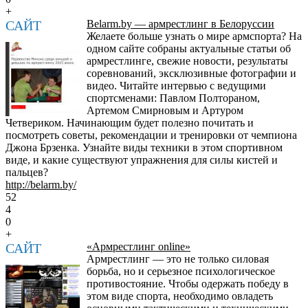
+
САЙТ
Belarm.by — армрестлинг в Белоруссии
Желаете больше узнать о мире армспорта? На
одном сайте собраны актуальные статьи об
армрестлинге, свежие новости, результаты
соревнований, эксклюзивные фотографии и
видео. Читайте интервью с ведущими
спортсменами: Павлом Полтораном,
Артемом Смирновым и Артуром
Четвериком. Начинающим будет полезно почитать и
посмотреть советы, рекомендации и тренировки от чемпиона
Джона Брзенка. Узнайте виды техники в этом спортивном
виде, и какие существуют упражнения для силы кистей и
пальцев?
http://belarm.by/
52
4
0
+
САЙТ
«Армрестлинг online»
Армрестлинг — это не только силовая
борьба, но и серьезное психологическое
противостояние. Чтобы одержать победу в
этом виде спорта, необходимо овладеть