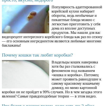
Популярность адаптированной
6734
корейской кухни набирает
обороты, ведь необычные и
пикантные блюда можно с
легкостью приготовить у себя
дома из вполне доступных
продуктов. Мы нашли для вас
видеорецепт интересного корейского блюда как раз по сезону
— его основным ингредиентом являются любимые многими
баклажаны!
Почему кошки так любят коробки?
Владельцы кошек наверняка
8845
хотя бы раз сталкивались с
феноменом под названием
«кошка и коробка». Питомец
может проявить равнодушие к
самому красивому кошачьему
домику, но мимо картонной
коробки он не пройдет в 99% случаев. Но в чем загадка этого
явления? Самые правдоподобные теории — в этом видео.
Что будет с вашим телом, если есть по 2 яйца