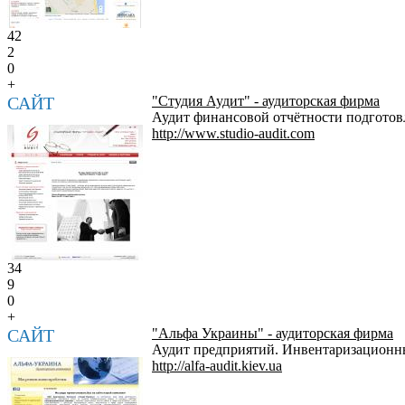
42
2
0
+
САЙТ
"Студия Аудит" - аудиторская фирма
Аудит финансовой отчётности подготовл
http://www.studio-audit.com
34
9
0
+
САЙТ
"Альфа Украины" - аудиторская фирма
Аудит предприятий. Инвентаризационны
http://alfa-audit.kiev.ua