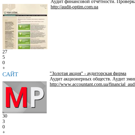
Аудит финансовой отчётности. Проверк
http://audit-optim.com.ua
27
5
0
+
САЙТ
"Золотая акция" - аудиторская фирма
Аудит акционерных обществ. Аудит эмиц
http://www.accountant.com.ua/financial_audi
30
3
0
+