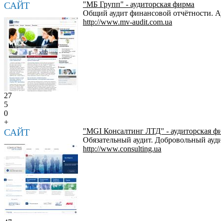
САЙТ
"МБ Групп" - аудиторская фирма
Общий аудит финансовой отчётности. А
http://www.mv-audit.com.ua
27
5
0
+
САЙТ
"MGI Консалтинг ЛТД" - аудиторская ф
Обязательный аудит. Добровольный ауди
http://www.consulting.ua