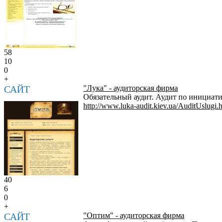
58
10
0
+
САЙТ
"Лука" - аудиторская фирма
Обязательный аудит. Аудит по инициати
http://www.luka-audit.kiev.ua/AuditUslugi.
40
6
0
+
САЙТ
"Оптим" - аудиторская фирма