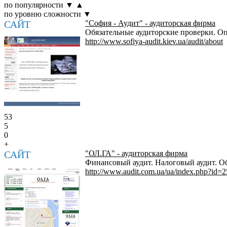
по популярности
▼
▲
по уровню сложности
▼
САЙТ
"София - Аудит" - аудиторская фирма
Обязательные аудиторские проверки. О
http://www.sofiya-audit.kiev.ua/audit/about
53
5
0
+
САЙТ
"ОЛ.ГА" - аудиторская фирма
Финансовый аудит. Налоговый аудит. Об
http://www.audit.com.ua/ua/index.php?id=2