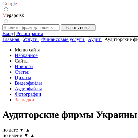
G
o
o
g
l
e
M
egapoisk
Вход
|
Регистрация
Главная
Услуги
Финансовые услуги
Аудит
Аудиторские ф
Меню сайта
Избранное
Сайты
Новости
Статьи
Цитаты
Видеофайлы
Аудиофайлы
Фотографии
Закладки
Аудиторские фирмы Украины:
по дате
▼
▲
по имени
▼
▲