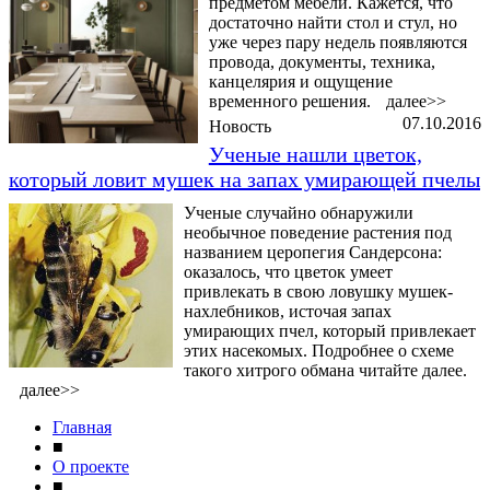
предметом мебели. Кажется, что
достаточно найти стол и стул, но
уже через пару недель появляются
провода, документы, техника,
канцелярия и ощущение
временного решения.
далее>>
07.10.2016
Новость
Ученые нашли цветок,
который ловит мушек на запах умирающей пчелы
Ученые случайно обнаружили
необычное поведение растения под
названием церопегия Сандерсона:
оказалось, что цветок умеет
привлекать в свою ловушку мушек-
нахлебников, источая запах
умирающих пчел, который привлекает
этих насекомых. Подробнее о схеме
такого хитрого обмана читайте далее.
далее>>
Главная
■
О проекте
■