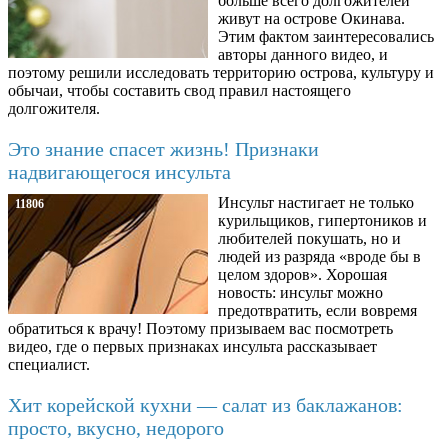
больше всего долгожителей
живут на острове Окинава.
Этим фактом заинтересовались
авторы данного видео, и
поэтому решили исследовать территорию острова, культуру и
обычаи, чтобы составить свод правил настоящего
долгожителя.
Это знание спасет жизнь! Признаки
надвигающегося инсульта
Инсульт настигает не только
11806
курильщиков, гипертоников и
любителей покушать, но и
людей из разряда «вроде бы в
целом здоров». Хорошая
новость: инсульт можно
предотвратить, если вовремя
обратиться к врачу! Поэтому призываем вас посмотреть
видео, где о первых признаках инсульта рассказывает
специалист.
Хит корейской кухни — салат из баклажанов:
просто, вкусно, недорого