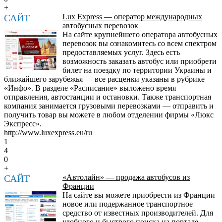
+
САЙТ
Lux Express — оператор международных
автобусных перевозок
На сайте крупнейшего оператора автобусных
перевозок вы ознакомитесь со всем спектром
предоставляемых услуг. Здесь есть
возможность заказать автобус или приобрети
билет на поездку по территории Украины и
ближайшего зарубежья — все расценки указаны в рубрике
«Инфо». В разделе «Расписание» выложено время
отправления, автостанции и остановки. Также транспортная
компания занимается грузовыми перевозками — отправить и
получить товар вы можете в любом отделении фирмы «Люкс
Экспресс».
http://www.luxexpress.eu/ru
1
4
0
+
САЙТ
«Автолайн» — продажа автобусов из
Франции
На сайте вы можете приобрести из Франции
новое или подержанное транспортное
средство от известных производителей. Для
удобного и быстрого поиска на портале