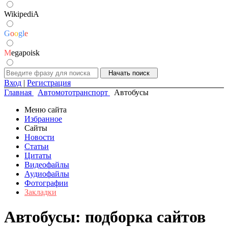
WikipediA
G
o
o
g
l
e
M
egapoisk
Вход
|
Регистрация
Главная
Автомототранспорт
Автобусы
Меню сайта
Избранное
Сайты
Новости
Статьи
Цитаты
Видеофайлы
Аудиофайлы
Фотографии
Закладки
Автобусы: подборка сайтов