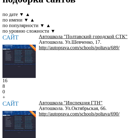
по дате
▼
▲
по имени
▼
▲
по популярности
▼
▲
по уровню сложности
▼
САЙТ
Автошкола "Полтавский городской СТК"
Автошкола. Ул.Шевченко, 17.
http://autoprava.com/schools/poltava/689/
16
8
0
+
САЙТ
Автошкола "Инспекция ГТН"
Автошкола. Ул.Октябрьская, 66.
http://autoprava.com/schools/poltava/690/