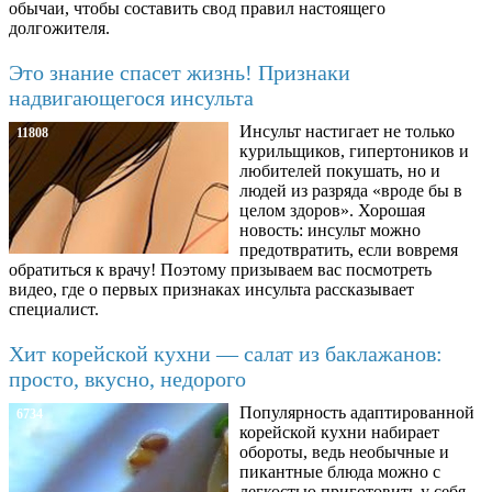
обычаи, чтобы составить свод правил настоящего
долгожителя.
Это знание спасет жизнь! Признаки
надвигающегося инсульта
Инсульт настигает не только
11808
курильщиков, гипертоников и
любителей покушать, но и
людей из разряда «вроде бы в
целом здоров». Хорошая
новость: инсульт можно
предотвратить, если вовремя
обратиться к врачу! Поэтому призываем вас посмотреть
видео, где о первых признаках инсульта рассказывает
специалист.
Хит корейской кухни — салат из баклажанов:
просто, вкусно, недорого
Популярность адаптированной
6734
корейской кухни набирает
обороты, ведь необычные и
пикантные блюда можно с
легкостью приготовить у себя