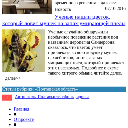
временного решения.
далее>>
07.10.2016
Новость
Ученые нашли цветок,
который ловит мушек на запах умирающей пчелы
Ученые случайно обнаружили
необычное поведение растения под
названием церопегия Сандерсона:
оказалось, что цветок умеет
привлекать в свою ловушку мушек-
нахлебников, источая запах
умирающих пчел, который привлекает
этих насекомых. Подробнее о схеме
такого хитрого обмана читайте далее.
далее>>
Статьи рубрики «Полтавская область»
Автошколы Полтавы: телефоны, адреса
1
Главная
■
О проекте
■