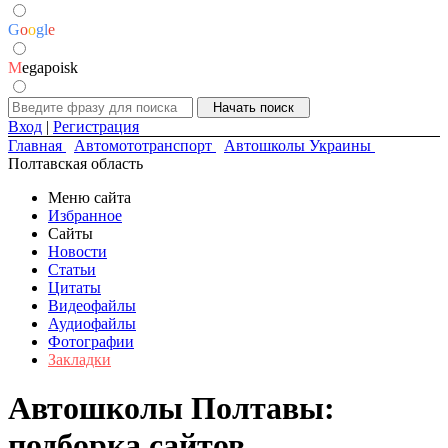
G
o
o
g
l
e
M
egapoisk
Вход
|
Регистрация
Главная
Автомототранспорт
Автошколы Украины
Полтавская область
Меню сайта
Избранное
Сайты
Новости
Статьи
Цитаты
Видеофайлы
Аудиофайлы
Фотографии
Закладки
Автошколы Полтавы:
подборка сайтов