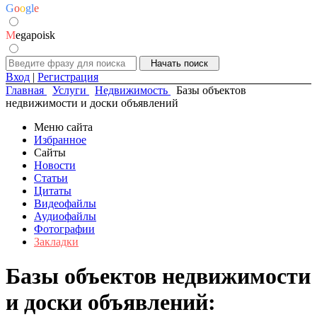
G
o
o
g
l
e
M
egapoisk
Вход
|
Регистрация
Главная
Услуги
Недвижимость
Базы объектов
недвижимости и доски объявлений
Меню сайта
Избранное
Сайты
Новости
Статьи
Цитаты
Видеофайлы
Аудиофайлы
Фотографии
Закладки
Базы объектов недвижимости
и доски объявлений: