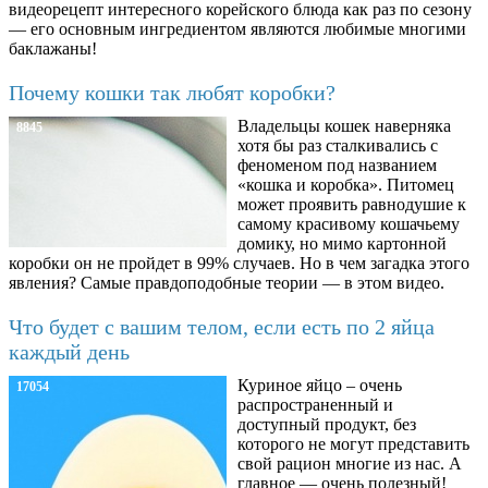
видеорецепт интересного корейского блюда как раз по сезону
— его основным ингредиентом являются любимые многими
баклажаны!
Почему кошки так любят коробки?
Владельцы кошек наверняка
8845
хотя бы раз сталкивались с
феноменом под названием
«кошка и коробка». Питомец
может проявить равнодушие к
самому красивому кошачьему
домику, но мимо картонной
коробки он не пройдет в 99% случаев. Но в чем загадка этого
явления? Самые правдоподобные теории — в этом видео.
Что будет с вашим телом, если есть по 2 яйца
каждый день
Куриное яйцо – очень
17054
распространенный и
доступный продукт, без
которого не могут представить
свой рацион многие из нас. А
главное — очень полезный!