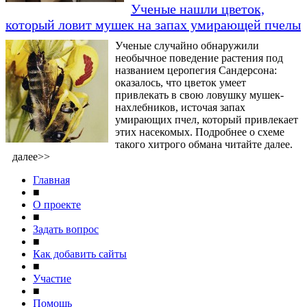
Ученые нашли цветок,
который ловит мушек на запах умирающей пчелы
Ученые случайно обнаружили
необычное поведение растения под
названием церопегия Сандерсона:
оказалось, что цветок умеет
привлекать в свою ловушку мушек-
нахлебников, источая запах
умирающих пчел, который привлекает
этих насекомых. Подробнее о схеме
такого хитрого обмана читайте далее.
далее>>
Главная
■
О проекте
■
Задать вопрос
■
Как добавить сайты
■
Участие
■
Помощь