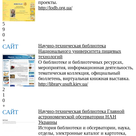
проекты.
http://lodb.org.ua/
5
9
0
+
САЙТ
Научно-техническая библиотека
Национального университета пищевых
технологий
О библиотеке и библиотечных ресурсах,
мероприятия, информационная деятельность,
тематическая коллекция, официальный
бюллетень, виртуальная книжная выставка.
http://library.usuft.kiev.ua/
2
1
0
+
САЙТ
Научно-техническая библиотека Главной
астрономической обсерватории НАН
Украины
История библиотеки и обсерватории, наука,
отделы, электронные каталог и картотека,