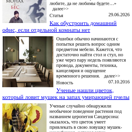
любите, да не любимы будете…»
далее>>
29.06.2026
Статья
Как обустроить домашний
офис, если отдельной комнаты нет
Ошибки обычно начинаются с
попытки решить вопрос одним
предметом мебели. Кажется, что
достаточно найти стол и стул, но
уже через пару недель появляются
провода, документы, техника,
канцелярия и ощущение
временного решения.
далее>>
07.10.2016
Новость
Ученые нашли цветок,
который ловит мушек на запах умирающей пчелы
Ученые случайно обнаружили
необычное поведение растения под
названием церопегия Сандерсона:
оказалось, что цветок умеет
привлекать в свою ловушку мушек-