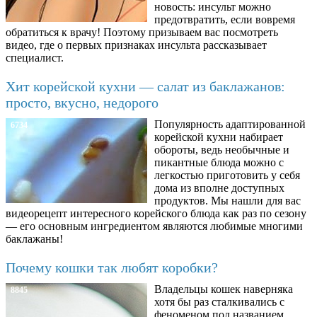
новость: инсульт можно
предотвратить, если вовремя
обратиться к врачу! Поэтому призываем вас посмотреть
видео, где о первых признаках инсульта рассказывает
специалист.
Хит корейской кухни — салат из баклажанов:
просто, вкусно, недорого
Популярность адаптированной
6734
корейской кухни набирает
обороты, ведь необычные и
пикантные блюда можно с
легкостью приготовить у себя
дома из вполне доступных
продуктов. Мы нашли для вас
видеорецепт интересного корейского блюда как раз по сезону
— его основным ингредиентом являются любимые многими
баклажаны!
Почему кошки так любят коробки?
Владельцы кошек наверняка
8845
хотя бы раз сталкивались с
феноменом под названием