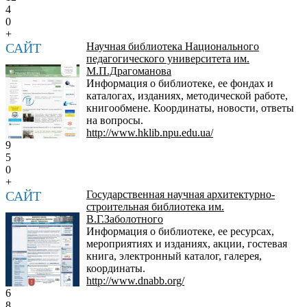
4
0
+
САЙТ
Научная библиотека Национального
педагогического университета им.
М.П.Драгоманова
Информация о библиотеке, ее фондах и
каталогах, изданиях, методической работе,
книгообмене. Координаты, новости, ответы
на вопросы.
http://www.hklib.npu.edu.ua/
9
5
0
+
САЙТ
Государственная научная архитектурно-
строительная библиотека им.
В.Г.Заболотного
Информация о библиотеке, ее ресурсах,
мероприятиях и изданиях, акции, гостевая
книга, электронный каталог, галерея,
координаты.
http://www.dnabb.org/
6
8