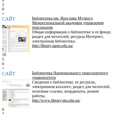
2
0
+
САЙТ
Библиотека им. Ярослава Мудрого
Межрегиональной академии управления
персоналом
Общая информация о библиотеке и ее фонде,
раздел для читателей, ресурсы Интернет,
электронная библиотека.
http://library.iapm.edu.ua/
16
5
0
+
САЙТ
Библиотека Национального транспортного
университета
Сведения о библиотеке, ее ресурсах,
электронном каталоге, раздел для читателей,
полезные ссылки, координаты, режим
работы.
http://www.library.ntu.edu.ua/
6
3