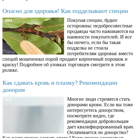
Опасно для здоровья! Как подделывают специи
Покупая специи, будьте
5904
осторожны: недобросовестные
продавцы часто наживаются на
наивности покупателей. И все
бы ничего, если бы такая
подделка не стоила
потребителям здоровья: вместо
специй мошенники порой продают кирпичный порошок и
краску! Подробнее об уловках торговцев смотрите в этом
ролике.
Как сдавать кровь и плазму? Рекомендации
донорам
Многие люди стремятся стать
4143
донорами крови. Если вы тоже
интересуетесь донорством,
посмотрите видео, где
рекомендации добровольцам
дает квалифицированный врач.
Оплачивается ли донорство?
Как часто можно сдавать кровь? Кому можно заниматься