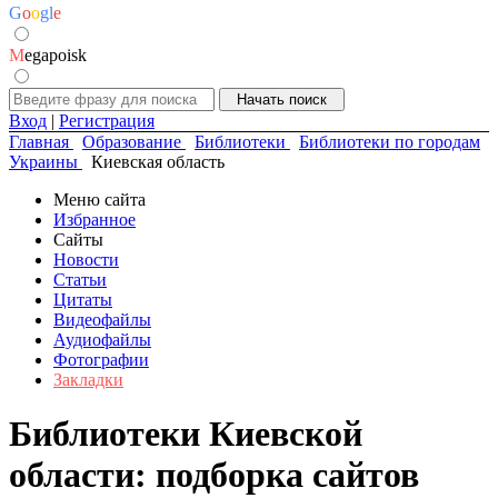
G
o
o
g
l
e
M
egapoisk
Вход
|
Регистрация
Главная
Образование
Библиотеки
Библиотеки по городам
Украины
Киевская область
Меню сайта
Избранное
Сайты
Новости
Статьи
Цитаты
Видеофайлы
Аудиофайлы
Фотографии
Закладки
Библиотеки Киевской
области: подборка сайтов