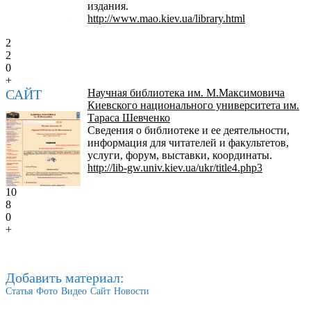
издания.
http://www.mao.kiev.ua/library.html
2
2
0
+
САЙТ
Научная библиотека им. М.Максимовича
Киевского национального университета им.
Тараса Шевченко
Сведения о библиотеке и ее деятельности,
информация для читателей и факультетов,
услуги, форум, выставки, координаты.
http://lib-gw.univ.kiev.ua/ukr/title4.php3
10
8
0
+
Добавить материал:
Статья
Фото
Видео
Сайт
Новости