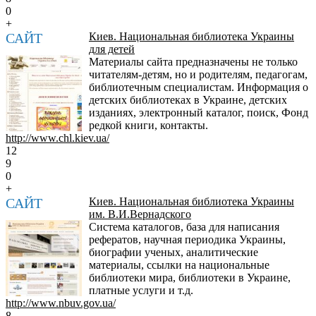
0
+
САЙТ
Киев. Национальная библиотека Украины
для детей
Материалы сайта предназначены не только
читателям-детям, но и родителям, педагогам,
библиотечным специалистам. Информация о
детских библиотеках в Украине, детских
изданиях, электронный каталог, поиск, Фонд
редкой книги, контакты.
http://www.chl.kiev.ua/
12
9
0
+
САЙТ
Киев. Национальная библиотека Украины
им. В.И.Вернадского
Система каталогов, база для написания
рефератов, научная периодика Украины,
биографии ученых, аналитические
материалы, ссылки на национальные
библиотеки мира, библиотеки в Украине,
платные услуги и т.д.
http://www.nbuv.gov.ua/
8