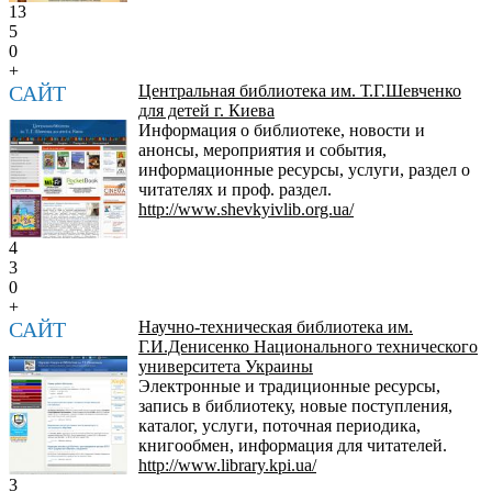
13
5
0
+
САЙТ
Центральная библиотека им. Т.Г.Шевченко
для детей г. Киева
Информация о библиотеке, новости и
анонсы, мероприятия и события,
информационные ресурсы, услуги, раздел о
читателях и проф. раздел.
http://www.shevkyivlib.org.ua/
4
3
0
+
САЙТ
Научно-техническая библиотека им.
Г.И.Денисенко Национального технического
университета Украины
Электронные и традиционные ресурсы,
запись в библиотеку, новые поступления,
каталог, услуги, поточная периодика,
книгообмен, информация для читателей.
http://www.library.kpi.ua/
3