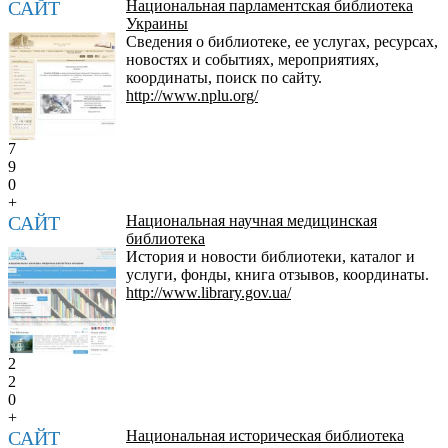
САЙТ
Национальная парламентская библиотека
Украины
Сведения о библиотеке, ее услугах, ресурсах,
новостях и событиях, мероприятиях,
координаты, поиск по сайту.
http://www.nplu.org/
7
9
0
+
САЙТ
Национальная научная медицинская
библиотека
История и новости библиотеки, каталог и
услуги, фонды, книга отзывов, координаты.
http://www.library.gov.ua/
2
2
0
+
САЙТ
Национальная историческая библиотека