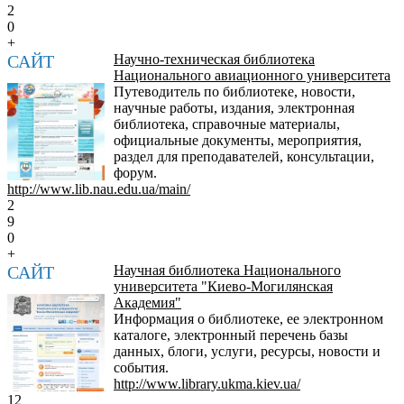
2
0
+
САЙТ
Научно-техническая библиотека
Национального авиационного университета
Путеводитель по библиотеке, новости,
научные работы, издания, электронная
библиотека, справочные материалы,
официальные документы, мероприятия,
раздел для преподавателей, консультации,
форум.
http://www.lib.nau.edu.ua/main/
2
9
0
+
САЙТ
Научная библиотека Национального
университета "Киево-Могилянская
Академия"
Информация о библиотеке, ее электронном
каталоге, электронный перечень базы
данных, блоги, услуги, ресурсы, новости и
события.
http://www.library.ukma.kiev.ua/
12