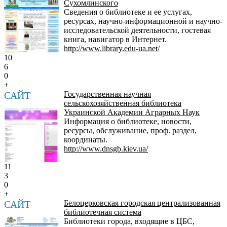
Сухомлинского
Сведения о библиотеке и ее услугах,
ресурсах, научно-информационной и научно-
исследовательской деятельности, гостевая
книга, навигатор в Интернет.
http://www.library.edu-ua.net/
10
6
0
+
САЙТ
Государственная научная
сельскохозяйственная библиотека
Украинской Академии Аграрных Наук
Информация о библиотеке, новости,
ресурсы, обслуживание, проф. раздел,
координаты.
http://www.dnsgb.kiev.ua/
11
3
0
+
САЙТ
Белоцерковская городская централизованная
библиотечная система
Библиотеки города, входящие в ЦБС,