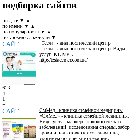
подборка сайтов
по дате
▼
▲
по имени
▼
▲
по популярности
▼
▲
по уровню сложности
▼
САЙТ
"Тесла" - диагностический центр
"Тесла" - диагностический центр. Виды
услуг: КТ, МРТ.
http://teslacenter.com.ua/
623
4
1
+
САЙТ
СмМед - клиника семейной медицины
«СмМед» - клиника семейной медицины.
Виды услуг: маркеры онкологических
заболеваний, исследования спермы, забор
крови и подготовка к исследованию,
урогинекологические операции,