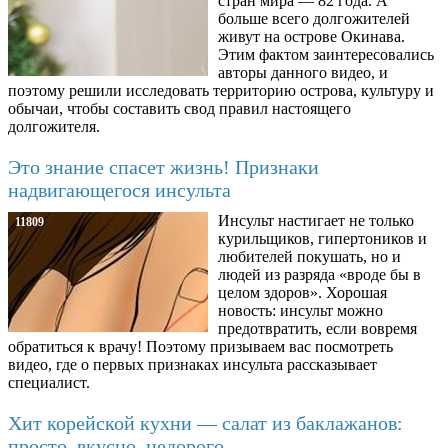
стран мира — 82 года. А
больше всего долгожителей
живут на острове Окинава.
Этим фактом заинтересовались
авторы данного видео, и
поэтому решили исследовать территорию острова, культуру и
обычаи, чтобы составить свод правил настоящего
долгожителя.
Это знание спасет жизнь! Признаки
надвигающегося инсульта
Инсульт настигает не только
11809
курильщиков, гипертоников и
любителей покушать, но и
людей из разряда «вроде бы в
целом здоров». Хорошая
новость: инсульт можно
предотвратить, если вовремя
обратиться к врачу! Поэтому призываем вас посмотреть
видео, где о первых признаках инсульта рассказывает
специалист.
Хит корейской кухни — салат из баклажанов:
просто, вкусно, недорого