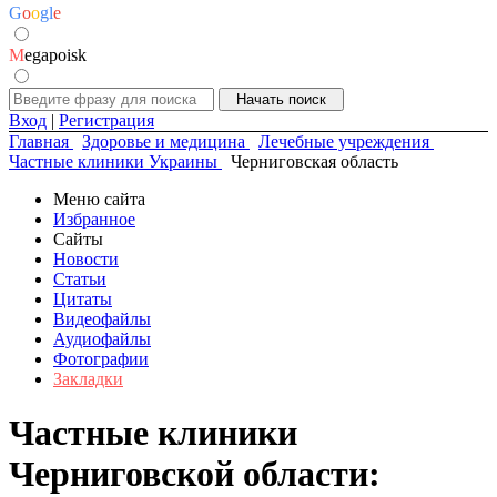
G
o
o
g
l
e
M
egapoisk
Вход
|
Регистрация
Главная
Здоровье и медицина
Лечебные учреждения
Частные клиники Украины
Черниговская область
Меню сайта
Избранное
Сайты
Новости
Статьи
Цитаты
Видеофайлы
Аудиофайлы
Фотографии
Закладки
Частные клиники
Черниговской области: