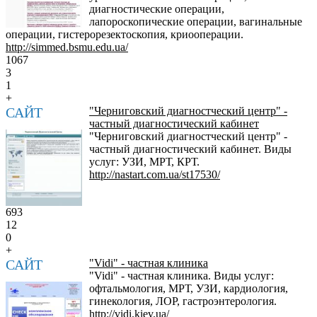
диагностические операции,
лапороскопические операции, вагинальные
операции, гистерорезектоскопия, криооперации.
http://simmed.bsmu.edu.ua/
1067
3
1
+
САЙТ
"Черниговский диагностческий центр" -
частный диагностический кабинет
"Черниговский диагностческий центр" -
частный диагностический кабинет. Виды
услуг: УЗИ, МРТ, КРТ.
http://nastart.com.ua/st17530/
693
12
0
+
САЙТ
"Vidi" - частная клиника
"Vidi" - частная клиника. Виды услуг:
офтальмология, МРТ, УЗИ, кардиология,
гинекология, ЛОР, гастроэнтерология.
http://vidi.kiev.ua/