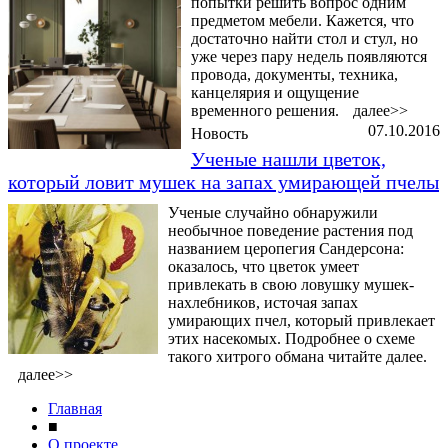
попытки решить вопрос одним
предметом мебели. Кажется, что
достаточно найти стол и стул, но
уже через пару недель появляются
провода, документы, техника,
канцелярия и ощущение
временного решения.
далее>>
07.10.2016
Новость
Ученые нашли цветок,
который ловит мушек на запах умирающей пчелы
Ученые случайно обнаружили
необычное поведение растения под
названием церопегия Сандерсона:
оказалось, что цветок умеет
привлекать в свою ловушку мушек-
нахлебников, источая запах
умирающих пчел, который привлекает
этих насекомых. Подробнее о схеме
такого хитрого обмана читайте далее.
далее>>
Главная
■
О проекте