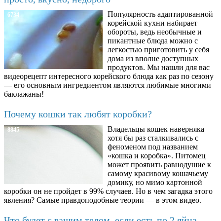
Популярность адаптированной
6734
корейской кухни набирает
обороты, ведь необычные и
пикантные блюда можно с
легкостью приготовить у себя
дома из вполне доступных
продуктов. Мы нашли для вас
видеорецепт интересного корейского блюда как раз по сезону
— его основным ингредиентом являются любимые многими
баклажаны!
Почему кошки так любят коробки?
Владельцы кошек наверняка
8845
хотя бы раз сталкивались с
феноменом под названием
«кошка и коробка». Питомец
может проявить равнодушие к
самому красивому кошачьему
домику, но мимо картонной
коробки он не пройдет в 99% случаев. Но в чем загадка этого
явления? Самые правдоподобные теории — в этом видео.
Что будет с вашим телом, если есть по 2 яйца