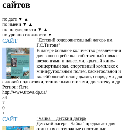
сайтов
по дате
▼
▲
по имени
▼
▲
по популярности
▼
▲
по уровню сложности
▼
САЙТ
"Детский оздоровительный лагерь им.
Г.С.Титова"
В лагере большое количество развлечений
для вашего ребенка: собственный пляж с
шезлонгами и навесами, крытый кино-
концертный зал, спортивный комплекс с
минифутбольным полем, баскетбольной и
волейбольной площадками, снарядами для
силовой подготовки, теннисными столами, дискотеку и др.
Регион: Ялта.
http://www.titova.dp.ua/
34
7
0
+
САЙТ
"Чайка" - детский дагерь
Детский лагерь "Чайка" предлагает для
отдыха всевозможные спортивные