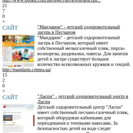
http://www.bookit.com.ua/object-art-kvest/descript...
21
7
0
+
САЙТ
"Мандарин" - детский оздоровительный
лагерь в Песчаном
"Мандарин" - детский оздоровительный
лагерь в Песчаном, который имеет
собственный мелкогалечный пляж, пирсы-
волнорезы, раздевалки, навесы. Для занятия
детей в лагере существует большое
количество всевозможных кружков и секций.
http://mandarin.crimea.ua/
15
2
0
+
САЙТ
"Ласпи" - детский оздоровительный центр в
Ласпи
Детский оздоровительный центр "Ласпи"
имеет собственный песчано-галечный пляж,
который оборудован кабинками для
переодевания и теневыми навесами. За
безопасностью детей на воде следят