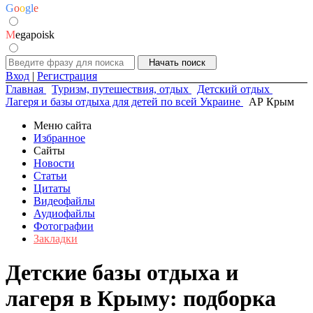
G
o
o
g
l
e
M
egapoisk
Вход
|
Регистрация
Главная
Туризм, путешествия, отдых
Детский отдых
Лагеря и базы отдыха для детей по всей Украине
АР Крым
Меню сайта
Избранное
Сайты
Новости
Статьи
Цитаты
Видеофайлы
Аудиофайлы
Фотографии
Закладки
Детские базы отдыха и
лагеря в Крыму: подборка