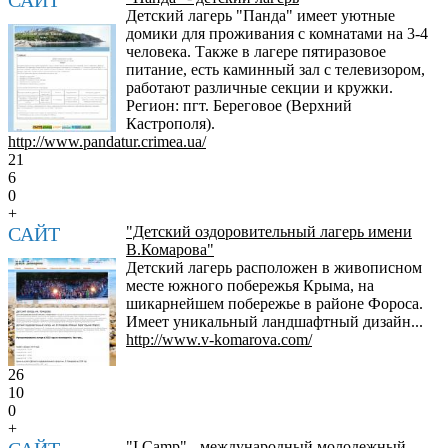
Детский лагерь "Панда" имеет уютные
домики для проживания с комнатами на 3-4
человека. Также в лагере пятиразовое
питание, есть каминный зал с телевизором,
работают различные секции и кружки.
Регион: пгт. Береговое (Верхний
Кастрополя).
http://www.pandatur.crimea.ua/
21
6
0
+
САЙТ
"Детский оздоровительный лагерь имени
В.Комарова"
Детский лагерь расположен в живописном
месте южного побережья Крыма, на
шикарнейшем побережье в районе Фороса.
Имеет уникальный ландшафтный дизайн...
http://www.v-komarova.com/
26
10
0
+
"I Camp" - международный молодежный