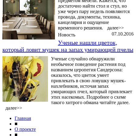
предметом мебели. Кажется, что
достаточно найти стол и стул, но
уже через пару недель появляются
провода, документы, техника,
канцелярия и ощущение
временного решения.
далее>>
07.10.2016
Новость
Ученые нашли цветок,
который ловит мушек на запах умирающей пчелы
Ученые случайно обнаружили
необычное поведение растения под
названием церопегия Сандерсона:
оказалось, что цветок умеет
привлекать в свою ловушку мушек-
нахлебников, источая запах
умирающих пчел, который привлекает
этих насекомых. Подробнее о схеме
такого хитрого обмана читайте далее.
далее>>
Главная
■
О проекте
■