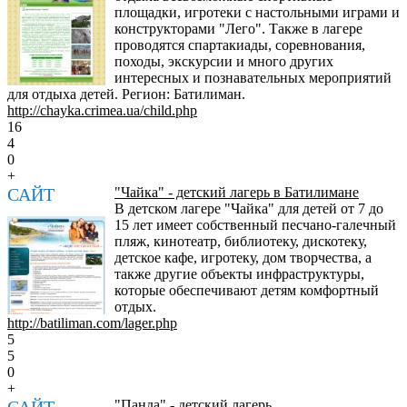
площадки, игротеки с настольными играми и
конструкторами "Лего". Также в лагере
проводятся спартакиады, соревнования,
походы, экскурсии и много других
интересных и познавательных мероприятий
для отдыха детей. Регион: Батилиман.
http://chayka.crimea.ua/child.php
16
4
0
+
САЙТ
"Чайка" - детский лагерь в Батилимане
В детском лагере "Чайка" для детей от 7 до
15 лет имеет собственный песчано-галечный
пляж, кинотеатр, библиотеку, дискотеку,
детское кафе, игротеку, дом творчества, а
также другие объекты инфраструктуры,
которые обеспечивают детям комфортный
отдых.
http://batiliman.com/lager.php
5
5
0
+
САЙТ
"Панда" - детский лагерь