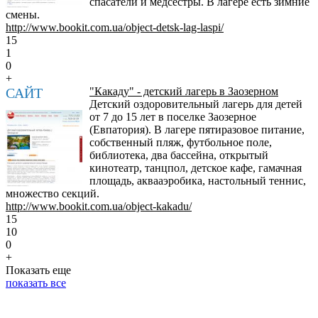
спасатели и медсестры. В лагере есть зимние
смены.
http://www.bookit.com.ua/object-detsk-lag-laspi/
15
1
0
+
САЙТ
"Какаду" - детский лагерь в Заозерном
Детский оздоровительный лагерь для детей
от 7 до 15 лет в поселке Заозерное
(Евпатория). В лагере пятиразовое питание,
собственный пляж, футбольное поле,
библиотека, два бассейна, открытый
кинотеатр, танцпол, детское кафе, гамачная
площадь, аквааэробика, настольный теннис,
множество секций.
http://www.bookit.com.ua/object-kakadu/
15
10
0
+
Показать еще
показать все