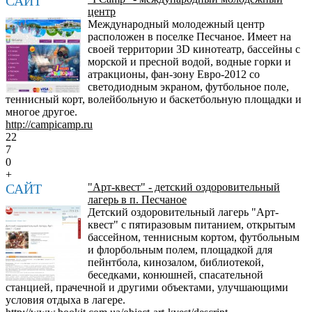
САЙТ
центр
Международный молодежный центр
расположен в поселке Песчаное. Имеет на
своей территории 3D кинотеатр, бассейны с
морской и пресной водой, водные горки и
атракционы, фан-зону Евро-2012 со
светодиодным экраном, футбольное поле,
теннисный корт, волейбольную и баскетбольную площадки и
многое другое.
http://campicamp.ru
22
7
0
+
САЙТ
"Арт-квест" - детский оздоровительный
лагерь в п. Песчаное
Детский оздоровительный лагерь "Арт-
квест" с пятиразовым питанием, открытым
бассейном, теннисным кортом, футбольным
и флорбольным полем, площадкой для
пейнтбола, кинозалом, библиотекой,
беседками, конюшней, спасательной
станцией, прачечной и другими объектами, улучшающими
условия отдыха в лагере.