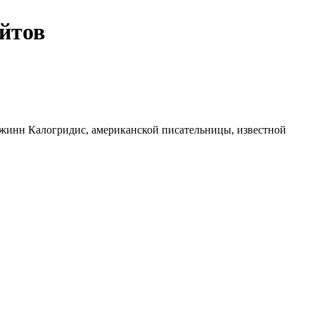
йтов
Джинн Калогридис, американской писательницы, известной