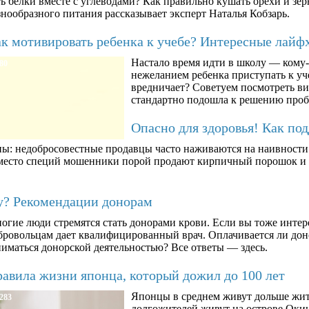
ть белки вместе с углеводами? Как правильно кушать орехи и з
знообразного питания рассказывает эксперт Наталья Кобзарь.
к мотивировать ребенка к учебе? Интересные лайф
Настало время идти в школу — кому-т
80
нежеланием ребенка приступать к уче
вредничает? Советуем посмотреть ви
стандартно подошла к решению про
Опасно для здоровья! Как по
ны: недобросовестные продавцы часто наживаются на наивности п
вместо специй мошенники порой продают кирпичный порошок и к
му? Рекомендации донорам
огие люди стремятся стать донорами крови. Если вы тоже интер
бровольцам дает квалифицированный врач. Оплачивается ли дон
ниматься донорской деятельностью? Все ответы — здесь.
авила жизни японца, который дожил до 100 лет
Японцы в среднем живут дольше жит
283
долгожителей живут на острове Окин