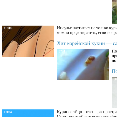
Инсульт настигает не только кур
11808
можно предотвратить, если вовре
Хит корейской кухни — сал
По
6734
пр
по
По
88
Куриное яйцо – очень распростра
17054
Стоит употреблять всего два яйц