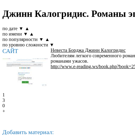
Джинн Калогридис. Романы эп
по дате
▼
▲
по имени
▼
▲
по популярности
▼
▲
по уровню сложности
▼
САЙТ
Невеста Борджа Джинн Калогридис
Любителям легкого современного роман
романами ужасов.
http://www.e-reading.ws/book.php?book=2
1
3
0
+
Добавить материал: