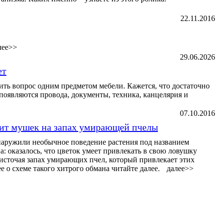
22.11.2016
лее>>
29.06.2026
ет
ь вопрос одним предметом мебели. Кажется, что достаточно
ь появляются провода, документы, техника, канцелярия и
07.10.2016
вит мушек на запах умирающей пчелы
аружили необычное поведение растения под названием
: оказалось, что цветок умеет привлекать в свою ловушку
источая запах умирающих пчел, который привлекает этих
 о схеме такого хитрого обмана читайте далее.
далее>>