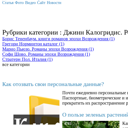
Статья
Фото
Видео
Сайт
Новости
Рубрики категории :
Джинн Калогридис. Р
Борис Тененбаум. книги романов эпохи Возрождения (1)
Грегори Норминтон каталог (1)
Марио Пьюзо. Романы эпохи Возрождения (1)
Софи Шово. Романы эпохи Возрождения (1)
Стратерн Пол. Италия (1)
все категории
Последние добавленные материалы
Как отозвать свои персональные данные?
Почти ежедневно персональные н
6602
Паспортные, биометрические и ин
прекратить их распространение 
О пользе зеленых растени
Ка
4785