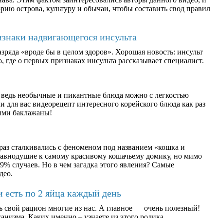
рию острова, культуру и обычаи, чтобы составить свод правил
изнаки надвигающегося инсульта
зряда «вроде бы в целом здоров». Хорошая новость: инсульт
, где о первых признаках инсульта рассказывает специалист.
 ведь необычные и пикантные блюда можно с легкостью
 для вас видеорецепт интересного корейского блюда как раз
ими баклажаны!
раз сталкивались с феноменом под названием «кошка и
равнодушие к самому красивому кошачьему домику, но мимо
9% случаев. Но в чем загадка этого явления? Самые
део.
и есть по 2 яйца каждый день
ь свой рацион многие из нас. А главное — очень полезный!
анизма. Каких именно – узнаете из этого ролика.