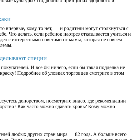
ерновые культуры? Подробно о принципах здорового и
хаки
о впервые, кому-то нет, — и родители могут столкнуться с
бе. Что делать, если ребенок наотрез отказывается учиться и
део с интересными советами от мамы, которая не совсем
блемы.
дделывают специи
окупателей. И все бы ничего, если бы такая подделка не
раску! Подробнее об уловках торговцев смотрите в этом
есуетесь донорством, посмотрите видео, где рекомендации
орство? Как часто можно сдавать кровь? Кому можно
елей любых других стран мира — 82 года. А больше всего
ава. Этим фактом заинтересовались авторы данного видео, и