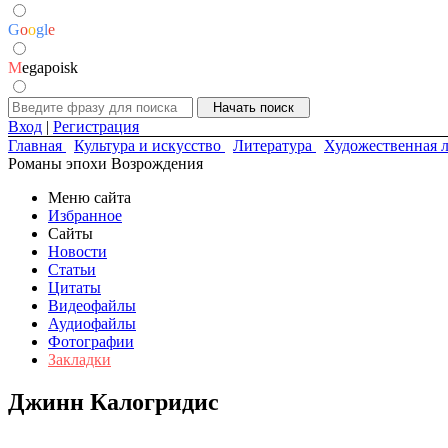
G
o
o
g
l
e
M
egapoisk
Вход
|
Регистрация
Главная
Культура и искусство
Литература
Художественная л
Романы эпохи Возрождения
Меню сайта
Избранное
Сайты
Новости
Статьи
Цитаты
Видеофайлы
Аудиофайлы
Фотографии
Закладки
Джинн Калогридис