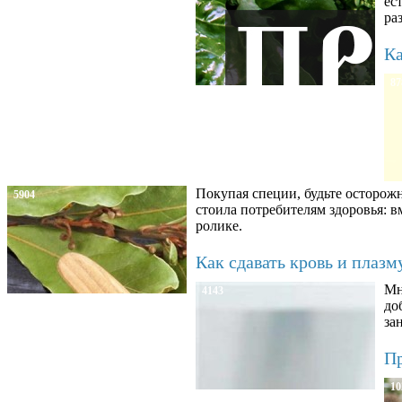
ес
ра
Ка
87
Покупая специи, будьте осторож
5904
стоила потребителям здоровья: 
ролике.
Как сдавать кровь и плаз
Мн
4143
до
за
Пр
10