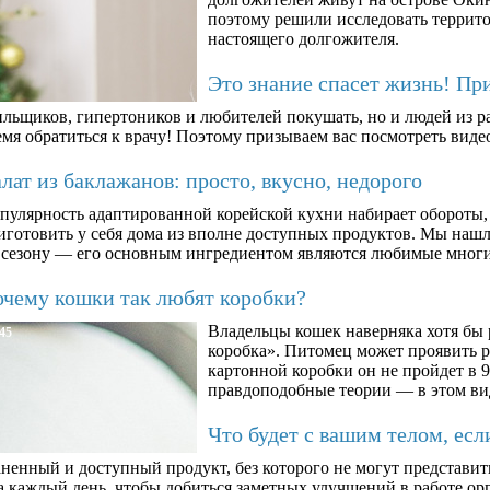
поэтому решили исследовать террито
настоящего долгожителя.
Это знание спасет жизнь! Пр
ильщиков, гипертоников и любителей покушать, но и людей из ра
мя обратиться к врачу! Поэтому призываем вас посмотреть видео
ат из баклажанов: просто, вкусно, недорого
пулярность адаптированной корейской кухни набирает обороты,
иготовить у себя дома из вполне доступных продуктов. Мы нашли
 сезону — его основным ингредиентом являются любимые мног
чему кошки так любят коробки?
Владельцы кошек наверняка хотя бы 
45
коробка». Питомец может проявить 
картонной коробки он не пройдет в 9
правдоподобные теории — в этом ви
Что будет с вашим телом, есл
ненный и доступный продукт, без которого не могут представит
а каждый день, чтобы добиться заметных улучшений в работе орг