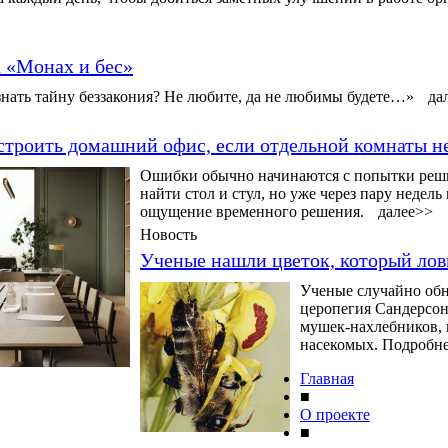
а «Монах и бес»
нать тайну беззакония? Не любите, да не любимы будете…»
да
строить домашний офис, если отдельной комнаты н
Ошибки обычно начинаются с попытки решит
найти стол и стул, но уже через пару недел
ощущение временного решения.
далее>>
Новость
Ученые нашли цветок, который ло
Ученые случайно обн
церопегия Сандерсона
мушек-нахлебников, 
насекомых. Подробнее
Главная
■
О проекте
■