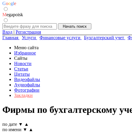
G
o
o
g
l
e
M
egapoisk
Вход
|
Регистрация
Главная
Услуги
Финансовые услуги
Бухгалтерский учет
Ф
Меню сайта
Избранное
Сайты
Новости
Статьи
Цитаты
Видеофайлы
Аудиофайлы
Фотографии
Закладки
Фирмы по бухгалтерскому учет
по дате
▼
▲
по имени
▼
▲