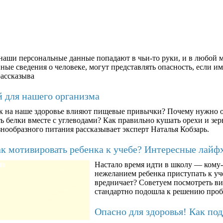
аши персональные данные попадают в чьи-то руки, и в любой м
ые сведения о человеке, могут представлять опасность, если им
рассказыва
й для нашего организма
к на наше здоровье влияют пищевые привычки? Почему нужно о
ть белки вместе с углеводами? Как правильно кушать орехи и з
знообразного питания рассказывает эксперт Наталья Кобзарь.
к мотивировать ребенка к учебе? Интересные лайф
Настало время идти в школу — кому-т
80
нежеланием ребенка приступать к уче
вредничает? Советуем посмотреть ви
стандартно подошла к решению про
Опасно для здоровья! Как по