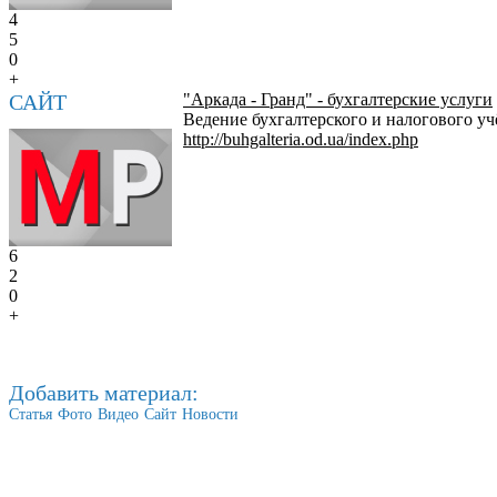
4
5
0
+
САЙТ
"Аркада - Гранд" - бухгалтерские услуги
Ведение бухгалтерского и налогового уч
http://buhgalteria.od.ua/index.php
6
2
0
+
Добавить материал:
Статья
Фото
Видео
Сайт
Новости