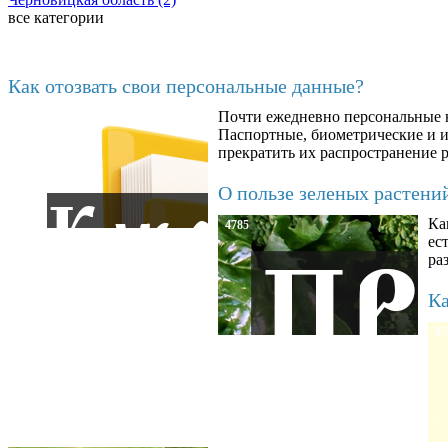
все категории
Последние добавленные материалы
Как отозвать свои персональные данные?
Почти ежедневно персональные н
6602
Паспортные, биометрические и ин
прекратить их распространение 
О пользе зеленых растени
Ка
4785
ес
ра
Ка
87