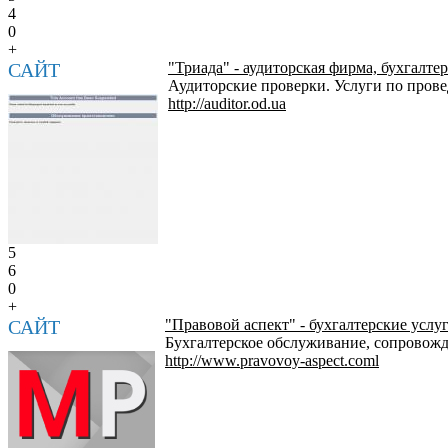
4
0
+
САЙТ
"Триада" - аудиторская фирма, бухгалте
Аудиторские проверки. Услуги по пров
http://auditor.od.ua
5
6
0
+
САЙТ
"Правовой аспект" - бухгалтерские услу
Бухгалтерское обслуживание, сопровожд
http://www.pravovoy-aspect.coml