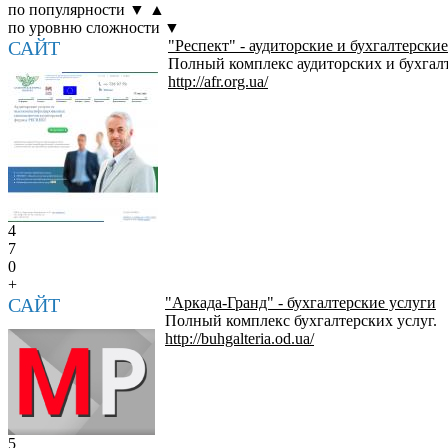
по популярности
▼
▲
по уровню сложности
▼
САЙТ
"Респект" - аудиторские и бухгалтерски
Полный комплекс аудиторских и бухгалт
http://afr.org.ua/
4
7
0
+
САЙТ
"Аркада-Гранд" - бухгалтерские услуги
Полный комплекс бухгалтерских услуг.
http://buhgalteria.od.ua/
5