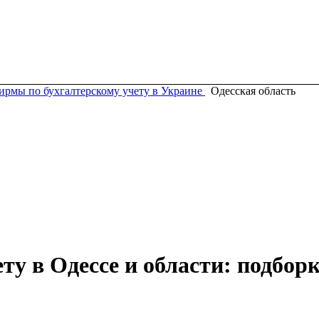
ирмы по бухгалтерскому учету в Украине
Одесская область
у в Одессе и области: подборк