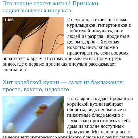
Это знание спасет жизнь! Признаки
надвигающегося инсульта
Инсульт настигает не только
11808
курильщиков, гипертоников и
любителей покушать, но и
людей из разряда «вроде бы в
целом здоров». Хорошая
новость: инсульт можно
предотвратить, если вовремя
обратиться к врачу! Поэтому призываем вас посмотреть
видео, где о первых признаках инсульта рассказывает
специалист.
Хит корейской кухни — салат из баклажанов:
просто, вкусно, недорого
Популярность адаптированной
6734
корейской кухни набирает
обороты, ведь необычные и
пикантные блюда можно с
легкостью приготовить у себя
дома из вполне доступных
продуктов. Мы нашли для вас
видеорецепт интересного корейского блюда как раз по сезону