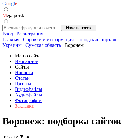
G
o
o
g
l
e
M
egapoisk
Вход
|
Регистрация
Главная
Справки и информация
Городские порталы
Украины
Сумская область
Воронеж
Меню сайта
Избранное
Сайты
Новости
Статьи
Цитаты
Видеофайлы
Аудиофайлы
Фотографии
Закладки
Воронеж: подборка сайтов
по дате
▼
▲