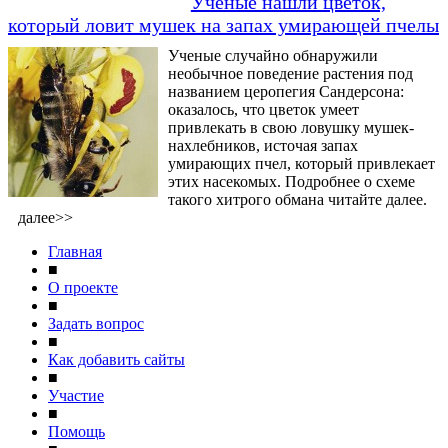
Ученые нашли цветок,
который ловит мушек на запах умирающей пчелы
Ученые случайно обнаружили
необычное поведение растения под
названием церопегия Сандерсона:
оказалось, что цветок умеет
привлекать в свою ловушку мушек-
нахлебников, источая запах
умирающих пчел, который привлекает
этих насекомых. Подробнее о схеме
такого хитрого обмана читайте далее.
далее>>
Главная
■
О проекте
■
Задать вопрос
■
Как добавить сайты
■
Участие
■
Помощь