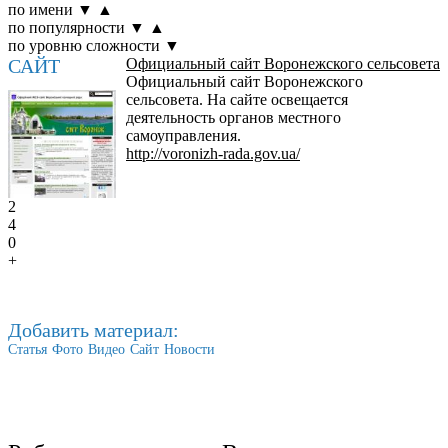
по имени
▼
▲
по популярности
▼
▲
по уровню сложности
▼
САЙТ
Официальный сайт Воронежского сельсовета
Официальный сайт Воронежского
сельсовета. На сайте освещается
деятельность органов местного
самоуправления.
http://voronizh-rada.gov.ua/
2
4
0
+
Добавить материал:
Статья
Фото
Видео
Сайт
Новости