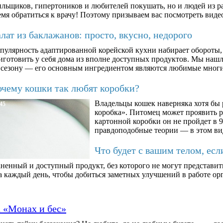
ильщиков, гипертоников и любителей покушать, но и людей из ра
мя обратиться к врачу! Поэтому призываем вас посмотреть видео
ат из баклажанов: просто, вкусно, недорого
пулярность адаптированной корейской кухни набирает обороты,
иготовить у себя дома из вполне доступных продуктов. Мы нашли
 сезону — его основным ингредиентом являются любимые мног
чему кошки так любят коробки?
Владельцы кошек наверняка хотя бы 
45
коробка». Питомец может проявить 
картонной коробки он не пройдет в 9
правдоподобные теории — в этом ви
Что будет с вашим телом, есл
ненный и доступный продукт, без которого не могут представит
а каждый день, чтобы добиться заметных улучшений в работе орг
а «Монах и бес»