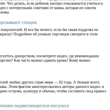
бе. Что делать, если ребенок наотрез отказывается учиться и
део с интересными советами от мамы, которая не совсем
блемы.
дделывают специи
окупателей. И все бы ничего, если бы такая подделка не
раску! Подробнее об уловках торговцев смотрите в этом
есуетесь донорством, посмотрите видео, где рекомендации
орство? Как часто можно сдавать кровь? Кому можно
елей любых других стран мира — 82 года. А больше всего
ава. Этим фактом заинтересовались авторы данного видео, и
рию острова, культуру и обычаи, чтобы составить свод правил
изнаки надвигающегося инсульта