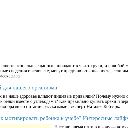
аши персональные данные попадают в чьи-то руки, и в любой м
ые сведения о человеке, могут представлять опасность, если им
рассказыва
й для нашего организма
к на наше здоровье влияют пищевые привычки? Почему нужно о
ть белки вместе с углеводами? Как правильно кушать орехи и з
знообразного питания рассказывает эксперт Наталья Кобзарь.
к мотивировать ребенка к учебе? Интересные лайф
Настало время идти в школу — кому-т
80