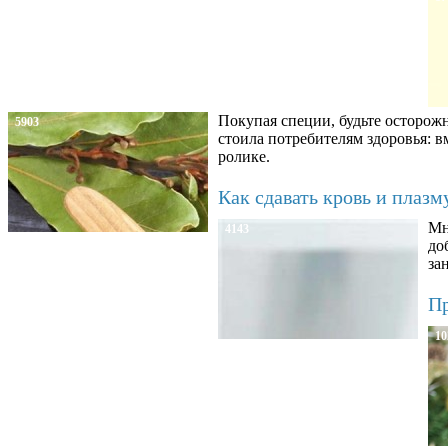
Покупая специи, будьте осторож
5903
стоила потребителям здоровья: 
ролике.
Как сдавать кровь и плаз
Мн
4143
до
за
Пр
10