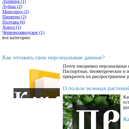
Лохвица (1)
Лубны (2)
Миргород (2)
Пирятин (2)
Полтава (6)
Хорол (1)
Червонозаводское (1)
все категории
Последние добавленные материалы
Как отозвать свои персональные данные?
Почти ежедневно персональные н
6602
Паспортные, биометрические и ин
прекратить их распространение 
О пользе зеленых растени
Ка
4784
ес
ра
Ка
87