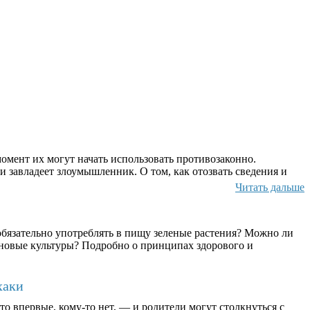
омент их могут начать использовать противозаконно.
и завладеет злоумышленник. О том, как отозвать сведения и
Читать дальше
бязательно употреблять в пищу зеленые растения? Можно ли
ерновые культуры? Подробно о принципах здорового и
хаки
о впервые, кому-то нет, — и родители могут столкнуться с