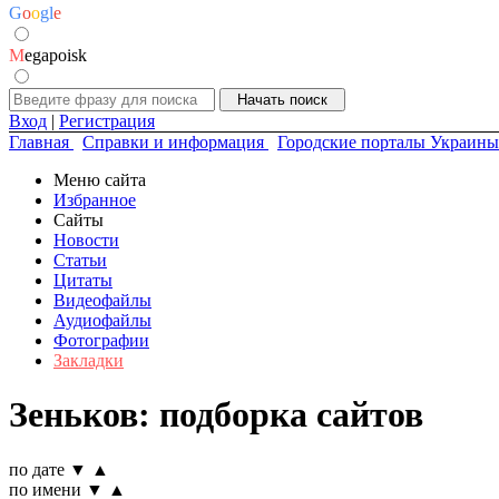
G
o
o
g
l
e
M
egapoisk
Вход
|
Регистрация
Главная
Справки и информация
Городские порталы Украины
Меню сайта
Избранное
Сайты
Новости
Статьи
Цитаты
Видеофайлы
Аудиофайлы
Фотографии
Закладки
Зеньков: подборка сайтов
по дате
▼
▲
по имени
▼
▲