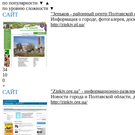
по популярности
▼
▲
по уровню сложности
▼
САЙТ
"Зеньков - районный центр Полтавской 
Информация о городе, фотогалерея, доск
http://zinkiv.pl.ua/
34
10
0
+
САЙТ
"Zinkiv.org.ua" - информационно-развле
Новости города и Полтавской области, д
http://zinkiv.org.ua/