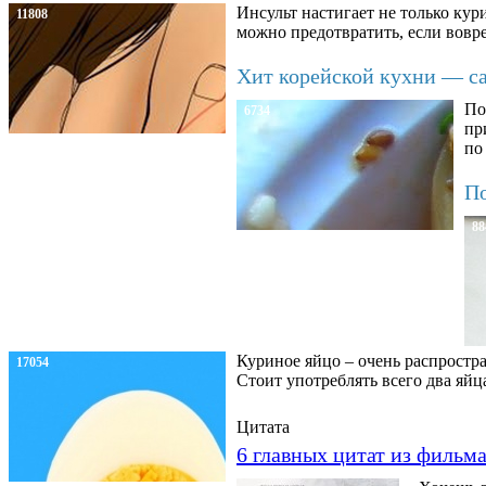
Инсульт настигает не только кур
11808
можно предотвратить, если вовре
Хит корейской кухни — сал
По
6734
пр
по
По
88
Куриное яйцо – очень распростра
17054
Стоит употреблять всего два яйц
Цитата
6 главных цитат из фильм