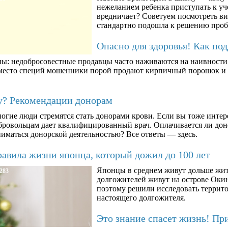
нежеланием ребенка приступать к уче
вредничает? Советуем посмотреть ви
стандартно подошла к решению про
Опасно для здоровья! Как по
ны: недобросовестные продавцы часто наживаются на наивности п
вместо специй мошенники порой продают кирпичный порошок и к
му? Рекомендации донорам
огие люди стремятся стать донорами крови. Если вы тоже интер
бровольцам дает квалифицированный врач. Оплачивается ли дон
ниматься донорской деятельностью? Все ответы — здесь.
авила жизни японца, который дожил до 100 лет
Японцы в среднем живут дольше жит
283
долгожителей живут на острове Окин
поэтому решили исследовать террито
настоящего долгожителя.
Это знание спасет жизнь! Пр