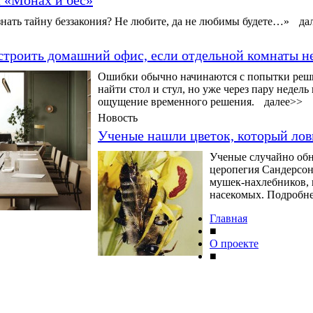
нать тайну беззакония? Не любите, да не любимы будете…»
да
строить домашний офис, если отдельной комнаты н
Ошибки обычно начинаются с попытки решит
найти стол и стул, но уже через пару недел
ощущение временного решения.
далее>>
Новость
Ученые нашли цветок, который ло
Ученые случайно обн
церопегия Сандерсона
мушек-нахлебников, 
насекомых. Подробнее
Главная
■
О проекте
■