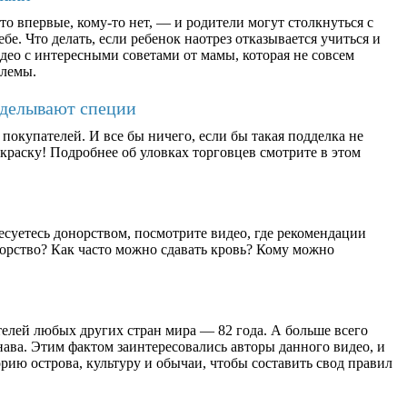
о впервые, кому-то нет, — и родители могут столкнуться с
бе. Что делать, если ребенок наотрез отказывается учиться и
део с интересными советами от мамы, которая не совсем
блемы.
дделывают специи
окупателей. И все бы ничего, если бы такая подделка не
раску! Подробнее об уловках торговцев смотрите в этом
есуетесь донорством, посмотрите видео, где рекомендации
орство? Как часто можно сдавать кровь? Кому можно
елей любых других стран мира — 82 года. А больше всего
ава. Этим фактом заинтересовались авторы данного видео, и
рию острова, культуру и обычаи, чтобы составить свод правил