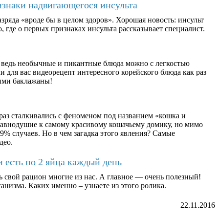
изнаки надвигающегося инсульта
зряда «вроде бы в целом здоров». Хорошая новость: инсульт
, где о первых признаках инсульта рассказывает специалист.
 ведь необычные и пикантные блюда можно с легкостью
 для вас видеорецепт интересного корейского блюда как раз
ими баклажаны!
раз сталкивались с феноменом под названием «кошка и
равнодушие к самому красивому кошачьему домику, но мимо
9% случаев. Но в чем загадка этого явления? Самые
део.
и есть по 2 яйца каждый день
ь свой рацион многие из нас. А главное — очень полезный!
анизма. Каких именно – узнаете из этого ролика.
22.11.2016