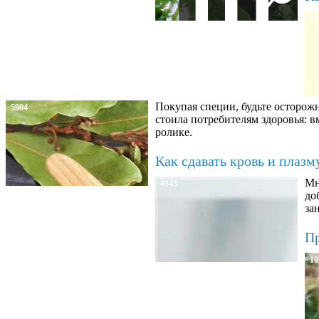
87
Покупая специи, будьте осторож
5904
стоила потребителям здоровья: 
ролике.
Как сдавать кровь и плаз
Мн
4143
до
за
Пр
10