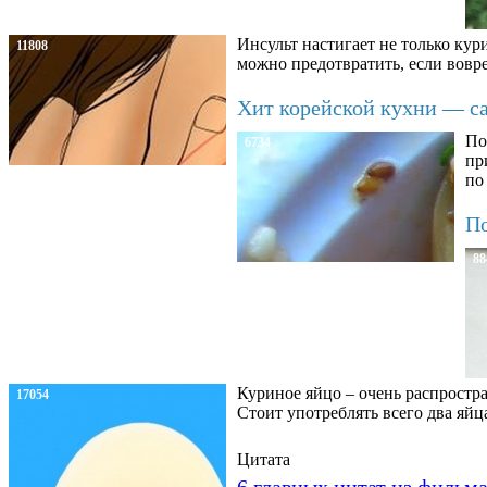
Инсульт настигает не только кур
11808
можно предотвратить, если вовре
Хит корейской кухни — сал
По
6734
пр
по
По
88
Куриное яйцо – очень распростра
17054
Стоит употреблять всего два яйц
Цитата
6 главных цитат из фильм