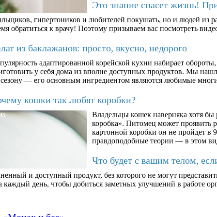
Это знание спасет жизнь! Пр
ильщиков, гипертоников и любителей покушать, но и людей из ра
мя обратиться к врачу! Поэтому призываем вас посмотреть видео
ат из баклажанов: просто, вкусно, недорого
пулярность адаптированной корейской кухни набирает обороты,
иготовить у себя дома из вполне доступных продуктов. Мы нашли
 сезону — его основным ингредиентом являются любимые мног
чему кошки так любят коробки?
Владельцы кошек наверняка хотя бы 
45
коробка». Питомец может проявить 
картонной коробки он не пройдет в 9
правдоподобные теории — в этом ви
Что будет с вашим телом, есл
ненный и доступный продукт, без которого не могут представит
а каждый день, чтобы добиться заметных улучшений в работе орг
а «Монах и бес»