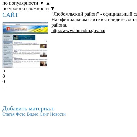
по популярности
▼
▲
по уровню сложности
▼
САЙТ
"Любомльский район" - официальный с
На официальном сайте вы найдете соста
района.
http://www.lbmadm.gov.ua/
5
8
0
+
Добавить материал:
Статья
Фото
Видео
Сайт
Новости