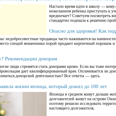
Настало время идти в школу — кому-т
80
нежеланием ребенка приступать к уче
вредничает? Советуем посмотреть ви
стандартно подошла к решению про
Опасно для здоровья! Как по
ны: недобросовестные продавцы часто наживаются на наивности п
вместо специй мошенники порой продают кирпичный порошок и к
му? Рекомендации донорам
огие люди стремятся стать донорами крови. Если вы тоже интер
бровольцам дает квалифицированный врач. Оплачивается ли дон
ниматься донорской деятельностью? Все ответы — здесь.
авила жизни японца, который дожил до 100 лет
Японцы в среднем живут дольше жит
283
долгожителей живут на острове Окин
поэтому решили исследовать террито
настоящего долгожителя.