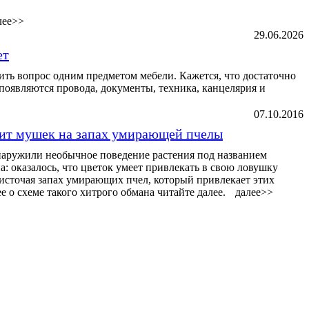
лее>>
29.06.2026
ет
ь вопрос одним предметом мебели. Кажется, что достаточно
ь появляются провода, документы, техника, канцелярия и
07.10.2016
вит мушек на запах умирающей пчелы
аружили необычное поведение растения под названием
: оказалось, что цветок умеет привлекать в свою ловушку
источая запах умирающих пчел, который привлекает этих
 о схеме такого хитрого обмана читайте далее.
далее>>