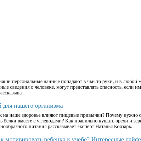
аши персональные данные попадают в чьи-то руки, и в любой м
ые сведения о человеке, могут представлять опасность, если им
рассказыва
й для нашего организма
к на наше здоровье влияют пищевые привычки? Почему нужно о
ть белки вместе с углеводами? Как правильно кушать орехи и з
знообразного питания рассказывает эксперт Наталья Кобзарь.
к мотивировать ребенка к учебе? Интересные лайф