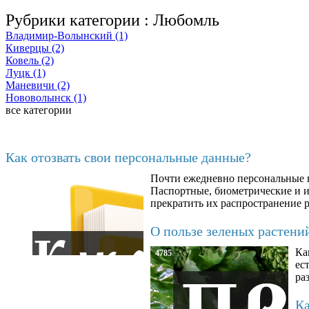
Рубрики категории :
Любомль
Владимир-Волынский (1)
Киверцы (2)
Ковель (2)
Луцк (1)
Маневичи (2)
Нововолынск (1)
все категории
Последние добавленные материалы
Как отозвать свои персональные данные?
Почти ежедневно персональные н
6602
Паспортные, биометрические и ин
прекратить их распространение 
О пользе зеленых растени
Ка
4785
ес
ра
Ка