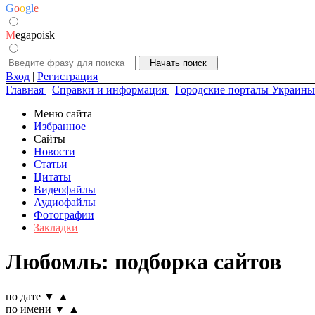
G
o
o
g
l
e
M
egapoisk
Вход
|
Регистрация
Главная
Справки и информация
Городские порталы Украины
Меню сайта
Избранное
Сайты
Новости
Статьи
Цитаты
Видеофайлы
Аудиофайлы
Фотографии
Закладки
Любомль: подборка сайтов
по дате
▼
▲
по имени
▼
▲