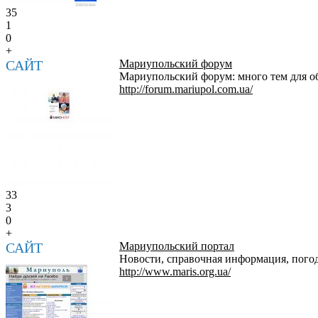
35
1
0
+
САЙТ
Мариупольский форум
Мариупольский форум: много тем для о
http://forum.mariupol.com.ua/
33
3
0
+
САЙТ
Мариупольский портал
Новости, справочная информация, погод
http://www.maris.org.ua/