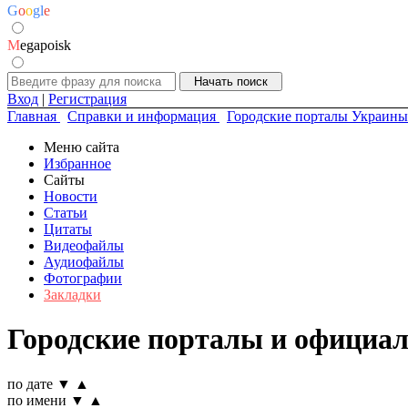
G
o
o
g
l
e
M
egapoisk
Вход
|
Регистрация
Главная
Справки и информация
Городские порталы Украины
Меню сайта
Избранное
Сайты
Новости
Статьи
Цитаты
Видеофайлы
Аудиофайлы
Фотографии
Закладки
Городские порталы и официа
по дате
▼
▲
по имени
▼
▲