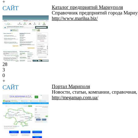
+
САЙТ
Каталог предприятий Мариуполя
Справочник предприятий города Мариуп
http://www.marilua.biz/
28
3
0
+
САЙТ
Портал Мариполя
Новости, статьи, компании, справочная,
http://megamap.com.ua/