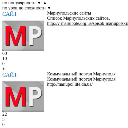
по популярности
▼
▲
по уровню сложности
▼
САЙТ
Мариупольские сайты
Список Мариупольских сайтов.
http://v-mariupole.org.ua/spisok-mariupolskix-
60
10
0
+
САЙТ
Коммунальный портал Мариуполя
Коммунальный портал Мариуполя.
http://mariupol.life.dn.ua/
22
5
0