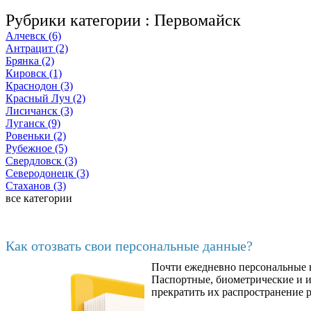
Рубрики категории :
Первомайск
Алчевск (6)
Антрацит (2)
Брянка (2)
Кировск (1)
Краснодон (3)
Красный Луч (2)
Лисичанск (3)
Луганск (9)
Ровеньки (2)
Рубежное (5)
Свердловск (3)
Северодонецк (3)
Стаханов (3)
все категории
Последние добавленные материалы
Как отозвать свои персональные данные?
Почти ежедневно персональные н
6602
Паспортные, биометрические и ин
прекратить их распространение 