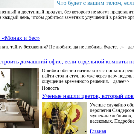
Что будет с вашим телом, есл
ненный и доступный продукт, без которого не могут представит
а каждый день, чтобы добиться заметных улучшений в работе орг
а «Монах и бес»
нать тайну беззакония? Не любите, да не любимы будете…»
да
строить домашний офис, если отдельной комнаты н
Ошибки обычно начинаются с попытки решит
найти стол и стул, но уже через пару недел
ощущение временного решения.
далее>>
Новость
Ученые нашли цветок, который ло
Ученые случайно обн
церопегия Сандерсона
мушек-нахлебников, 
насекомых. Подробнее
Главная