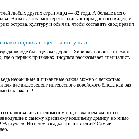
елей любых других стран мира — 82 года. А больше всего
ава. Этим фактом заинтересовались авторы данного видео, и
рию острова, культуру и обычаи, чтобы составить свод правил
изнаки надвигающегося инсульта
зряда «вроде бы в целом здоров». Хорошая новость: инсульт
, где о первых признаках инсульта рассказывает специалист.
 ведь необычные и пикантные блюда можно с легкостью
 для вас видеорецепт интересного корейского блюда как раз
ими баклажаны!
раз сталкивались с феноменом под названием «кошка и
равнодушие к самому красивому кошачьему домику, но мимо
9% случаев. Но в чем загадка этого явления? Самые
део.