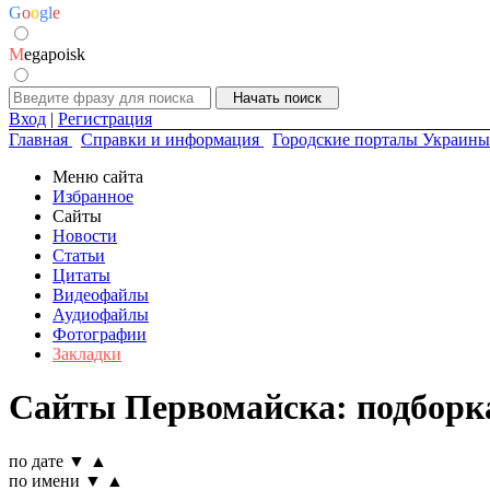
G
o
o
g
l
e
M
egapoisk
Вход
|
Регистрация
Главная
Справки и информация
Городские порталы Украины
Меню сайта
Избранное
Сайты
Новости
Статьи
Цитаты
Видеофайлы
Аудиофайлы
Фотографии
Закладки
Сайты Первомайска: подборк
по дате
▼
▲
по имени
▼
▲