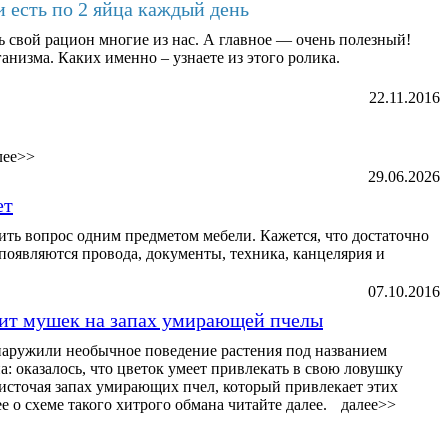
и есть по 2 яйца каждый день
ь свой рацион многие из нас. А главное — очень полезный!
анизма. Каких именно – узнаете из этого ролика.
22.11.2016
лее>>
29.06.2026
ет
ь вопрос одним предметом мебели. Кажется, что достаточно
ь появляются провода, документы, техника, канцелярия и
07.10.2016
вит мушек на запах умирающей пчелы
аружили необычное поведение растения под названием
: оказалось, что цветок умеет привлекать в свою ловушку
источая запах умирающих пчел, который привлекает этих
 о схеме такого хитрого обмана читайте далее.
далее>>