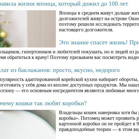
авила жизни японца, который дожил до 100 лет
Японцы в среднем живут дольше жит
283
долгожителей живут на острове Окин
поэтому решили исследовать террито
настоящего долгожителя.
Это знание спасет жизнь! Пр
ильщиков, гипертоников и любителей покушать, но и людей из ра
мя обратиться к врачу! Поэтому призываем вас посмотреть видео
ат из баклажанов: просто, вкусно, недорого
пулярность адаптированной корейской кухни набирает обороты,
иготовить у себя дома из вполне доступных продуктов. Мы нашли
 сезону — его основным ингредиентом являются любимые мног
чему кошки так любят коробки?
Владельцы кошек наверняка хотя бы 
45
коробка». Питомец может проявить 
картонной коробки он не пройдет в 9
правдоподобные теории — в этом ви