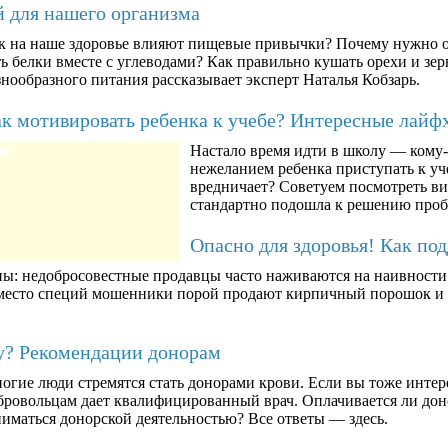
й для нашего организма
к на наше здоровье влияют пищевые привычки? Почему нужно о
ть белки вместе с углеводами? Как правильно кушать орехи и з
знообразного питания рассказывает эксперт Наталья Кобзарь.
к мотивировать ребенка к учебе? Интересные лайф
Настало время идти в школу — кому-т
80
нежеланием ребенка приступать к уче
вредничает? Советуем посмотреть ви
стандартно подошла к решению про
Опасно для здоровья! Как по
ны: недобросовестные продавцы часто наживаются на наивности п
вместо специй мошенники порой продают кирпичный порошок и к
му? Рекомендации донорам
огие люди стремятся стать донорами крови. Если вы тоже интер
бровольцам дает квалифицированный врач. Оплачивается ли дон
ниматься донорской деятельностью? Все ответы — здесь.