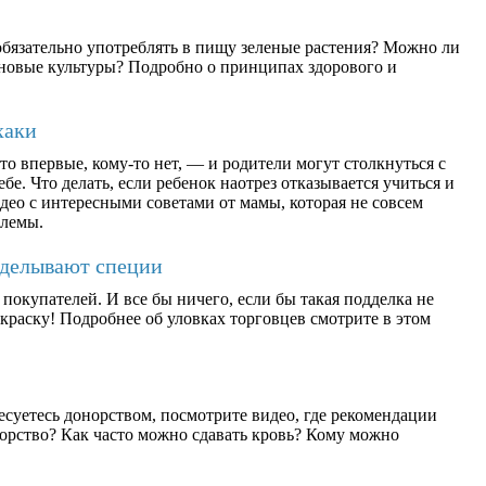
бязательно употреблять в пищу зеленые растения? Можно ли
ерновые культуры? Подробно о принципах здорового и
хаки
о впервые, кому-то нет, — и родители могут столкнуться с
бе. Что делать, если ребенок наотрез отказывается учиться и
део с интересными советами от мамы, которая не совсем
блемы.
дделывают специи
окупателей. И все бы ничего, если бы такая подделка не
раску! Подробнее об уловках торговцев смотрите в этом
есуетесь донорством, посмотрите видео, где рекомендации
орство? Как часто можно сдавать кровь? Кому можно