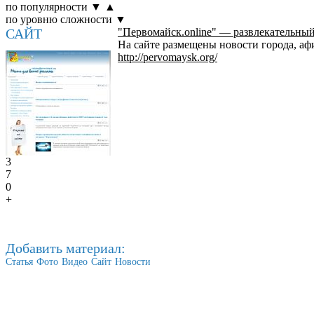
по популярности
▼
▲
по уровню сложности
▼
САЙТ
"Первомайск.online" — развлекательный
На сайте размещены новости города, аф
http://pervomaysk.org/
3
7
0
+
Добавить материал:
Статья
Фото
Видео
Сайт
Новости