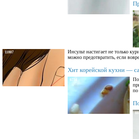
Пр
10
Инсульт настигает не только кур
11807
можно предотвратить, если вовре
Хит корейской кухни — сал
По
6734
пр
по
По
88