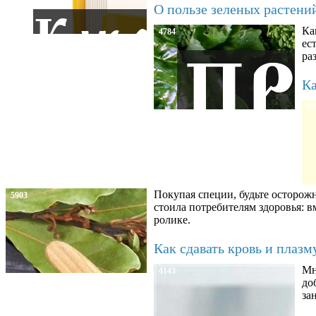
О пользе зеленых растени
Ка
4784
ес
ра
Ка
87
Покупая специи, будьте осторож
5903
стоила потребителям здоровья: 
ролике.
Как сдавать кровь и плаз
Мн
4143
до
за