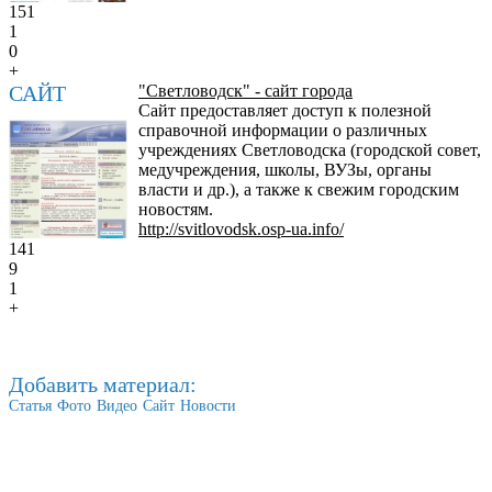
151
1
0
+
САЙТ
"Светловодск" - сайт города
Сайт предоставляет доступ к полезной
справочной информации о различных
учреждениях Светловодска (городской совет,
медучреждения, школы, ВУЗы, органы
власти и др.), а также к свежим городским
новостям.
http://svitlovodsk.osp-ua.info/
141
9
1
+
Добавить материал:
Статья
Фото
Видео
Сайт
Новости