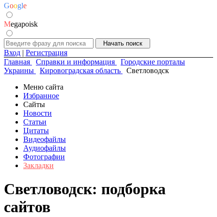
G
o
o
g
l
e
M
egapoisk
Вход
|
Регистрация
Главная
Справки и информация
Городские порталы
Украины
Кировоградская область
Светловодск
Меню сайта
Избранное
Сайты
Новости
Статьи
Цитаты
Видеофайлы
Аудиофайлы
Фотографии
Закладки
Светловодск: подборка
сайтов