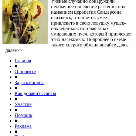
Ученые случайно обнаружили
необычное поведение растения под
названием церопегия Сандерсона:
оказалось, что цветок умеет
привлекать в свою ловушку мушек-
нахлебников, источая запах
умирающих пчел, который привлекает
этих насекомых. Подробнее о схеме
такого хитрого обмана читайте далее.
далее>>
Главная
■
О проекте
■
Задать вопрос
■
Как добавить сайты
■
Участие
■
Помощь
■
Реклама
■