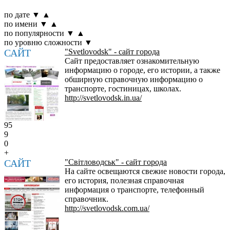
по дате
▼
▲
по имени
▼
▲
по популярности
▼
▲
по уровню сложности
▼
САЙТ
"Svetlovodsk" - сайт города
Сайт предоставляет ознакомительную
информацию о городе, его истории, а также
обширную справочную информацию о
транспорте, гостиницах, школах.
http://svetlovodsk.in.ua/
95
9
0
+
САЙТ
"Cвiтловодськ" - сайт города
На сайте освещаются свежие новости города,
его история, полезная справочная
информация о транспорте, телефонный
справочник.
http://svetlovodsk.com.ua/