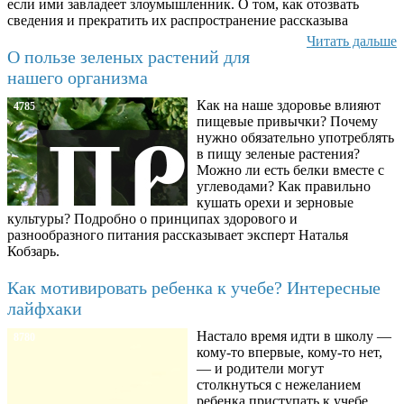
если ими завладеет злоумышленник. О том, как отозвать
сведения и прекратить их распространение рассказыва
Читать дальше
О пользе зеленых растений для
нашего организма
Как на наше здоровье влияют
4785
пищевые привычки? Почему
нужно обязательно употреблять
в пищу зеленые растения?
Можно ли есть белки вместе с
углеводами? Как правильно
кушать орехи и зерновые
культуры? Подробно о принципах здорового и
разнообразного питания рассказывает эксперт Наталья
Кобзарь.
Как мотивировать ребенка к учебе? Интересные
лайфхаки
Настало время идти в школу —
8780
кому-то впервые, кому-то нет,
— и родители могут
столкнуться с нежеланием
ребенка приступать к учебе.