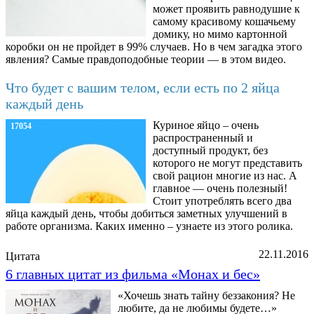
может проявить равнодушие к
самому красивому кошачьему
домику, но мимо картонной
коробки он не пройдет в 99% случаев. Но в чем загадка этого
явления? Самые правдоподобные теории — в этом видео.
Что будет с вашим телом, если есть по 2 яйца
каждый день
Куриное яйцо – очень
17054
распространенный и
доступный продукт, без
которого не могут представить
свой рацион многие из нас. А
главное — очень полезный!
Стоит употреблять всего два
яйца каждый день, чтобы добиться заметных улучшений в
работе организма. Каких именно – узнаете из этого ролика.
22.11.2016
Цитата
6 главных цитат из фильма «Монах и бес»
«Хочешь знать тайну беззакония? Не
любите, да не любимы будете…»