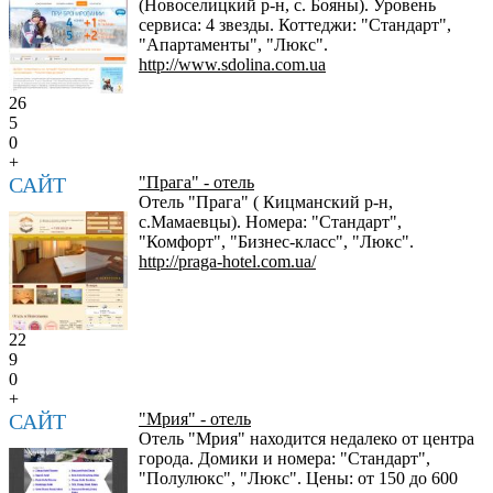
(Новоселицкий р-н, с. Бояны). Уровень
сервиса: 4 звезды. Коттеджи: "Стандарт",
"Апартаменты", "Люкс".
http://www.sdolina.com.ua
26
5
0
+
САЙТ
"Прага" - отель
Отель "Прага" ( Кицманский р-н,
с.Мамаевцы). Номера: "Стандарт",
"Комфорт", "Бизнес-класс", "Люкс".
http://praga-hotel.com.ua/
22
9
0
+
САЙТ
"Мрия" - отель
Отель "Мрия" находится недалеко от центра
города. Домики и номера: "Стандарт",
"Полулюкс", "Люкс". Цены: от 150 до 600