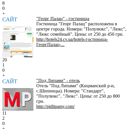
8
0
+
САЙТ
"Георг Палац" - гостиница
Гостиница "Георг Палац" расположена в
центре города. Номера: "Полулюкс", "Люкс",
"Люкс семейный". Цены: от 250 до 450 грн.
http://hotels24.cv.ua/hotels-гостиница-
ГеоргПалац-...
20
1
0
+
САЙТ
"Под Липами" - отель
Отель "Под Липами" (Кицманский р-н,
с.Шипинцы). Номера: "Стандарт",
"Полулюкс", "Люкс". Цены: от 250 до 800
грн.
http://pidlipamy.com/
11
2
0
+