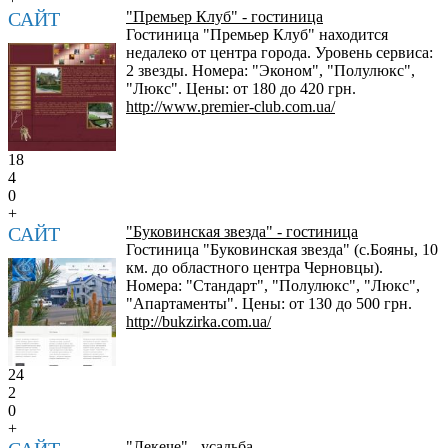
САЙТ
"Премьер Клуб" - гостиница
Гостиница "Премьер Клуб" находится
недалеко от центра города. Уровень сервиса:
2 звезды. Номера: "Эконом", "Полулюкс",
"Люкс". Цены: от 180 до 420 грн.
http://www.premier-club.com.ua/
18
4
0
+
САЙТ
"Буковинская звезда" - гостиница
Гостиница "Буковинская звезда" (с.Бояны, 10
км. до областного центра Черновцы).
Номера: "Стандарт", "Полулюкс", "Люкс",
"Апартаменты". Цены: от 130 до 500 грн.
http://bukzirka.com.ua/
24
2
0
+
"Лекече" - усадьба