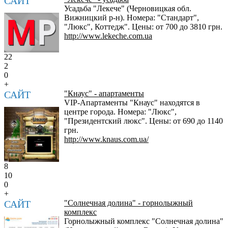
САЙТ
Усадьба "Лекече" (Черновицкая обл.
Вижницкий р-н). Номера: "Стандарт",
"Люкс", Коттедж". Цены: от 700 до 3810 грн.
http://www.lekeche.com.ua
22
2
0
+
САЙТ
"Кнаус" - апартаменты
VIP-Апартаменты "Кнаус" находятся в
центре города. Номера: "Люкс",
"Президентский люкс". Цены: от 690 до 1140
грн.
http://www.knaus.com.ua/
8
10
0
+
САЙТ
"Солнечная долина" - горнолыжный
комплекс
Горнолыжный комплекс "Солнечная долина"