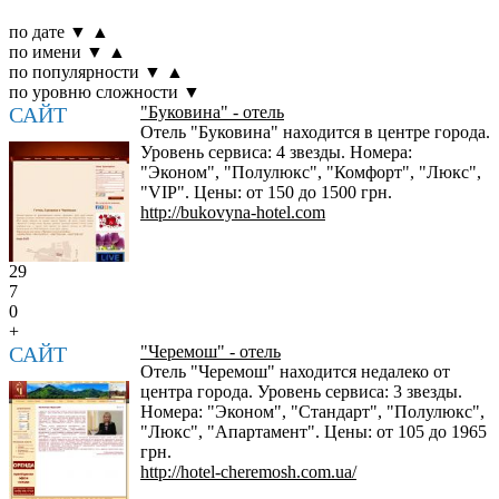
по дате
▼
▲
по имени
▼
▲
по популярности
▼
▲
по уровню сложности
▼
САЙТ
"Буковина" - отель
Отель "Буковина" находится в центре города.
Уровень сервиса: 4 звезды. Номера:
"Эконом", "Полулюкс", "Комфорт", "Люкс",
"VIP". Цены: от 150 до 1500 грн.
http://bukovyna-hotel.com
29
7
0
+
САЙТ
"Черемош" - отель
Отель "Черемош" находится недалеко от
центра города. Уровень сервиса: 3 звезды.
Номера: "Эконом", "Стандарт", "Полулюкс",
"Люкс", "Апартамент". Цены: от 105 до 1965
грн.
http://hotel-cheremosh.com.ua/