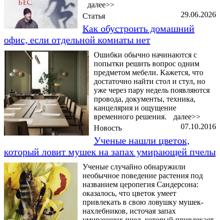
далее>>
29.06.2026
Статья
Как обустроить домашний
офис, если отдельной комнаты нет
Ошибки обычно начинаются с
попытки решить вопрос одним
предметом мебели. Кажется, что
достаточно найти стол и стул, но
уже через пару недель появляются
провода, документы, техника,
канцелярия и ощущение
временного решения.
далее>>
07.10.2016
Новость
Ученые нашли цветок,
который ловит мушек на запах умирающей пчелы
Ученые случайно обнаружили
необычное поведение растения под
названием церопегия Сандерсона:
оказалось, что цветок умеет
привлекать в свою ловушку мушек-
нахлебников, источая запах
умирающих пчел, который привлекает