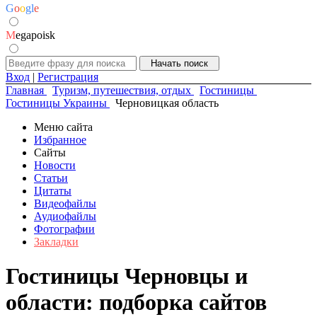
G
o
o
g
l
e
M
egapoisk
Вход
|
Регистрация
Главная
Туризм, путешествия, отдых
Гостиницы
Гостиницы Украины
Черновицкая область
Меню сайта
Избранное
Сайты
Новости
Статьи
Цитаты
Видеофайлы
Аудиофайлы
Фотографии
Закладки
Гостиницы Черновцы и
области: подборка сайтов