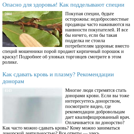
Опасно для здоровья! Как подделывают специи
Покупая специи, будьте
5904
осторожны: недобросовестные
продавцы часто наживаются на
наивности покупателей. И все
бы ничего, если бы такая
подделка не стоила
потребителям здоровья: вместо
специй мошенники порой продают кирпичный порошок и
краску! Подробнее об уловках торговцев смотрите в этом
ролике.
Как сдавать кровь и плазму? Рекомендации
донорам
Многие люди стремятся стать
4143
донорами крови. Если вы тоже
интересуетесь донорством,
посмотрите видео, где
рекомендации добровольцам
дает квалифицированный врач.
Оплачивается ли донорство?
Как часто можно сдавать кровь? Кому можно заниматься
донорской деятельностью? Все ответы — здесь.