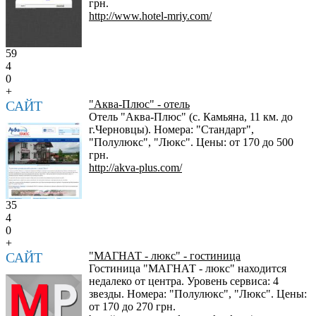
грн.
http://www.hotel-mriy.com/
59
4
0
+
САЙТ
"Аква-Плюс" - отель
Отель "Аква-Плюс" (с. Камьяна, 11 км. до
г.Черновцы). Номера: "Стандарт",
"Полулюкс", "Люкс". Цены: от 170 до 500
грн.
http://akva-plus.com/
35
4
0
+
САЙТ
"МАГНАТ - люкс" - гостиница
Гостиница "МАГНАТ - люкс" находится
недалеко от центра. Уровень сервиса: 4
звезды. Номера: "Полулюкс", "Люкс". Цены:
от 170 до 270 грн.