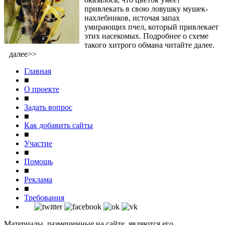
привлекать в свою ловушку мушек-
нахлебников, источая запах
умирающих пчел, который привлекает
этих насекомых. Подробнее о схеме
такого хитрого обмана читайте далее.
далее>>
Главная
■
О проекте
■
Задать вопрос
■
Как добавить сайты
■
Участие
■
Помощь
■
Реклама
■
Требования
Материалы, размещенные на сайте, являются его