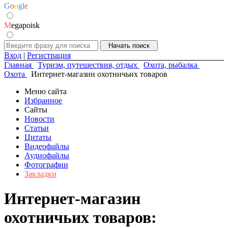
G
o
o
g
l
e
M
egapoisk
Вход
|
Регистрация
Главная
Туризм, путешествия, отдых
Охота, рыбалка
Охота
Интернет-магазин охотничьих товаров
Меню сайта
Избранное
Сайты
Новости
Статьи
Цитаты
Видеофайлы
Аудиофайлы
Фотографии
Закладки
Интернет-магазин
охотничьих товаров: