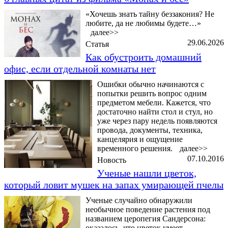
«Хочешь знать тайну беззакония? Не
любите, да не любимы будете…»
далее>>
29.06.2026
Статья
Как обустроить домашний
офис, если отдельной комнаты нет
Ошибки обычно начинаются с
попытки решить вопрос одним
предметом мебели. Кажется, что
достаточно найти стол и стул, но
уже через пару недель появляются
провода, документы, техника,
канцелярия и ощущение
временного решения.
далее>>
07.10.2016
Новость
Ученые нашли цветок,
который ловит мушек на запах умирающей пчелы
Ученые случайно обнаружили
необычное поведение растения под
названием церопегия Сандерсона:
оказалось, что цветок умеет