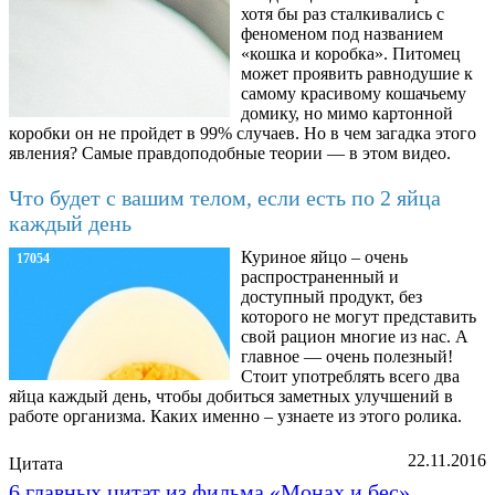
хотя бы раз сталкивались с
феноменом под названием
«кошка и коробка». Питомец
может проявить равнодушие к
самому красивому кошачьему
домику, но мимо картонной
коробки он не пройдет в 99% случаев. Но в чем загадка этого
явления? Самые правдоподобные теории — в этом видео.
Что будет с вашим телом, если есть по 2 яйца
каждый день
Куриное яйцо – очень
17054
распространенный и
доступный продукт, без
которого не могут представить
свой рацион многие из нас. А
главное — очень полезный!
Стоит употреблять всего два
яйца каждый день, чтобы добиться заметных улучшений в
работе организма. Каких именно – узнаете из этого ролика.
22.11.2016
Цитата
6 главных цитат из фильма «Монах и бес»