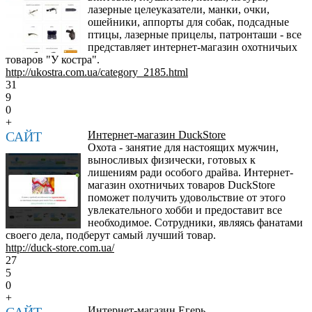
лазерные целеуказатели, манки, очки,
ошейники, аппорты для собак, подсадные
птицы, лазерные прицелы, патронташи - все
представляет интернет-магазин охотничьих
товаров "У костра".
http://ukostra.com.ua/category_2185.html
31
9
0
+
САЙТ
Интернет-магазин DuckStore
Охота - занятие для настоящих мужчин,
выносливых физически, готовых к
лишениям ради особого драйва. Интернет-
магазин охотничьих товаров DuckStore
поможет получить удовольствие от этого
увлекательного хобби и предоставит все
необходимое. Сотрудники, являясь фанатами
своего дела, подберут самый лучший товар.
http://duck-store.com.ua/
27
5
0
+
САЙТ
Интернет-магазин Егерь