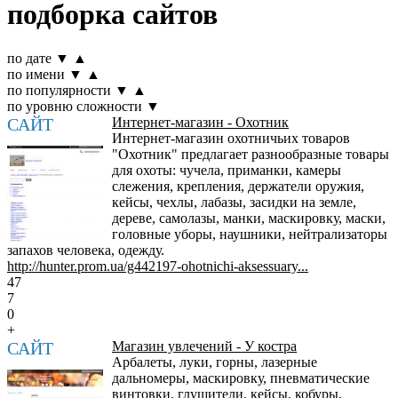
подборка сайтов
по дате
▼
▲
по имени
▼
▲
по популярности
▼
▲
по уровню сложности
▼
САЙТ
Интернет-магазин - Охотник
Интернет-магазин охотничьих товаров
"Охотник" предлагает разнообразные товары
для охоты: чучела, приманки, камеры
слежения, крепления, держатели оружия,
кейсы, чехлы, лабазы, засидки на земле,
дереве, самолазы, манки, маскировку, маски,
головные уборы, наушники, нейтрализаторы
запахов человека, одежду.
http://hunter.prom.ua/g442197-ohotnichi-aksessuary...
47
7
0
+
САЙТ
Магазин увлечений - У костра
Арбалеты, луки, горны, лазерные
дальномеры, маскировку, пневматические
винтовки, глушители, кейсы, кобуры,