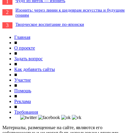
Чудо из ниток — изонить
1
Изонить: через линии к шедеврам искусства и будущим
2
гениям
Творческое воспитание по-японски
3
Главная
■
О проекте
■
Задать вопрос
■
Как добавить сайты
■
Участие
■
Помощь
■
Реклама
■
Требования
Материалы, размещенные на сайте, являются его
собственностью и не могут быть использованы вторыми