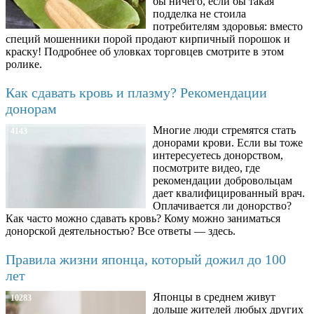
бы ничего, если бы такая
подделка не стоила
потребителям здоровья: вместо
специй мошенники порой продают кирпичный порошок и
краску! Подробнее об уловках торговцев смотрите в этом
ролике.
Как сдавать кровь и плазму? Рекомендации
донорам
Многие люди стремятся стать
4143
донорами крови. Если вы тоже
интересуетесь донорством,
посмотрите видео, где
рекомендации добровольцам
дает квалифицированный врач.
Оплачивается ли донорство?
Как часто можно сдавать кровь? Кому можно заниматься
донорской деятельностью? Все ответы — здесь.
Правила жизни японца, который дожил до 100
лет
Японцы в среднем живут
10283
дольше жителей любых других