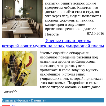
попытки решить вопрос одним
предметом мебели. Кажется, что
достаточно найти стол и стул, но
уже через пару недель появляются
провода, документы, техника,
канцелярия и ощущение
временного решения.
далее>>
07.10.2016
Новость
Ученые нашли цветок,
который ловит мушек на запах умирающей пчелы
Ученые случайно обнаружили
необычное поведение растения под
названием церопегия Сандерсона:
оказалось, что цветок умеет
привлекать в свою ловушку мушек-
нахлебников, источая запах
умирающих пчел, который привлекает
этих насекомых. Подробнее о схеме
такого хитрого обмана читайте далее.
далее>>
Статьи рубрики «Изонить»