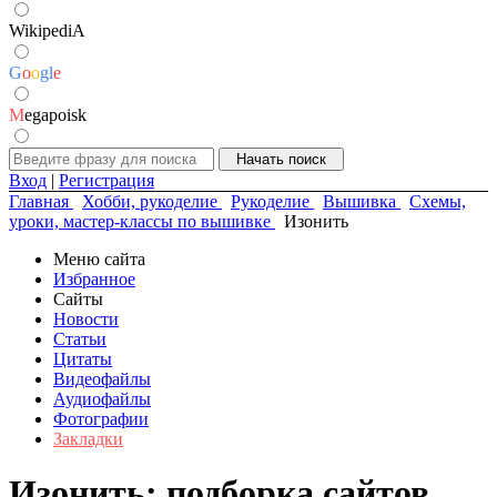
WikipediA
G
o
o
g
l
e
M
egapoisk
Вход
|
Регистрация
Главная
Хобби, рукоделие
Рукоделие
Вышивка
Схемы,
уроки, мастер-классы по вышивке
Изонить
Меню сайта
Избранное
Сайты
Новости
Статьи
Цитаты
Видеофайлы
Аудиофайлы
Фотографии
Закладки
Изонить: подборка сайтов