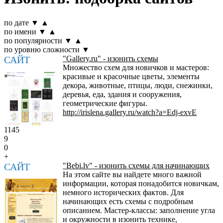
по дате
▼
▲
по имени
▼
▲
по популярности
▼
▲
по уровню сложности
▼
САЙТ
"Gallery.ru" - изонить схемы
Множество схем для новичков и мастеров:
красивые и красочные цветы, элементы
декора, животные, птицы, люди, снежинки,
деревья, еда, здания и сооружения,
геометрические фигуры.
http://irislena.gallery.ru/watch?a=Edj-exvE
1145
9
0
+
САЙТ
"Bebi.lv" - изонить схемы для начинающих
На этом сайте вы найдете много важной
информации, которая понадобится новичкам,
немного исторических фактов. Для
начинающих есть схемы с подробным
описанием. Мастер-классы: заполнение угла
и окружности в изонить технике,