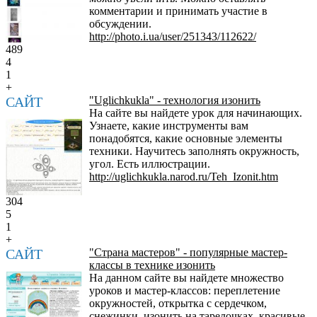
комментарии и принимать участие в
обсуждении.
http://photo.i.ua/user/251343/112622/
489
4
1
+
САЙТ
"Uglichkukla" - технология изонить
На сайте вы найдете урок для начинающих.
Узнаете, какие инструменты вам
понадобятся, какие основные элементы
техники. Научитесь заполнять окружность,
угол. Есть иллюстрации.
http://uglichkukla.narod.ru/Teh_Izonit.htm
304
5
1
+
САЙТ
"Страна мастеров" - популярные мастер-
классы в технике изонить
На данном сайте вы найдете множество
уроков и мастер-классов: переплетение
окружностей, открытка с сердечком,
снежинки, изонить на тарелочках, красивые