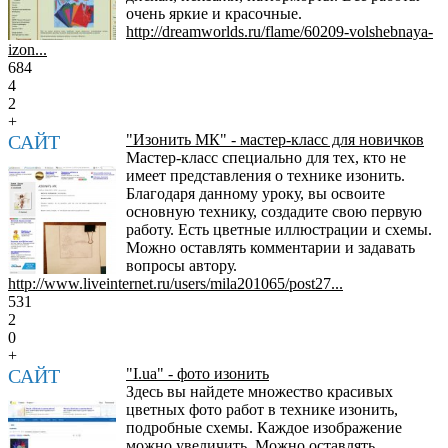
очень яркие и красочные.
http://dreamworlds.ru/flame/60209-volshebnaya-
izon...
684
4
2
+
САЙТ
"Изонить МК" - мастер-класс для новичков
Мастер-класс специально для тех, кто не
имеет представления о технике изонить.
Благодаря данному уроку, вы освоите
основную технику, создадите свою первую
работу. Есть цветные иллюстрации и схемы.
Можно оставлять комментарии и задавать
вопросы автору.
http://www.liveinternet.ru/users/mila201065/post27...
531
2
0
+
САЙТ
"I.ua" - фото изонить
Здесь вы найдете множество красивых
цветных фото работ в технике изонить,
подробные схемы. Каждое изображение
можно увеличить. Можно оставлять