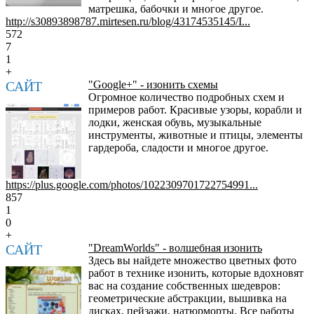
матрешка, бабочки и многое другое.
http://s30893898787.mirtesen.ru/blog/43174535145/I...
572
7
1
+
САЙТ
"Google+" - изонить схемы
Огромное количество подробных схем и
примеров работ. Красивые узоры, корабли и
лодки, женская обувь, музыкальные
инструменты, животные и птицы, элементы
гардероба, сладости и многое другое.
https://plus.google.com/photos/1022309701722754991...
857
1
0
+
САЙТ
"DreamWorlds" - волшебная изонить
Здесь вы найдете множество цветных фото
работ в технике изонить, которые вдохновят
вас на создание собственных шедевров:
геометрические абстракции, вышивка на
дисках, пейзажи, натюрморты. Все работы