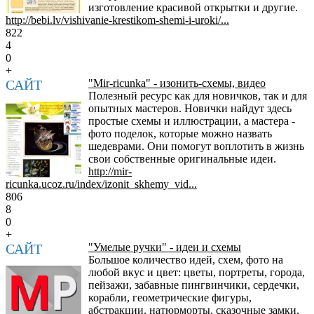
изготовление красивой открытки и другие.
http://bebi.lv/vishivanie-krestikom-shemi-i-uroki/...
822
4
0
+
САЙТ
"Mir-ricunka" - изонить-схемы, видео
Полезный ресурс как для новичков, так и для
опытных мастеров. Новички найдут здесь
простые схемы и иллюстрации, а мастера -
фото поделок, которые можно назвать
шедеврами. Они помогут воплотить в жизнь
свои собственные оригинальные идеи.
http://mir-
ricunka.ucoz.ru/index/izonit_skhemy_vid...
806
8
0
+
САЙТ
"Умелые ручки" - идеи и схемы
Большое количество идей, схем, фото на
любой вкус и цвет: цветы, портреты, города,
пейзажи, забавные пингвинчики, сердечки,
корабли, геометрические фигуры,
абстракции, натюрморты, сказочные замки,