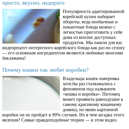
просто, вкусно, недорого
Популярность адаптированной
6734
корейской кухни набирает
обороты, ведь необычные и
пикантные блюда можно с
легкостью приготовить у себя
дома из вполне доступных
продуктов. Мы нашли для вас
видеорецепт интересного корейского блюда как раз по сезону
— его основным ингредиентом являются любимые многими
баклажаны!
Почему кошки так любят коробки?
Владельцы кошек наверняка
8845
хотя бы раз сталкивались с
феноменом под названием
«кошка и коробка». Питомец
может проявить равнодушие к
самому красивому кошачьему
домику, но мимо картонной
коробки он не пройдет в 99% случаев. Но в чем загадка этого
явления? Самые правдоподобные теории — в этом видео.