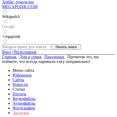
Хобби, рукоделие
MEGAPOISK.COM
WikipediA
G
o
o
g
l
e
M
egapoisk
Вход
|
Регистрация
Главная
Дом и семья
Праздники
Прочитав это, вы
поймете, что всегда наряжали елку неправильно!
Меню сайта
Избранное
Сайты
Новости
Статьи
Цитаты
Видеофайлы
Аудиофайлы
Фотографии
Закладки