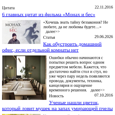
Последние добавленные материалы
22.11.2016
Цитата
6 главных цитат из фильма «Монах и бес»
«Хочешь знать тайну беззакония? Не
любите, да не любимы будете…»
далее>>
29.06.2026
Статья
Как обустроить домашний
офис, если отдельной комнаты нет
Ошибки обычно начинаются с
попытки решить вопрос одним
предметом мебели. Кажется, что
достаточно найти стол и стул, но
уже через пару недель появляются
провода, документы, техника,
канцелярия и ощущение
временного решения.
далее>>
07.10.2016
Новость
Ученые нашли цветок,
который ловит мушек на запах умирающей пчелы