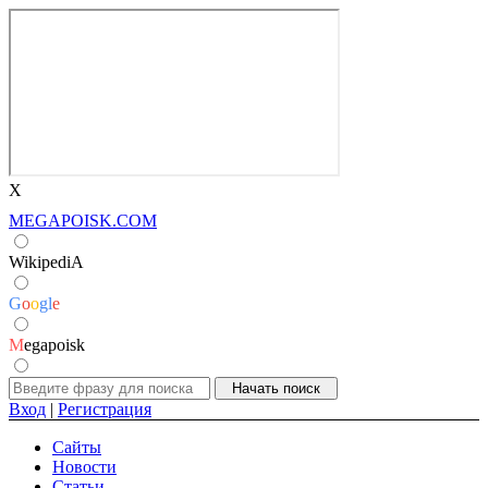
X
MEGAPOISK.COM
WikipediA
G
o
o
g
l
e
M
egapoisk
Вход
|
Регистрация
Сайты
Новости
Статьи