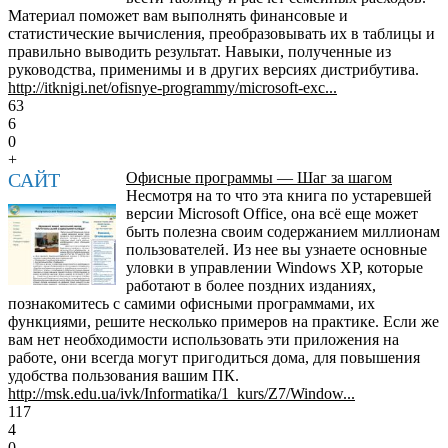
Материал поможет вам выполнять финансовые и
статистические вычисления, преобразовывать их в таблицы и
правильно выводить результат. Навыки, полученные из
руководства, применимы и в других версиях дистрибутива.
http://itknigi.net/ofisnye-programmy/microsoft-exc...
63
6
0
+
САЙТ
Офисные программы — Шаг за шагом
Несмотря на то что эта книга по устаревшей
версии Microsoft Office, она всё еще может
быть полезна своим содержанием миллионам
пользователей. Из нее вы узнаете основные
уловки в управлении Windows XP, которые
работают в более поздних изданиях,
познакомитесь с самими офисными программами, их
функциями, решите несколько примеров на практике. Если же
вам нет необходимости использовать эти приложения на
работе, они всегда могут пригодиться дома, для повышения
удобства пользования вашим ПК.
http://msk.edu.ua/ivk/Informatika/1_kurs/Z7/Window...
117
4
0