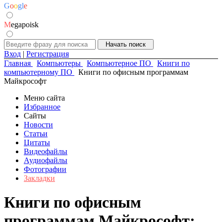
G
o
o
g
l
e
M
egapoisk
Вход
|
Регистрация
Главная
Компьютеры
Компьютерное ПО
Книги по
компьютерному ПО
Книги по офисным программам
Майкрософт
Меню сайта
Избранное
Сайты
Новости
Статьи
Цитаты
Видеофайлы
Аудиофайлы
Фотографии
Закладки
Книги по офисным
программам Майкрософт: