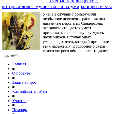
Ученые нашли цветок,
который ловит мушек на запах умирающей пчелы
Ученые случайно обнаружили
необычное поведение растения под
названием церопегия Сандерсона:
оказалось, что цветок умеет
привлекать в свою ловушку мушек-
нахлебников, источая запах
умирающих пчел, который привлекает
этих насекомых. Подробнее о схеме
такого хитрого обмана читайте далее.
далее>>
Главная
■
О проекте
■
Задать вопрос
■
Как добавить сайты
■
Участие
■
Помощь