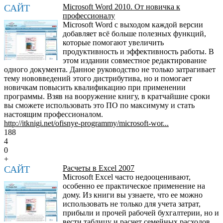
САЙТ
Microsoft Word 2010. От новичка к
профессионалу
Microsoft Word с выходом каждой версии
добавляет всё больше полезных функций,
которые помогают увеличить
продуктивность и эффективность работы. В
этом издании совместное редактирование
одного документа. Данное руководство не только затрагивает
тему нововведений этого дистрибутива, но и помогает
новичкам повысить квалификацию при применении
программы. Взяв на вооружение книгу, в кратчайшие сроки
вы сможете использовать это ПО по максимуму и стать
настоящим профессионалом.
http://itknigi.net/ofisnye-programmy/microsoft-wor...
188
4
0
+
САЙТ
Расчеты в Excel 2007
Microsoft Excel часто недооценивают,
особенно ее практическое применение на
дому. Из книги вы узнаете, что ее можно
использовать не только для учета затрат,
прибыли и прочей рабочей бухгалтерии, но и
вести таблицу и расчет семейных расходов.