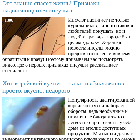
Это знание спасет жизнь! Признаки
надвигающегося инсульта
Инсульт настигает не только
11807
курильщиков, гипертоников и
любителей покушать, но и
людей из разряда «вроде бы в
целом здоров». Хорошая
новость: инсульт можно
предотвратить, если вовремя
обратиться к врачу! Поэтому призываем вас посмотреть
видео, где о первых признаках инсульта рассказывает
специалист.
Хит корейской кухни — салат из баклажанов:
просто, вкусно, недорого
Популярность адаптированной
6734
корейской кухни набирает
обороты, ведь необычные и
пикантные блюда можно с
легкостью приготовить у себя
дома из вполне доступных
продуктов. Мы нашли для вас
видеорецепт интересного корейского блюда как раз по сезону