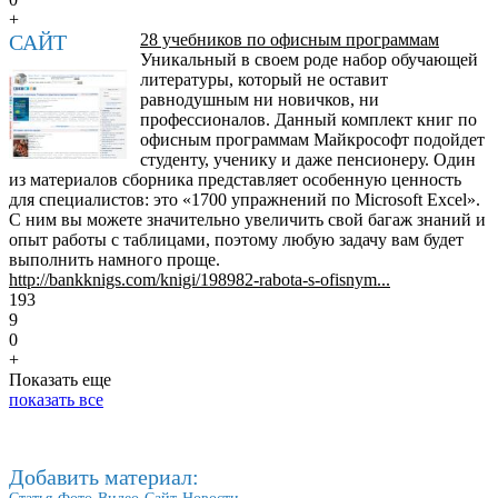
+
САЙТ
28 учебников по офисным программам
Уникальный в своем роде набор обучающей
литературы, который не оставит
равнодушным ни новичков, ни
профессионалов. Данный комплект книг по
офисным программам Майкрософт подойдет
студенту, ученику и даже пенсионеру. Один
из материалов сборника представляет особенную ценность
для специалистов: это «1700 упражнений по Microsoft Excel».
С ним вы можете значительно увеличить свой багаж знаний и
опыт работы с таблицами, поэтому любую задачу вам будет
выполнить намного проще.
http://bankknigs.com/knigi/198982-rabota-s-ofisnym...
193
9
0
+
Показать еще
показать все
Добавить материал: