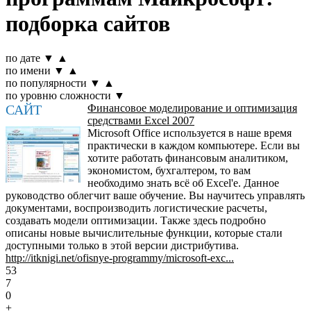
подборка сайтов
по дате
▼
▲
по имени
▼
▲
по популярности
▼
▲
по уровню сложности
▼
САЙТ
Финансовое моделирование и оптимизация
средствами Excel 2007
Microsoft Office используется в наше время
практически в каждом компьютере. Если вы
хотите работать финансовым аналитиком,
экономистом, бухгалтером, то вам
необходимо знать всё об Excel'е. Данное
руководство облегчит ваше обучение. Вы научитесь управлять
документами, воспроизводить логистические расчеты,
создавать модели оптимизации. Также здесь подробно
описаны новые вычислительные функции, которые стали
доступными только в этой версии дистрибутива.
http://itknigi.net/ofisnye-programmy/microsoft-exc...
53
7
0
+