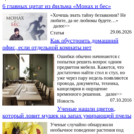
6 главных цитат из фильма «Монах и бес»
«Хочешь знать тайну беззакония? Не
любите, да не любимы будете…»
далее>>
29.06.2026
Статья
Как обустроить домашний
офис, если отдельной комнаты нет
Ошибки обычно начинаются с
попытки решить вопрос одним
предметом мебели. Кажется, что
достаточно найти стол и стул, но
уже через пару недель появляются
провода, документы, техника,
канцелярия и ощущение
временного решения.
далее>>
07.10.2016
Новость
Ученые нашли цветок,
который ловит мушек на запах умирающей пчелы
Ученые случайно обнаружили
необычное поведение растения под