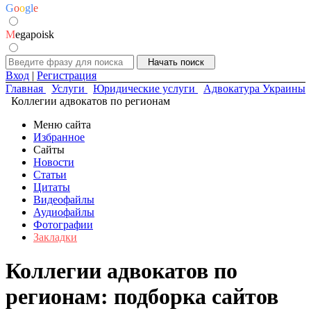
G
o
o
g
l
e
M
egapoisk
Вход
|
Регистрация
Главная
Услуги
Юридические услуги
Адвокатура Украины
Коллегии адвокатов по регионам
Меню сайта
Избранное
Сайты
Новости
Статьи
Цитаты
Видеофайлы
Аудиофайлы
Фотографии
Закладки
Коллегии адвокатов по
регионам: подборка сайтов