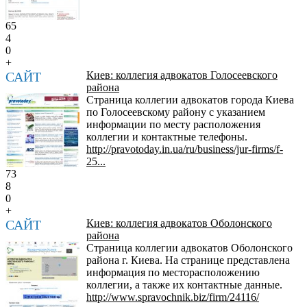
65
4
0
+
САЙТ
Киев: коллегия адвокатов Голосеевского
района
Страница коллегии адвокатов города Киева
по Голосеевскому району с указанием
информации по месту расположения
коллегии и контактные телефоны.
http://pravotoday.in.ua/ru/business/jur-firms/f-
25...
73
8
0
+
САЙТ
Киев: коллегия адвокатов Оболонского
района
Страница коллегии адвокатов Оболонского
района г. Киева. На странице представлена
информация по месторасположению
коллегии, а также их контактные данные.
http://www.spravochnik.biz/firm/24116/