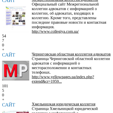
САЙТ
Официальный сайт Межрегиональной
коллегии адвокатов с информацией о
коллегии, об адвокатах, входящих в
коллегию. Кроме того, представлены
последние правовые новости и контактная
информация.
http://www.collegiya.com.ua/
54
7
0
+
САЙТ
Черниговская областная колллегия адвокатов
Страница Черниговской областной коллегии
адвокатов с информацией о
месторасположении и контактных
телефонах.
http://www.yellowpages.ua/index.php?
extend&cr=1959...
101
5
0
+
САЙТ
Хмельницкая юридическая коллегия
Страница Хмельницкой юридической