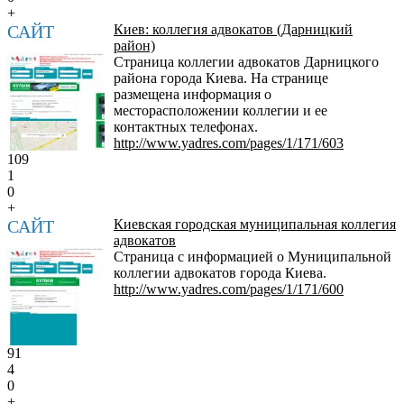
+
САЙТ
Киев: коллегия адвокатов (Дарницкий
район)
Страница коллегии адвокатов Дарницкого
района города Киева. На странице
размещена информация о
месторасположении коллегии и ее
контактных телефонах.
http://www.yadres.com/pages/1/171/603
109
1
0
+
САЙТ
Киевская городская муниципальная коллегия
адвокатов
Страница с информацией о Муниципальной
коллегии адвокатов города Киева.
http://www.yadres.com/pages/1/171/600
91
4
0
+