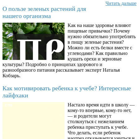
Читать дальше
О пользе зеленых растений для
нашего организма
Как на наше здоровье влияют
4786
пищевые привычки? Почему
нужно обязательно употреблять
в пищу зеленые растения?
Можно ли есть белки вместе с
углеводами? Как правильно
кушать орехи и зерновые
культуры? Подробно о принципах здорового и
разнообразного питания рассказывает эксперт Наталья
Кобзарь.
Как мотивировать ребенка к учебе? Интересные
лайфхаки
Настало время идти в школу —
8780
кому-то впервые, кому-то нет,
— и родители могут
столкнуться с нежеланием
ребенка приступать к учебе.
Что делать, если ребенок
наотрез отказывается учиться и