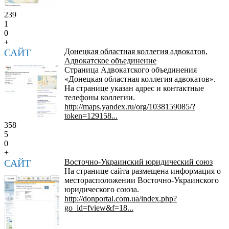
239
1
0
+
САЙТ
Донецкая областная коллегия адвокатов,
Адвокатское объединение
Страница Адвокатского объединения
«Донецкая областная коллегия адвокатов».
На странице указан адрес и контактные
телефоны коллегии.
http://maps.yandex.ru/org/1038159085/?
token=129158...
358
5
0
+
САЙТ
Восточно-Украинский юридический союз
На странице сайта размещена информация о
месторасположении Восточно-Украинского
юридического союза.
http://donportal.com.ua/index.php?
go_id=fview&f=18...