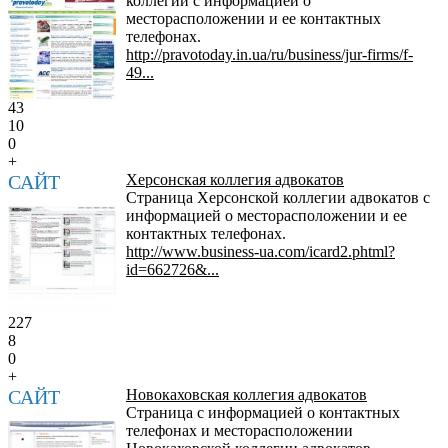
коллегии с информацией о
месторасположении и ее контактных
телефонах.
http://pravotoday.in.ua/ru/business/jur-firms/f-
49...
43
10
0
+
САЙТ
Херсонская коллегия адвокатов
Страница Херсонской коллегии адвокатов с
информацией о месторасположении и ее
контактных телефонах.
http://www.business-ua.com/icard2.phtml?
id=662726&...
227
8
0
+
САЙТ
Новокаховская коллегия адвокатов
Страница с информацией о контактных
телефонах и месторасположении