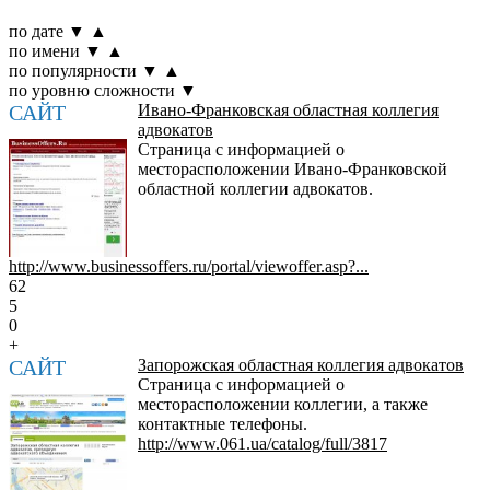
по дате
▼
▲
по имени
▼
▲
по популярности
▼
▲
по уровню сложности
▼
САЙТ
Ивано-Франковская областная коллегия
адвокатов
Страница с информацией о
месторасположении Ивано-Франковской
областной коллегии адвокатов.
http://www.businessoffers.ru/portal/viewoffer.asp?...
62
5
0
+
САЙТ
Запорожская областная коллегия адвокатов
Страница с информацией о
месторасположении коллегии, а также
контактные телефоны.
http://www.061.ua/catalog/full/3817