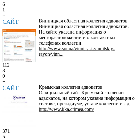
6
1
+
САЙТ
Винницкая областная коллегия адвокатов
Винницкая областная коллегия адвокатов.
На сайте указана информация о
месторасположении и о контактных
телефонах коллегии.
http://www.spr.ua/vinnitsa-i-vinnitskiy-
rayon/vinn...
112
3
0
+
САЙТ
Крымская коллегия адвокатов
Официальный сайт Крымской коллегии
адвокатов, на котором указана информация о
составе, президиуме, уставе коллегии и т.д.
http://www.kka.crimea.com/
371
5