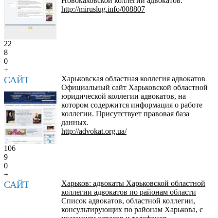
Новокаховской коллегии адвокатов.
http://miruslug.info/008807
22
8
0
+
САЙТ
Харьковская областная коллегия адвокатов
Официальный сайт Харьковской областной
юридической коллегии адвокатов, на
котором содержится информация о работе
коллегии. Присутствует правовая база
данных.
http://advokat.org.ua/
106
9
0
+
САЙТ
Харьков: адвокаты Харьковской областной
коллегии адвокатов по районам области
Список адвокатов, областной коллегии,
консультирующих по районам Харькова, с