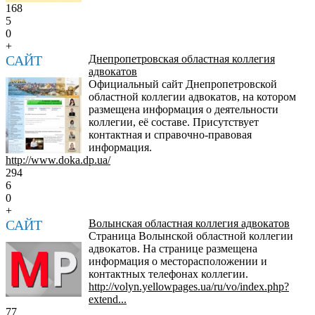
168
5
0
+
САЙТ
Днепропетровская областная коллегия
адвокатов
Официальный сайт Днепропетровской
областной коллегии адвокатов, на котором
размещена информация о деятельности
коллегии, её составе. Присутствует
контактная и справочно-правовая
информация.
http://www.doka.dp.ua/
294
6
0
+
САЙТ
Волынская областная коллегия адвокатов
Страница Волынской областной коллегии
адвокатов. На странице размещена
информация о месторасположении и
контактных телефонах коллегии.
http://volyn.yellowpages.ua/ru/vo/index.php?
extend...
77