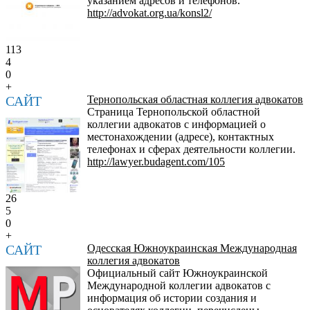
указанием адресов и телефонов.
http://advokat.org.ua/konsl2/
113
4
0
+
САЙТ
Тернопольская областная коллегия адвокатов
Страница Тернопольской областной
коллегии адвокатов с информацией о
местонахождении (адресе), контактных
телефонах и сферах деятельности коллегии.
http://lawyer.budagent.com/105
26
5
0
+
САЙТ
Одесская Южноукраинская Международная
коллегия адвокатов
Официальный сайт Южноукраинской
Международной коллегии адвокатов с
информация об истории создания и