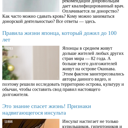
рекомендации добровольцам
дает квалифицированный врач.
Оплачивается ли донорство?
Как часто можно сдавать кровь? Кому можно заниматься
донорской деятельностью? Все ответы — здесь.
Правила жизни японца, который дожил до 100
лет
Японцы в среднем живут
10283
дольше жителей любых других
стран мира — 82 года. А
больше всего долгожителей
живут на острове Окинава.
Этим фактом заинтересовались
авторы данного видео, и
поэтому решили исследовать территорию острова, культуру и
обычаи, чтобы составить свод правил настоящего
долгожителя.
Это знание спасет жизнь! Признаки
надвигающегося инсульта
Инсульт настигает не только
11808
курильщиков, гипертоников и