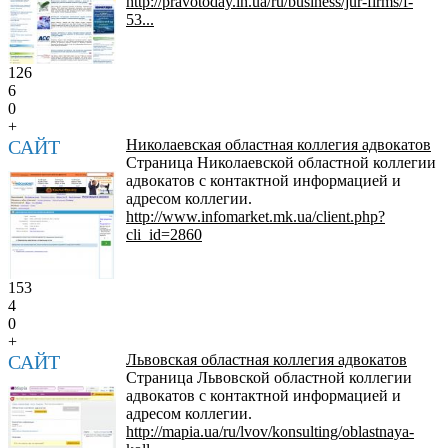
http://pravotoday.in.ua/ru/business/jur-firms/f-
53...
126
6
0
+
САЙТ
Николаевская областная коллегия адвокатов
Страница Николаевской областной коллегии
адвокатов с контактной информацией и
адресом коллегии.
http://www.infomarket.mk.ua/client.php?
cli_id=2860
153
4
0
+
САЙТ
Львовская областная коллегия адвокатов
Страница Львовской областной коллегии
адвокатов с контактной информацией и
адресом коллегии.
http://mapia.ua/ru/lvov/konsulting/oblastnaya-