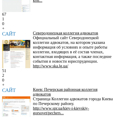
koll...
67
1
0
+
САЙТ
Северодонецкая коллегия адвокатов
Официальный сайт Северодонецкой
коллегии адвокатов, на котором указана
информация об условиях и опыте работы
коллегии, входящих в её состав членах,
контактная информация, а также последние
события и новости юриспруденции.
http://www.ska.lg.ua/
51
2
0
+
САЙТ
Киев: Печерская районная коллегия
адвокатов
Страница Коллегии адвокатов города Киева
по Печерскому району.
http://www.spr.ua/kiev-i-kievskiy-
gorsovet/pechers...