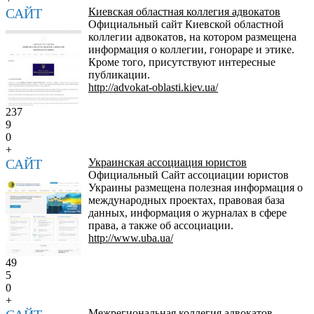
САЙТ
Киевская областная коллегия адвокатов
Официальный сайт Киевской областной
коллегии адвокатов, на котором размещена
информация о коллегии, гонораре и этике.
Кроме того, присутствуют интересные
публикации.
http://advokat-oblasti.kiev.ua/
237
9
0
+
САЙТ
Украинская ассоциация юристов
Официальный Сайт ассоциации юристов
Украины размещена полезная информация о
международных проектах, правовая база
данных, информация о журналах в сфере
права, а также об ассоциации.
http://www.uba.ua/
49
5
0
+
Межрегиональная коллегия адвокатов