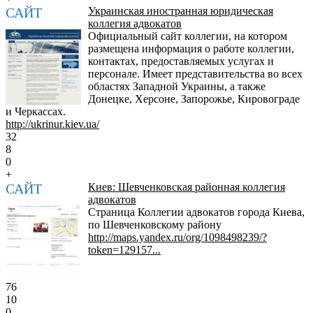
САЙТ
Украинская иностранная юридическая
коллегия адвокатов
Официальный сайт коллегии, на котором
размещена информация о работе коллегии,
контактах, предоставляемых услугах и
персонале. Имеет представительства во всех
областях Западной Украины, а также
Донецке, Херсоне, Запорожье, Кировограде
и Черкассах.
http://ukrinur.kiev.ua/
32
8
0
+
САЙТ
Киев: Шевченковская районная коллегия
адвокатов
Страница Коллегии адвокатов города Киева,
по Шевченковскому району
http://maps.yandex.ru/org/1098498239/?
token=129157...
76
10
0