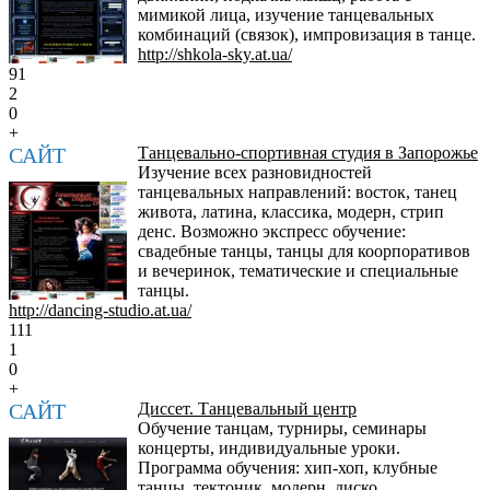
мимикой лица, изучение танцевальных
комбинаций (связок), импровизация в танце.
http://shkola-sky.at.ua/
91
2
0
+
САЙТ
Танцевально-спортивная студия в Запорожье
Изучение всех разновидностей
танцевальных направлений: восток, танец
живота, латина, классика, модерн, стрип
денс. Возможно экспресс обучение:
свадебные танцы, танцы для коорпоративов
и вечеринок, тематические и специальные
танцы.
http://dancing-studio.at.ua/
111
1
0
+
САЙТ
Диссет. Танцевальный центр
Обучение танцам, турниры, семинары
концерты, индивидуальные уроки.
Программа обучения: хип-хоп, клубные
танцы, тектоник, модерн, диско,