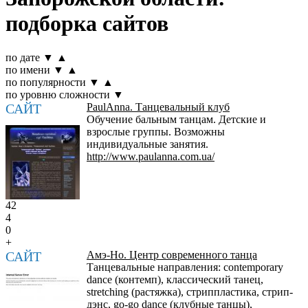
подборка сайтов
по дате
▼
▲
по имени
▼
▲
по популярности
▼
▲
по уровню сложности
▼
САЙТ
PaulАnna. Танцевальный клуб
Обучение бальным танцам. Детские и
взрослые группы. Возможны
индивидуальные занятия.
http://www.paulanna.com.ua/
42
4
0
+
САЙТ
Амэ-Но. Центр современного танца
Танцевальные направления: contemporary
dance (контемп), классический танец,
stretching (растяжка), стриппластика, стрип-
дэнс, go-go dance (клубные танцы),