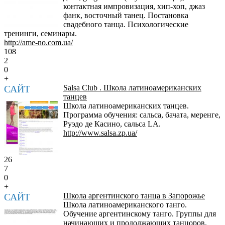
контактная импровизация, хип-хоп, джаз
фанк, восточный танец. Постановка
свадебного танца. Психологические
тренинги, семинары.
http://ame-no.com.ua/
108
2
0
+
САЙТ
Salsa Club . Школа латиноамериканских
танцев
Школа латиноамериканских танцев.
Программа обучения: сальса, бачата, меренге,
Руэдо де Касино, сальса LA.
http://www.salsa.zp.ua/
26
7
0
+
САЙТ
Школа аргентинского танца в Запорожье
Школа латиноамериканского танго.
Обучение аргентинскому танго. Группы для
начинающих и продолжающих танцоров.