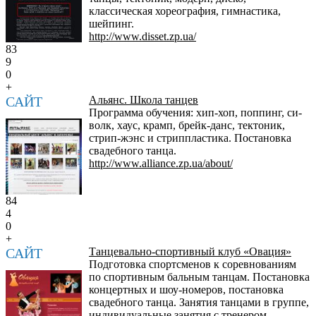
классическая хореография, гимнастика,
шейпинг.
http://www.disset.zp.ua/
83
9
0
+
САЙТ
Альянс. Школа танцев
Программа обучения: хип-хоп, поппинг, си-
волк, хаус, крамп, брейк-данс, тектоник,
стрип-жэнс и стриппластика. Постановка
свадебного танца.
http://www.alliance.zp.ua/about/
84
4
0
+
САЙТ
Танцевально-спортивный клуб «Овация»
Подготовка спортсменов к соревнованиям
по спортивным бальным танцам. Постановка
концертных и шоу-номеров, постановка
свадебного танца. Занятия танцами в группе,
индивидуальные занятия с тренером,