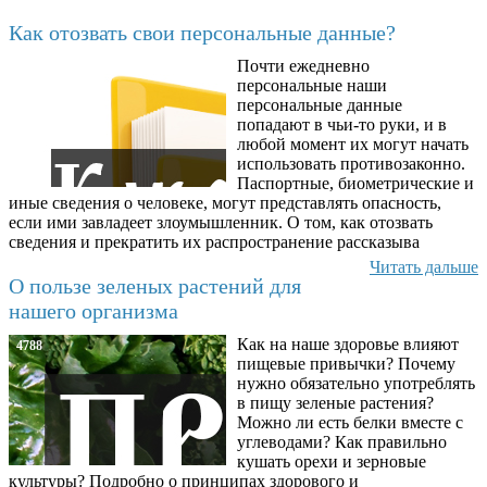
Последние добавленные материалы
Как отозвать свои персональные данные?
Почти ежедневно
6602
персональные наши
персональные данные
попадают в чьи-то руки, и в
любой момент их могут начать
использовать противозаконно.
Паспортные, биометрические и
иные сведения о человеке, могут представлять опасность,
если ими завладеет злоумышленник. О том, как отозвать
сведения и прекратить их распространение рассказыва
Читать дальше
О пользе зеленых растений для
нашего организма
Как на наше здоровье влияют
4788
пищевые привычки? Почему
нужно обязательно употреблять
в пищу зеленые растения?
Можно ли есть белки вместе с
углеводами? Как правильно
кушать орехи и зерновые
культуры? Подробно о принципах здорового и