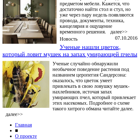
предметом мебели. Кажется, что
достаточно найти стол и стул, но
уже через пару недель появляются
провода, документы, техника,
канцелярия и ощущение
временного решения.
далее>>
07.10.2016
Новость
Ученые нашли цветок,
который ловит мушек на запах умирающей пчелы
Ученые случайно обнаружили
необычное поведение растения под
названием церопегия Сандерсона:
оказалось, что цветок умеет
привлекать в свою ловушку мушек-
нахлебников, источая запах
умирающих пчел, который привлекает
этих насекомых. Подробнее о схеме
такого хитрого обмана читайте далее.
далее>>
Главная
■
О проекте