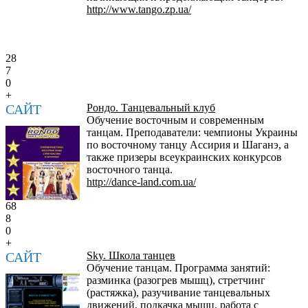
http://www.tango.zp.ua/
28
7
0
+
САЙТ
Рондо. Танцевальный клуб
Обучение восточным и современным
танцам. Преподаватели: чемпионы Украины
по восточному танцу Ассирия и Шаганэ, а
также призеры всеукраинских конкурсов
восточного танца.
http://dance-land.com.ua/
68
8
0
+
САЙТ
Sky. Школа танцев
Обучение танцам. Программа занятий:
разминка (разогрев мышц), стретчинг
(растяжка), разучивание танцевальных
движений, подкачка мышц, работа с