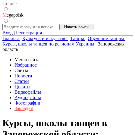
G
o
o
g
l
e
M
egapoisk
Вход
|
Регистрация
Главная
Культура и искусство
Танцы
Обучение танцам
Курсы, школы танцев по регионам Украины
Запорожская
область
Меню сайта
Избранное
Сайты
Новости
Статьи
Цитаты
Видеофайлы
Аудиофайлы
Фотографии
Закладки
Курсы, школы танцев в
Запорожской области: