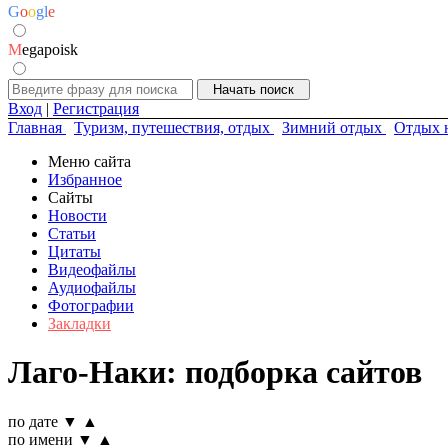
G
o
o
g
l
e
M
egapoisk
Вход
|
Регистрация
Главная
Туризм, путешествия, отдых
Зимний отдых
Отдых 
Меню сайта
Избранное
Сайты
Новости
Статьи
Цитаты
Видеофайлы
Аудиофайлы
Фотографии
Закладки
Лаго-Наки: подборка сайтов
по дате
▼
▲
по имени
▼
▲