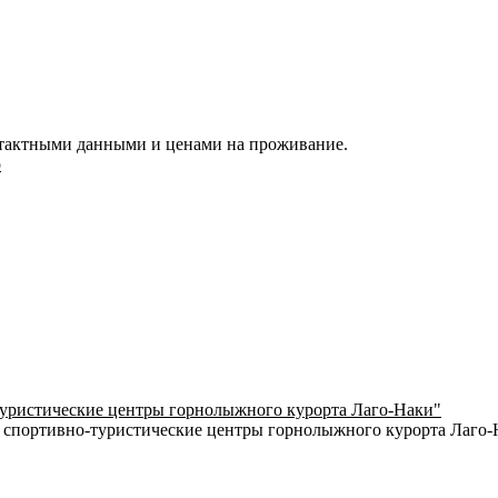
нтактными данными и ценами на проживание.
p
туристические центры горнолыжного курорта Лаго-Наки"
 спортивно-туристические центры горнолыжного курорта Лаго-