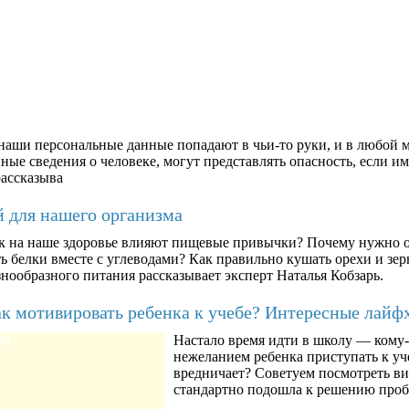
аши персональные данные попадают в чьи-то руки, и в любой м
ые сведения о человеке, могут представлять опасность, если им
рассказыва
й для нашего организма
к на наше здоровье влияют пищевые привычки? Почему нужно о
ть белки вместе с углеводами? Как правильно кушать орехи и з
знообразного питания рассказывает эксперт Наталья Кобзарь.
к мотивировать ребенка к учебе? Интересные лайф
Настало время идти в школу — кому-т
80
нежеланием ребенка приступать к уче
вредничает? Советуем посмотреть ви
стандартно подошла к решению про