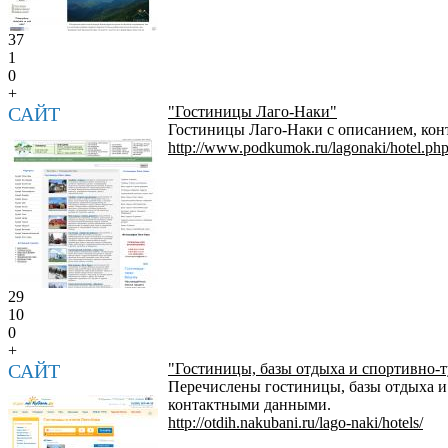
37
1
0
+
САЙТ
"Гостиницы Лаго-Наки"
Гостиницы Лаго-Наки с описанием, ко
http://www.podkumok.ru/lagonaki/hotel.ph
29
10
0
+
САЙТ
"Гостиницы, базы отдыха и спортивно-
Перечислены гостиницы, базы отдыха и
контактными данными.
http://otdih.nakubani.ru/lago-naki/hotels/