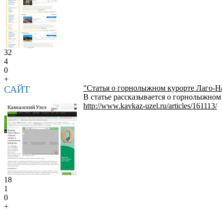
32
4
0
+
САЙТ
"Статья о горнолыжном курорте Лаго-Н
В статье рассказывается о горнолыжном
http://www.kavkaz-uzel.ru/articles/161113/
18
1
0
+