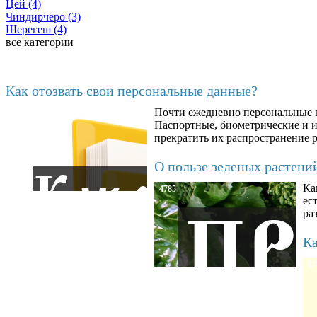
Цей (4)
Чиндирчеро (3)
Шерегеш (4)
все категории
Последние добавленные материалы
Как отозвать свои персональные данные?
Почти ежедневно персональные н
6602
Паспортные, биометрические и ин
прекратить их распространение 
О пользе зеленых растени
Ка
4785
ес
ра
Ка
87