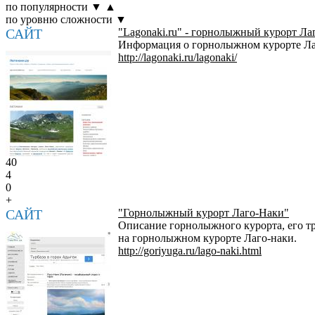
по популярности
▼
▲
по уровню сложности
▼
САЙТ
"Lagonaki.ru" - горнолыжный курорт Ла
Информация о горнолыжном курорте Лаго-
http://lagonaki.ru/lagonaki/
40
4
0
+
САЙТ
"Горнолыжный курорт Лаго-Наки"
Описание горнолыжного курорта, его т
на горнолыжном курорте Лаго-наки.
http://goriyuga.ru/lago-naki.html