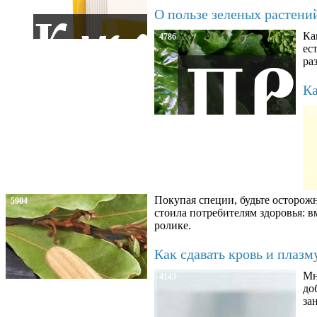
О пользе зеленых растени
Ка
4786
ес
ра
Ка
87
Покупая специи, будьте осторож
5904
стоила потребителям здоровья: 
ролике.
Как сдавать кровь и плаз
Мн
4143
до
за