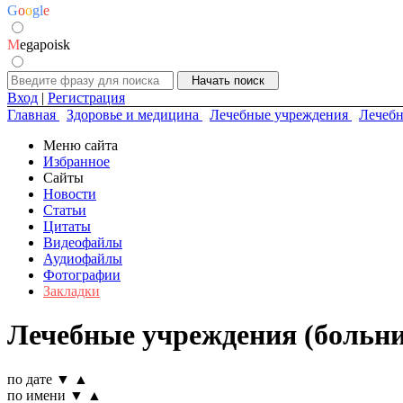
G
o
o
g
l
e
M
egapoisk
Вход
|
Регистрация
Главная
Здоровье и медицина
Лечебные учреждения
Лечебн
Меню сайта
Избранное
Сайты
Новости
Статьи
Цитаты
Видеофайлы
Аудиофайлы
Фотографии
Закладки
Лечебные учреждения (больни
по дате
▼
▲
по имени
▼
▲