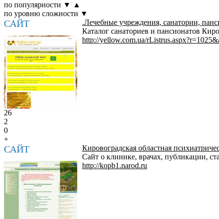
по популярности
▼
▲
по уровню сложности
▼
САЙТ
.Лечебные учреждения, санатории, пан
Каталог санаториев и пансионатов Кир
http://yellow.com.ua/rListrus.aspx?r=1025
26
2
0
+
САЙТ
Кировоградская областная психиатриче
Сайт о клинике, врачах, публикации, ст
http://kopb1.narod.ru