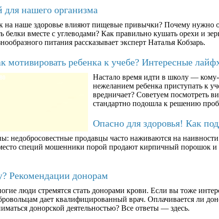
й для нашего организма
к на наше здоровье влияют пищевые привычки? Почему нужно о
ть белки вместе с углеводами? Как правильно кушать орехи и з
знообразного питания рассказывает эксперт Наталья Кобзарь.
к мотивировать ребенка к учебе? Интересные лайф
Настало время идти в школу — кому-т
80
нежеланием ребенка приступать к уче
вредничает? Советуем посмотреть ви
стандартно подошла к решению про
Опасно для здоровья! Как по
ны: недобросовестные продавцы часто наживаются на наивности п
вместо специй мошенники порой продают кирпичный порошок и к
му? Рекомендации донорам
огие люди стремятся стать донорами крови. Если вы тоже интер
бровольцам дает квалифицированный врач. Оплачивается ли дон
ниматься донорской деятельностью? Все ответы — здесь.