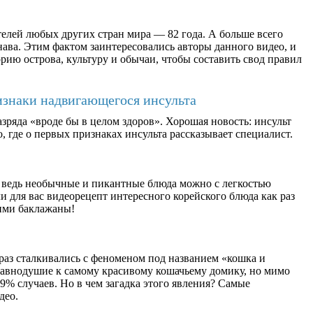
елей любых других стран мира — 82 года. А больше всего
ава. Этим фактом заинтересовались авторы данного видео, и
рию острова, культуру и обычаи, чтобы составить свод правил
изнаки надвигающегося инсульта
зряда «вроде бы в целом здоров». Хорошая новость: инсульт
, где о первых признаках инсульта рассказывает специалист.
 ведь необычные и пикантные блюда можно с легкостью
 для вас видеорецепт интересного корейского блюда как раз
ими баклажаны!
раз сталкивались с феноменом под названием «кошка и
равнодушие к самому красивому кошачьему домику, но мимо
9% случаев. Но в чем загадка этого явления? Самые
део.