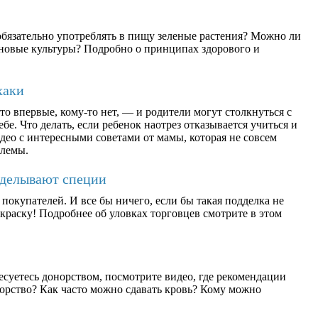
бязательно употреблять в пищу зеленые растения? Можно ли
ерновые культуры? Подробно о принципах здорового и
хаки
о впервые, кому-то нет, — и родители могут столкнуться с
бе. Что делать, если ребенок наотрез отказывается учиться и
део с интересными советами от мамы, которая не совсем
блемы.
дделывают специи
окупателей. И все бы ничего, если бы такая подделка не
раску! Подробнее об уловках торговцев смотрите в этом
есуетесь донорством, посмотрите видео, где рекомендации
орство? Как часто можно сдавать кровь? Кому можно