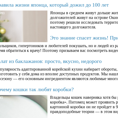
авила жизни японца, который дожил до 100 лет
Японцы в среднем живут дольше жит
283
долгожителей живут на острове Окин
поэтому решили исследовать террито
настоящего долгожителя.
Это знание спасет жизнь! Пр
ильщиков, гипертоников и любителей покушать, но и людей из ра
мя обратиться к врачу! Поэтому призываем вас посмотреть видео
ат из баклажанов: просто, вкусно, недорого
пулярность адаптированной корейской кухни набирает обороты,
иготовить у себя дома из вполне доступных продуктов. Мы нашли
 сезону — его основным ингредиентом являются любимые мног
чему кошки так любят коробки?
Владельцы кошек наверняка хотя бы 
45
коробка». Питомец может проявить 
картонной коробки он не пройдет в 9
правдоподобные теории — в этом ви