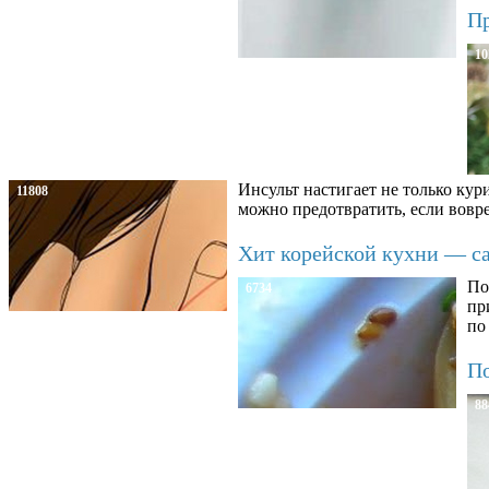
Пр
10
Инсульт настигает не только кур
11808
можно предотвратить, если вовре
Хит корейской кухни — сал
По
6734
пр
по
По
88