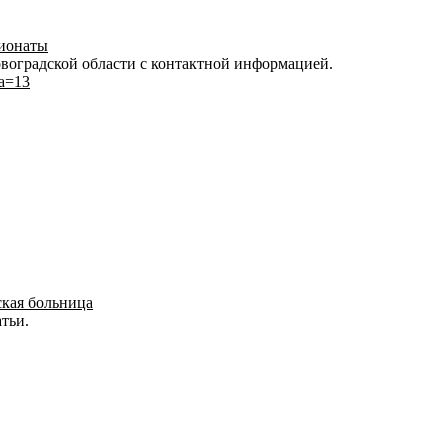
сионаты
овоградской области с контактной информацией.
&a=13
ская больница
атьи.