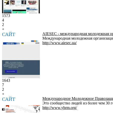
1573
4
2
+
САЙТ
AIESEC - международная молодежная о
Международная молодежная организация
http://www.aiesec.ua/
1643
7
2
+
САЙТ
Международное Молодежное Правозащ
Это сообщество людей из более чем 30 
http://www.yhrm.org/