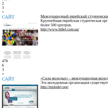
2
3
+
САЙТ
Международный еврейский студенчески
Крупнейшая еврейская студенческая орг
более 500 центров.
http://www.hillel.com.ua/
478
6
3
+
САЙТ
«Сила молодых» - международная моло
Эта молодежная организация существует
http://molodej.org/