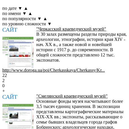
по дате
▼
▲
по имени
▼
▲
по популярности
▼
▲
по уровню сложности
▼
САЙТ
"Черкасский краеведческий музей"
В 30 залах размещены разделы природы края,
археологии, этнографии, истории края ХІV -
нач. XX в., а также новой и новейшей
истории с 1917 р. до современности. В
общей сложности представлено 12 тыс.
экспонатов.
http://www.doroga.ua/poi/Cherkasskaya/Cherkassy/Kr...
22
2
0
+
САЙТ
"Смелянский краеведческий музей"
Основные фонды музея насчитывают более
3,5 тысяч единиц хранения. В экспозиции
представлены картографические материалы
XIX-XX вв.; экспонаты, рассказывающие о
семье бывших владельцев города графов
Бобринских; археологические находки,