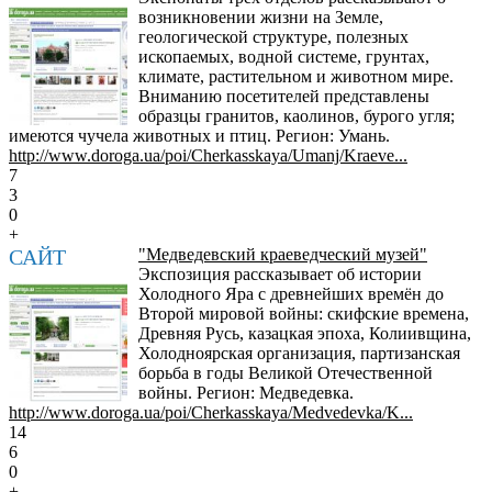
возникновении жизни на Земле,
геологической структуре, полезных
ископаемых, водной системе, грунтах,
климате, растительном и животном мире.
Вниманию посетителей представлены
образцы гранитов, каолинов, бурого угля;
имеются чучела животных и птиц. Регион: Умань.
http://www.doroga.ua/poi/Cherkasskaya/Umanj/Kraeve...
7
3
0
+
САЙТ
"Медведевский краеведческий музей"
Экспозиция рассказывает об истории
Холодного Яра с древнейших времён до
Второй мировой войны: скифские времена,
Древняя Русь, казацкая эпоха, Колиивщина,
Холодноярская организация, партизанская
борьба в годы Великой Отечественной
войны. Регион: Медведевка.
http://www.doroga.ua/poi/Cherkasskaya/Medvedevka/K...
14
6
0
+