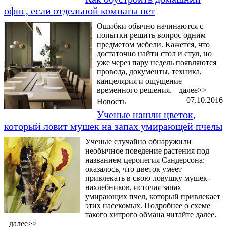
офис, если отдельной комнаты нет
Ошибки обычно начинаются с
попытки решить вопрос одним
предметом мебели. Кажется, что
достаточно найти стол и стул, но
уже через пару недель появляются
провода, документы, техника,
канцелярия и ощущение
временного решения.
далее>>
07.10.2016
Новость
Ученые нашли цветок,
который ловит мушек на запах умирающей пчелы
Ученые случайно обнаружили
необычное поведение растения под
названием церопегия Сандерсона:
оказалось, что цветок умеет
привлекать в свою ловушку мушек-
нахлебников, источая запах
умирающих пчел, который привлекает
этих насекомых. Подробнее о схеме
такого хитрого обмана читайте далее.
далее>>