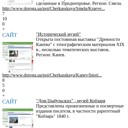
сделанные в Приднепровье. Регион: Смела.
http://www.doroga.ua/poi/Cherkasskaya/Smela/Kraeve...
7
10
0
+
САЙТ
"Исторический музей"
Открыта постоянная выставка "Древности
Канева" с этнографическим материалом XIX
в., несколько тематических выставок.
Регион: Канев.
http://www.doroga.ua/poi/Cherkasskaya/Kanev/Istori...
8
5
0
+
САЙТ
"Дом Цыбульских" - музей Кобзаря
Представлены прижизненные и посмертные
издания писателя, в частности раритетный
"Кобзарь" 1840 г.