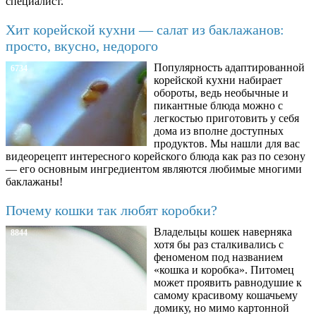
специалист.
Хит корейской кухни — салат из баклажанов:
просто, вкусно, недорого
Популярность адаптированной
6734
корейской кухни набирает
обороты, ведь необычные и
пикантные блюда можно с
легкостью приготовить у себя
дома из вполне доступных
продуктов. Мы нашли для вас
видеорецепт интересного корейского блюда как раз по сезону
— его основным ингредиентом являются любимые многими
баклажаны!
Почему кошки так любят коробки?
Владельцы кошек наверняка
8844
хотя бы раз сталкивались с
феноменом под названием
«кошка и коробка». Питомец
может проявить равнодушие к
самому красивому кошачьему
домику, но мимо картонной