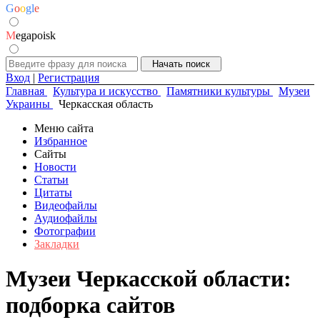
G
o
o
g
l
e
M
egapoisk
Вход
|
Регистрация
Главная
Культура и искусство
Памятники культуры
Музеи
Украины
Черкасская область
Меню сайта
Избранное
Сайты
Новости
Статьи
Цитаты
Видеофайлы
Аудиофайлы
Фотографии
Закладки
Музеи Черкасской области:
подборка сайтов