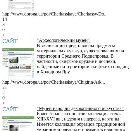
http://www.doroga.ua/poi/Cherkasskaya/Cherkassy/Do...
14
8
0
+
САЙТ
"Археологический музей"
В экспозиции представлены предметы
материальных культур, существовавших на
территории Среднего Поднепровья. В
частности, скифское оружие и доспехи,
найденные на территории скифских городищ
в Холодном Яру.
http://www.doroga.ua/poi/Cherkasskaya/Chigirin/Ark...
21
2
0
+
САЙТ
"Музей народно-декоративного искусства"
Более 5 тыс. экспонатов: коллекция стекла
XIII-XVI вв., изделия из дерева, картины.
Имеется коллекция образцов традиционной
украинской одежды и предметов народного