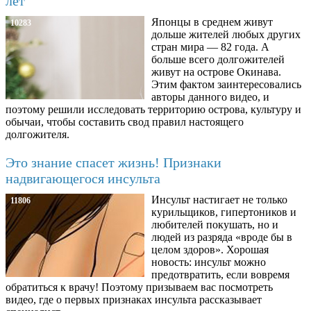
лет
Японцы в среднем живут
10283
дольше жителей любых других
стран мира — 82 года. А
больше всего долгожителей
живут на острове Окинава.
Этим фактом заинтересовались
авторы данного видео, и
поэтому решили исследовать территорию острова, культуру и
обычаи, чтобы составить свод правил настоящего
долгожителя.
Это знание спасет жизнь! Признаки
надвигающегося инсульта
Инсульт настигает не только
11806
курильщиков, гипертоников и
любителей покушать, но и
людей из разряда «вроде бы в
целом здоров». Хорошая
новость: инсульт можно
предотвратить, если вовремя
обратиться к врачу! Поэтому призываем вас посмотреть
видео, где о первых признаках инсульта рассказывает