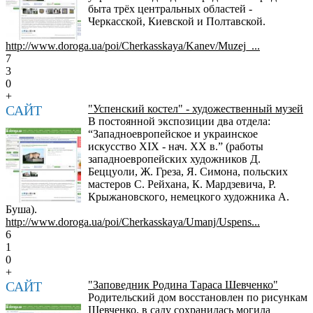
быта трёх центральных областей -
Черкасской, Киевской и Полтавской.
http://www.doroga.ua/poi/Cherkasskaya/Kanev/Muzej_...
7
3
0
+
САЙТ
"Успенский костел" - художественный музей
В постоянной экспозиции два отдела:
“Западноевропейское и украинское
искусство XIX - нач. XX в.” (работы
западноевропейских художников Д.
Беццуоли, Ж. Греза, Я. Симона, польских
мастеров С. Рейхана, К. Мардзевича, Р.
Крыжановского, немецкого художника А.
Буша).
http://www.doroga.ua/poi/Cherkasskaya/Umanj/Uspens...
6
1
0
+
САЙТ
"Заповедник Родина Тараса Шевченко"
Родительский дом восстановлен по рисункам
Шевченко, в саду сохранилась могила