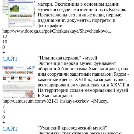
матери. Экспозиция в основном здании
музея воссоздаёт жизненный путь Кобзаря.
Представлены его личные вещи, первые
издания книг, документы, портреты и
фотографии.
http://www.doroga.ua/poi/Cherkasskaya/Shevchenkovo...
12
10
0
+
САЙТ
"Ильинская церковь" - музей
Экспозиция церкви-музея: фундамент
оборонной башни замка Хмельницкого, над
ним соорудили защитный павильон. Рядом -
каменные кресты ХVІІІ в., казацкая пушка,
реставрированная украинская хата XXVIII в.
На территории создан мемориальный музей
Б.Хмельницкого.
http://uamuseum.com/v821-Il_inskaya-cerkov_-(Muzey...
7
3
0
+
САЙТ
"Уманский краеведческий музей"
Экспонаты трех отделов рассказывают о