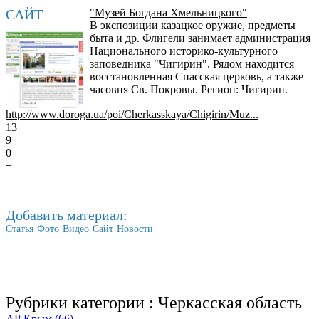
САЙТ
"Музей Богдана Хмельницкого"
В экспозиции казацкое оружие, предметы
быта и др. Флигели занимает администрация
Национального историко-культурного
заповедника "Чигирин". Рядом находится
восстановленная Спасская церковь, а также
часовня Св. Покровы. Регион: Чигирин.
http://www.doroga.ua/poi/Cherkasskaya/Chigirin/Muz...
13
9
0
+
Добавить материал:
Статья
Фото
Видео
Сайт
Новости
Рубрики категории :
Черкасская область
АР Крым (66)