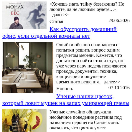
«Хочешь знать тайну беззакония? Не
любите, да не любимы будете…»
далее>>
29.06.2026
Статья
Как обустроить домашний
офис, если отдельной комнаты нет
Ошибки обычно начинаются с
попытки решить вопрос одним
предметом мебели. Кажется, что
достаточно найти стол и стул, но
уже через пару недель появляются
провода, документы, техника,
канцелярия и ощущение
временного решения.
далее>>
07.10.2016
Новость
Ученые нашли цветок,
который ловит мушек на запах умирающей пчелы
Ученые случайно обнаружили
необычное поведение растения под
названием церопегия Сандерсона:
оказалось, что цветок умеет