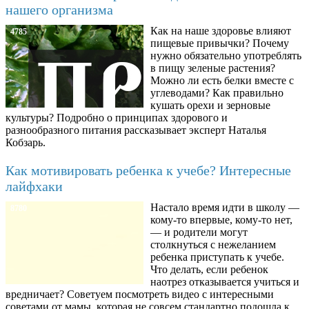
нашего организма
Как на наше здоровье влияют
4785
пищевые привычки? Почему
нужно обязательно употреблять
в пищу зеленые растения?
Можно ли есть белки вместе с
углеводами? Как правильно
кушать орехи и зерновые
культуры? Подробно о принципах здорового и
разнообразного питания рассказывает эксперт Наталья
Кобзарь.
Как мотивировать ребенка к учебе? Интересные
лайфхаки
Настало время идти в школу —
8780
кому-то впервые, кому-то нет,
— и родители могут
столкнуться с нежеланием
ребенка приступать к учебе.
Что делать, если ребенок
наотрез отказывается учиться и
вредничает? Советуем посмотреть видео с интересными
советами от мамы, которая не совсем стандартно подошла к