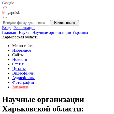
G
o
o
g
l
e
M
egapoisk
Вход
|
Регистрация
Главная
Наука
Научные организации Украины
Харьковская область
Меню сайта
Избранное
Сайты
Новости
Статьи
Цитаты
Видеофайлы
Аудиофайлы
Фотографии
Закладки
Научные организации
Харьковской области: