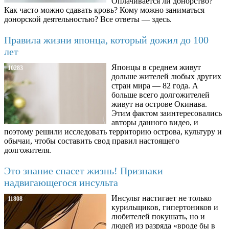
Оплачивается ли донорство?
Как часто можно сдавать кровь? Кому можно заниматься
донорской деятельностью? Все ответы — здесь.
Правила жизни японца, который дожил до 100
лет
Японцы в среднем живут
10283
дольше жителей любых других
стран мира — 82 года. А
больше всего долгожителей
живут на острове Окинава.
Этим фактом заинтересовались
авторы данного видео, и
поэтому решили исследовать территорию острова, культуру и
обычаи, чтобы составить свод правил настоящего
долгожителя.
Это знание спасет жизнь! Признаки
надвигающегося инсульта
Инсульт настигает не только
11808
курильщиков, гипертоников и
любителей покушать, но и
людей из разряда «вроде бы в