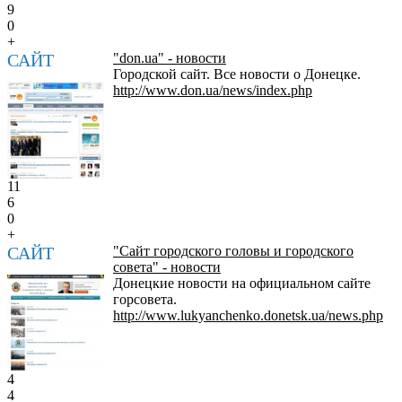
9
0
+
САЙТ
"don.ua" - новости
Городской сайт. Все новости о Донецке.
http://www.don.ua/news/index.php
11
6
0
+
САЙТ
"Сайт городского головы и городского
совета" - новости
Донецкие новости на официальном сайте
горсовета.
http://www.lukyanchenko.donetsk.ua/news.php
4
4