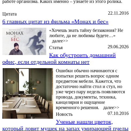
работе организма. Каких именно – узнаете из этого ролика.
22.11.2016
Цитата
6 главных цитат из фильма «Монах и бес»
«Хочешь знать тайну беззакония? Не
любите, да не любимы будете…»
далее>>
29.06.2026
Статья
Как обустроить домашний
офис, если отдельной комнаты нет
Ошибки обычно начинаются с
попытки решить вопрос одним
предметом мебели. Кажется, что
достаточно найти стол и стул, но
уже через пару недель появляются
провода, документы, техника,
канцелярия и ощущение
временного решения.
далее>>
07.10.2016
Новость
Ученые нашли цветок,
который ловит мушек на запах умирающей пчелы