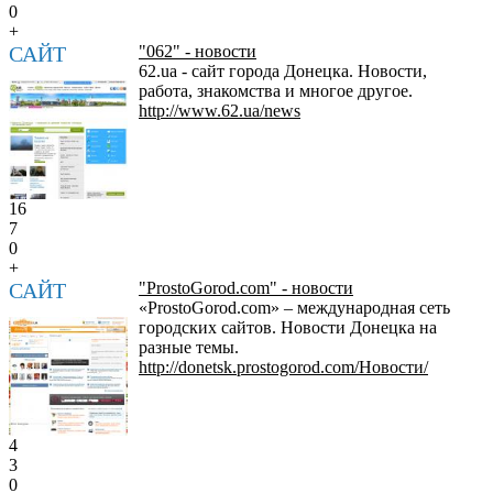
0
+
САЙТ
"062" - новости
62.ua - сайт города Донецка. Новости,
работа, знакомства и многое другое.
http://www.62.ua/news
16
7
0
+
САЙТ
"ProstoGorod.com" - новости
«ProstoGorod.com» – международная сеть
городских сайтов. Новости Донецка на
разные темы.
http://donetsk.prostogorod.com/Новости/
4
3
0