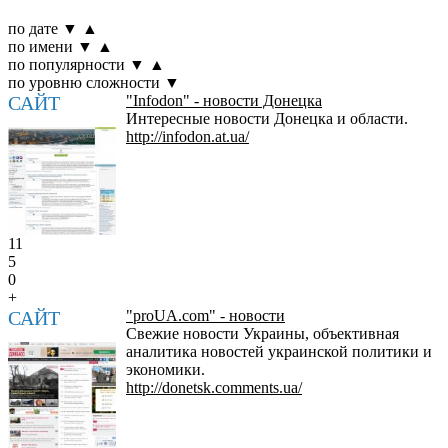
по дате
▼
▲
по имени
▼
▲
по популярности
▼
▲
по уровню сложности
▼
САЙТ
"Infodon" - новости Донецка
Интересные новости Донецка и области.
http://infodon.at.ua/
11
5
0
+
САЙТ
"proUA.com" - новости
Свежие новости Украины, объективная
аналитика новостей украинской политики и
экономики.
http://donetsk.comments.ua/