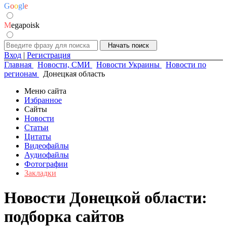
G
o
o
g
l
e
M
egapoisk
Вход
|
Регистрация
Главная
Новости, СМИ
Новости Украины
Новости по
регионам
Донецкая область
Меню сайта
Избранное
Сайты
Новости
Статьи
Цитаты
Видеофайлы
Аудиофайлы
Фотографии
Закладки
Новости Донецкой области:
подборка сайтов