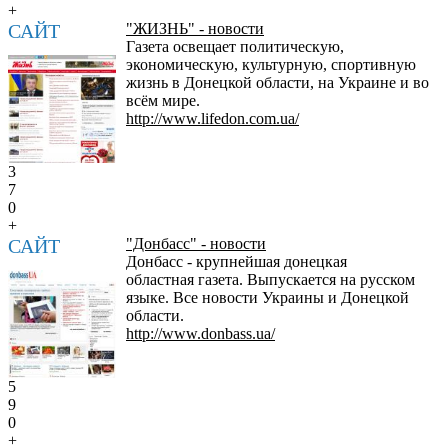
+
САЙТ
"ЖИЗНЬ" - новости
Газета освещает политическую,
экономическую, культурную, спортивную
жизнь в Донецкой области, на Украине и во
всём мире.
http://www.lifedon.com.ua/
3
7
0
+
САЙТ
"Донбасс" - новости
Донбасс - крупнейшая донецкая
областная газета. Выпускается на русском
языке. Все новости Украины и Донецкой
области.
http://www.donbass.ua/
5
9
0
+