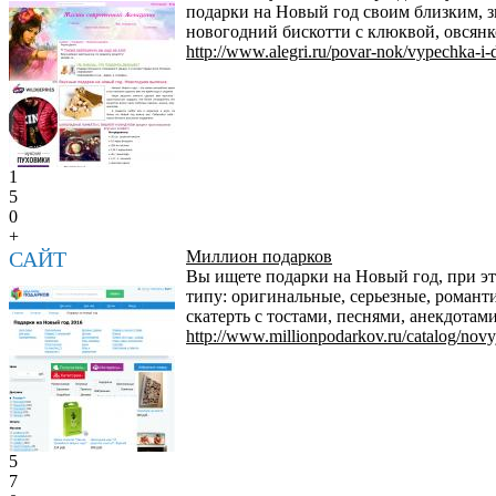
подарки на Новый год своим близким, 
новогодний бискотти с клюквой, овсянко
http://www.alegri.ru/povar-nok/vypechka-i-de
1
5
0
+
САЙТ
Миллион подарков
Вы ищете подарки на Новый год, при эт
типу: оригинальные, серьезные, романт
скатерть с тостами, песнями, анекдотам
http://www.millionpodarkov.ru/catalog/novy
5
7