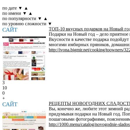
по дате
▼
▲
по имени
▼
▲
по популярности
▼
▲
по уровню сложности
▼
САЙТ
ТОП-10 вкусных подарков на Новый го
Подарки на Новый год – дело приятное 
Вкусности в качестве подарка подойдут
многими имбирных пряников, домашних к
http://ivona.bigmir.net/cooking/toowners/3
3
10
0
+
САЙТ
РЕЦЕПТЫ НОВОГОДНИХ СЛАДОСТ
Вы, конечно же, любите этот зимний ра
придумывая подарки на Новый год. Попр
пошаговыми фотографиями, пояснениями
http://1000.menu/catalog/novogodnie-sladosti