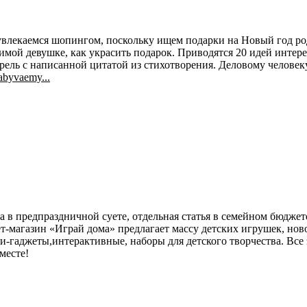
увлекаемся шопингом, поскольку ищем подарки на Новый год ро
бимой девушке, как украсить подарок. Приводятся 20 идей инте
ль с написанной цитатой из стихотворения. Деловому человеку, 
abyvaemy...
а в предпраздничной суете, отдельная статья в семейном бюдже
т-магазин «Играй дома» предлагает массу детских игрушек, но
-гаджеты,интерактивные, наборы для детского творчества. Все 
месте!