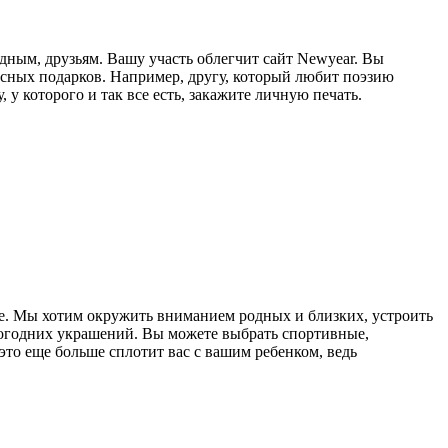
дным, друзьям. Вашу участь облегчит сайт Newyeаr. Вы
ресных подарков. Например, другу, который любит поэзию
у которого и так все есть, закажите личную печать.
те. Мы хотим окружить вниманием родных и близких, устроить
вогодних украшений. Вы можете выбрать спортивные,
это еще больше сплотит вас с вашим ребенком, ведь