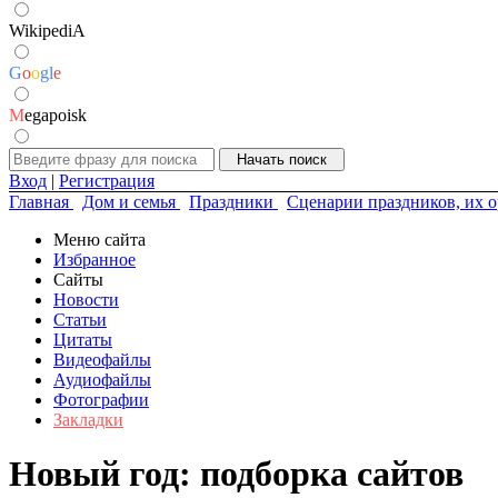
WikipediA
G
o
o
g
l
e
M
egapoisk
Вход
|
Регистрация
Главная
Дом и семья
Праздники
Сценарии праздников, их о
Меню сайта
Избранное
Сайты
Новости
Статьи
Цитаты
Видеофайлы
Аудиофайлы
Фотографии
Закладки
Новый год: подборка сайтов