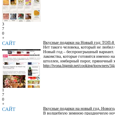
3
7
0
+
САЙТ
Вкусные подарки на Новый год: ТОП-8
Нет такого человека, который не любил
Новый год – беспроигрышный вариант. О
лакомства, которые готовятся именно 
штоллен, имбирный пирог, пряничный х
http://ivona.bigmir.net/cooking/toowners/34
1
7
0
+
САЙТ
Вкусные подарки на новый год. Нового
В волшебную зимнюю праздничную ночь 