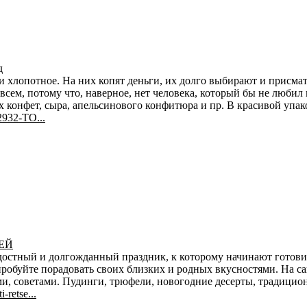
д
и хлопотное. На них копят деньги, их долго выбирают и присмат
 всем, потому что, наверное, нет человека, который бы не люби
онфет, сыра, апельсинового конфитюра и пр. В красивой упаков
22932-TO...
ЕЙ
достный и долгожданный праздник, к которому начинают готовить
обуйте порадовать своих близких и родных вкусностями. На са
, советами. Пудинги, трюфели, новогодние десерты, традицио
-retse...