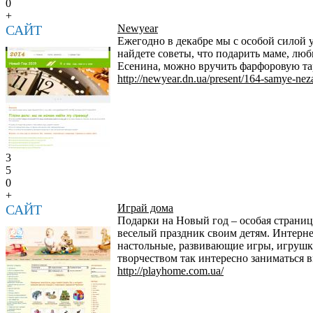
0
+
САЙТ
Newyeаr
Ежегодно в декабре мы с особой силой 
найдете советы, что подарить маме, лю
Есенина, можно вручить фарфоровую таре
http://newyear.dn.ua/present/164-samye-nez
3
5
0
+
САЙТ
Играй дома
Подарки на Новый год – особая страниц
веселый праздник своим детям. Интерне
настольные, развивающие игры, игрушки
творчеством так интересно заниматься в
http://playhome.com.ua/