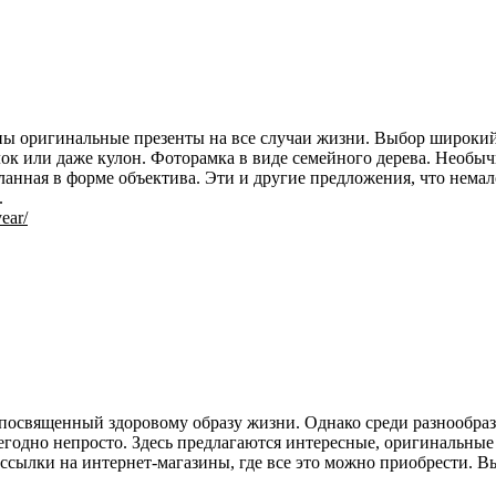
ены оригинальные презенты на все случаи жизни. Выбор широки
к или даже кулон. Фоторамка в виде семейного дерева. Необычны
еланная в форме объектива. Эти и другие предложения, что нема
.
ear/
 посвященный здоровому образу жизни. Однако среди разнообра
жегодно непросто. Здесь предлагаются интересные, оригинальны
е ссылки на интернет-магазины, где все это можно приобрести. В