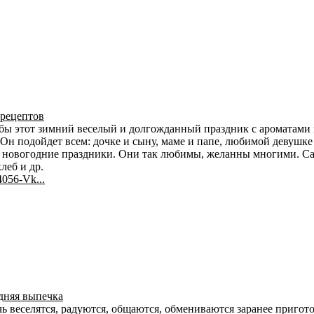
 рецептов
 бы этот зимний веселый и долгожданный праздник с ароматами 
н подойдет всем: дочке и сыну, маме и папе, любимой девушке 
на новогодние праздники. Они так любимы, желанны многими. Са
леб и др.
4056-Vk...
дняя выпечка
веселятся, радуются, общаются, обмениваются заранее пригот