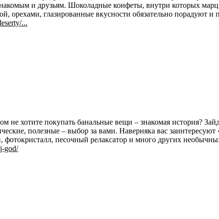
знакомым и друзьям. Шоколадные конфеты, внутри которых марц
й, орехами, глазированные вкусности обязательно порадуют и пр
serty/...
ом не хотите покупать банальные вещи – знакомая история? За
ические, полезные – выбор за вами. Наверняка вас заинтересую
и, фотокристалл, песочный релаксатор и много других необычных
j-god/