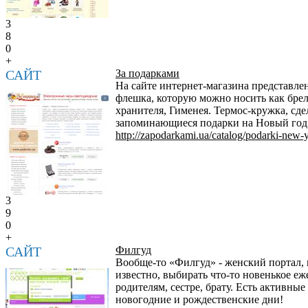
3
8
0
+
САЙТ
За подарками
На сайте интернет-магазина представл
флешка, которую можно носить как брело
хранителя, Гименея. Термос-кружка, сд
запоминающиеся подарки на Новый год
http://zapodarkami.ua/catalog/podarki-new-y
3
9
0
+
САЙТ
Филгуд
Вообще-то «Филгуд» - женский портал,
известно, выбирать что-то новенькое е
родителям, сестре, брату. Есть активны
новогодние и рождественские дни!