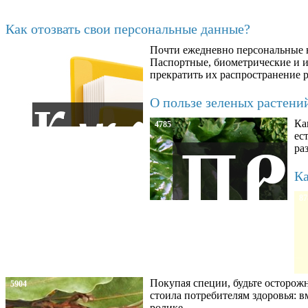
Последние добавленные материалы
Как отозвать свои персональные данные?
Почти ежедневно персональные н
6602
Паспортные, биометрические и ин
прекратить их распространение 
О пользе зеленых растени
Ка
4785
ес
ра
Ка
87
Покупая специи, будьте осторож
5904
стоила потребителям здоровья: 
ролике.