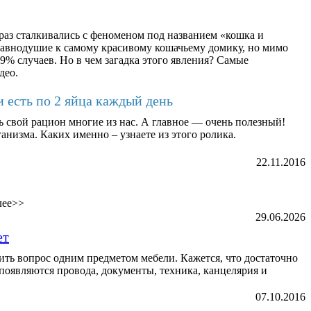
раз сталкивались с феноменом под названием «кошка и
равнодушие к самому красивому кошачьему домику, но мимо
9% случаев. Но в чем загадка этого явления? Самые
део.
и есть по 2 яйца каждый день
ь свой рацион многие из нас. А главное — очень полезный!
анизма. Каких именно – узнаете из этого ролика.
22.11.2016
лее>>
29.06.2026
ет
ь вопрос одним предметом мебели. Кажется, что достаточно
ь появляются провода, документы, техника, канцелярия и
07.10.2016