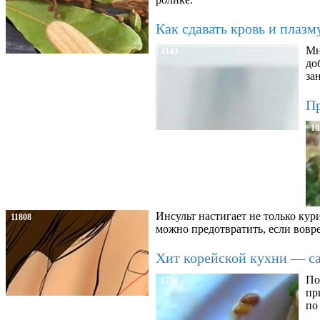
Как сдавать кровь и плаз
Мн
4143
до
за
Пр
10
Инсульт настигает не только кур
11808
можно предотвратить, если вовре
Хит корейской кухни — сал
По
6734
пр
по