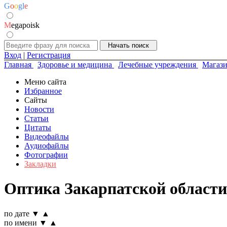
G
o
o
g
l
e
M
egapoisk
Вход
|
Регистрация
Главная
Здоровье и медицина
Лечебные учреждения
Магази
Меню сайта
Избранное
Сайты
Новости
Статьи
Цитаты
Видеофайлы
Аудиофайлы
Фотографии
Закладки
Оптика Закарпатской области
по дате
▼
▲
по имени
▼
▲