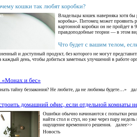
чему кошки так любят коробки?
Владельцы кошек наверняка хотя бы 
45
коробка». Питомец может проявить 
картонной коробки он не пройдет в 9
правдоподобные теории — в этом ви
Что будет с вашим телом, есл
ненный и доступный продукт, без которого не могут представит
а каждый день, чтобы добиться заметных улучшений в работе орг
а «Монах и бес»
нать тайну беззакония? Не любите, да не любимы будете…»
да
строить домашний офис, если отдельной комнаты н
Ошибки обычно начинаются с попытки решит
найти стол и стул, но уже через пару недел
ощущение временного решения.
далее>>
Новость