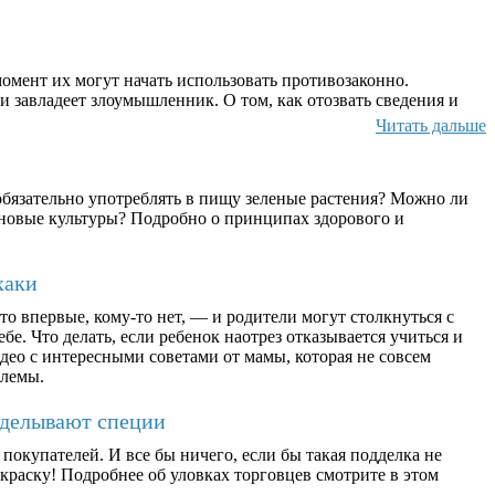
омент их могут начать использовать противозаконно.
и завладеет злоумышленник. О том, как отозвать сведения и
Читать дальше
бязательно употреблять в пищу зеленые растения? Можно ли
ерновые культуры? Подробно о принципах здорового и
хаки
о впервые, кому-то нет, — и родители могут столкнуться с
бе. Что делать, если ребенок наотрез отказывается учиться и
део с интересными советами от мамы, которая не совсем
блемы.
дделывают специи
окупателей. И все бы ничего, если бы такая подделка не
раску! Подробнее об уловках торговцев смотрите в этом