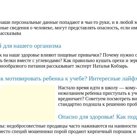
аши персональные данные попадают в чьи-то руки, и в любой м
ые сведения о человеке, могут представлять опасность, если им
рассказыва
й для нашего организма
к на наше здоровье влияют пищевые привычки? Почему нужно о
ть белки вместе с углеводами? Как правильно кушать орехи и з
знообразного питания рассказывает эксперт Наталья Кобзарь.
к мотивировать ребенка к учебе? Интересные лайф
Настало время идти в школу — кому-т
80
нежеланием ребенка приступать к уче
вредничает? Советуем посмотреть ви
стандартно подошла к решению про
Опасно для здоровья! Как по
ны: недобросовестные продавцы часто наживаются на наивности п
вместо специй мошенники порой продают кирпичный порошок и к