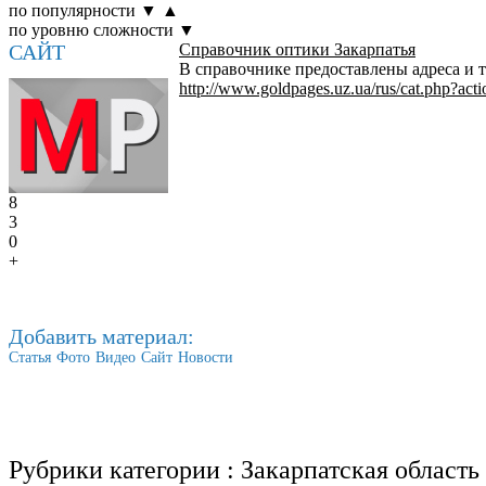
по популярности
▼
▲
по уровню сложности
▼
САЙТ
Справочник оптики Закарпатья
В справочнике предоставлены адреса и 
http://www.goldpages.uz.ua/rus/cat.php?acti
8
3
0
+
Добавить материал:
Статья
Фото
Видео
Сайт
Новости
Рубрики категории :
Закарпатская область