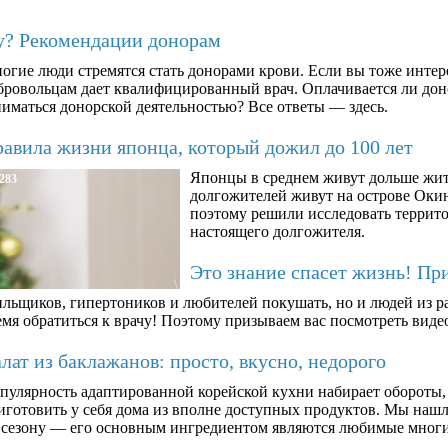
му? Рекомендации донорам
огие люди стремятся стать донорами крови. Если вы тоже интер
бровольцам дает квалифицированный врач. Оплачивается ли дон
ниматься донорской деятельностью? Все ответы — здесь.
авила жизни японца, который дожил до 100 лет
Японцы в среднем живут дольше жит
283
долгожителей живут на острове Окин
поэтому решили исследовать террито
настоящего долгожителя.
Это знание спасет жизнь! Пр
ильщиков, гипертоников и любителей покушать, но и людей из ра
мя обратиться к врачу! Поэтому призываем вас посмотреть видео
ат из баклажанов: просто, вкусно, недорого
пулярность адаптированной корейской кухни набирает обороты,
иготовить у себя дома из вполне доступных продуктов. Мы нашли
 сезону — его основным ингредиентом являются любимые мног