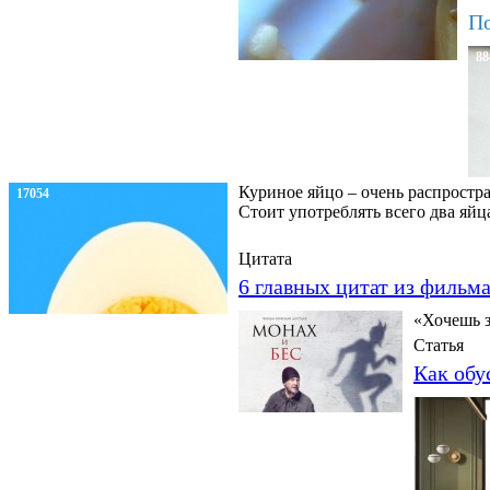
По
88
Куриное яйцо – очень распростра
17054
Стоит употреблять всего два яйц
Цитата
6 главных цитат из фильм
«Хочешь з
Статья
Как обу