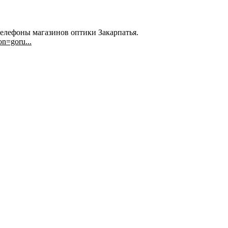
телефоны магазинов оптики Закарпатья.
on=goru...