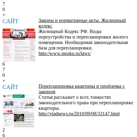
7
0
+
САЙТ
Законы и нормативные акты. Жилищный
кодекс
Жилищный Кодекс РФ. Виды
переустройства и перепланировки жилого
помещения. Необходимая законодательная
база для перепланировки.
http://www.mosku.ru/laws/
6
7
0
+
САЙТ
Перепланировка квартиры и проблемы с
законом
Статья расскажет о всех тонкостях
законодательного права при перепланировке
квартиры.
http://vladnews.ru/2010/09/08/33147.html
2
6