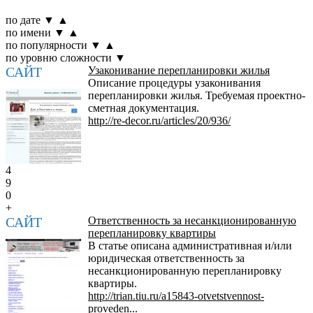
по дате
▼
▲
по имени
▼
▲
по популярности
▼
▲
по уровню сложности
▼
САЙТ
Узаконивание перепланировки жилья
Описание процедуры узаконивания
перепланировки жилья. Требуемая проектно-
сметная документация.
http://re-decor.ru/articles/20/936/
4
9
0
+
САЙТ
Ответственность за несанкционированную
перепланировку квартиры
В статье описана административная и/или
юридическая ответственность за
несанкционированную перепланировку
квартиры.
http://trian.tiu.ru/a15843-otvetstvennost-
proveden...