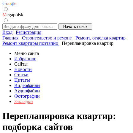
G
o
o
g
l
e
M
egapoisk
Вход
|
Регистрация
Главная
Строительство и ремонт
Ремонт, отделка квартир
Ремонт квартиры поэтапно
Перепланировка квартир
Меню сайта
Избранное
Сайты
Новости
Статьи
Цитаты
Видеофайлы
Аудиофайлы
Фотографии
Закладки
Перепланировка квартир:
подборка сайтов