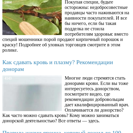
Покупая специи, будьте
5904
осторожны: недобросовестные
продавцы часто наживаются на
наивности покупателей. И все
бы ничего, если бы такая
подделка не стоила
потребителям здоровья: вместо
специй мошенники порой продают кирпичный порошок и
краску! Подробнее об уловках торговцев смотрите в этом
ролике.
Как сдавать кровь и плазму? Рекомендации
донорам
Многие люди стремятся стать
4143
донорами крови. Если вы тоже
интересуетесь донорством,
посмотрите видео, где
рекомендации добровольцам
дает квалифицированный врач.
Оплачивается ли донорство?
Как часто можно сдавать кровь? Кому можно заниматься
донорской деятельностью? Все ответы — здесь.
Правила жизни японца, который дожил до 100