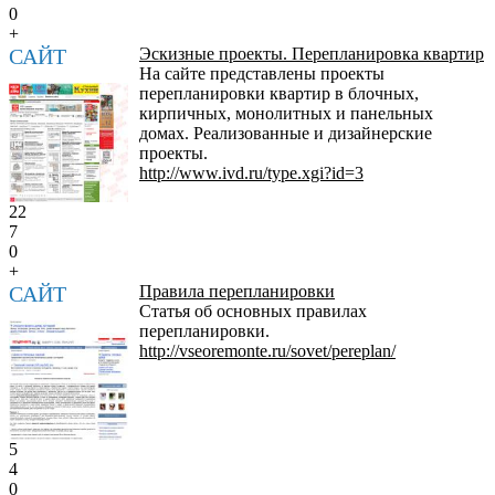
0
+
САЙТ
Эскизные проекты. Перепланировка квартир
На сайте представлены проекты
перепланировки квартир в блочных,
кирпичных, монолитных и панельных
домах. Реализованные и дизайнерские
проекты.
http://www.ivd.ru/type.xgi?id=3
22
7
0
+
САЙТ
Правила перепланировки
Статья об основных правилах
перепланировки.
http://vseoremonte.ru/sovet/pereplan/
5
4
0