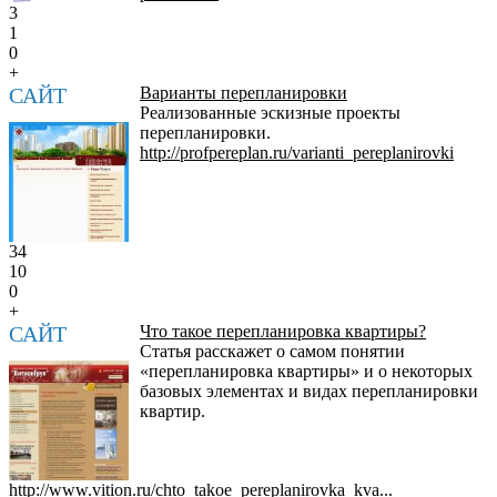
3
1
0
+
САЙТ
Варианты перепланировки
Реализованные эскизные проекты
перепланировки.
http://profpereplan.ru/varianti_pereplanirovki
34
10
0
+
САЙТ
Что такое перепланировка квартиры?
Статья расскажет о самом понятии
«перепланировка квартиры» и о некоторых
базовых элементах и видах перепланировки
квартир.
http://www.vition.ru/chto_takoe_pereplanirovka_kva...