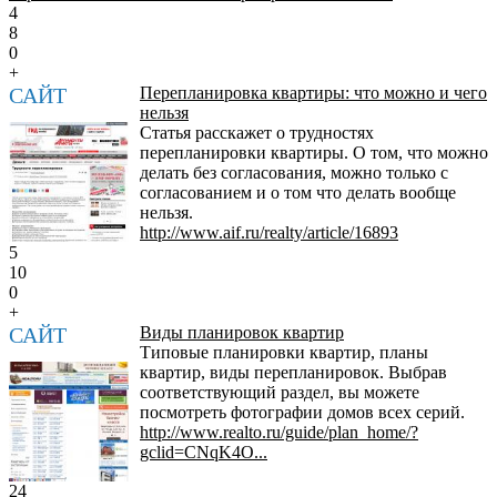
4
8
0
+
САЙТ
Перепланировка квартиры: что можно и чего
нельзя
Статья расскажет о трудностях
перепланировки квартиры. О том, что можно
делать без согласования, можно только с
согласованием и о том что делать вообще
нельзя.
http://www.aif.ru/realty/article/16893
5
10
0
+
САЙТ
Виды планировок квартир
Типовые планировки квартир, планы
квартир, виды перепланировок. Выбрав
соответствующий раздел, вы можете
посмотреть фотографии домов всех серий.
http://www.realto.ru/guide/plan_home/?
gclid=CNqK4O...
24