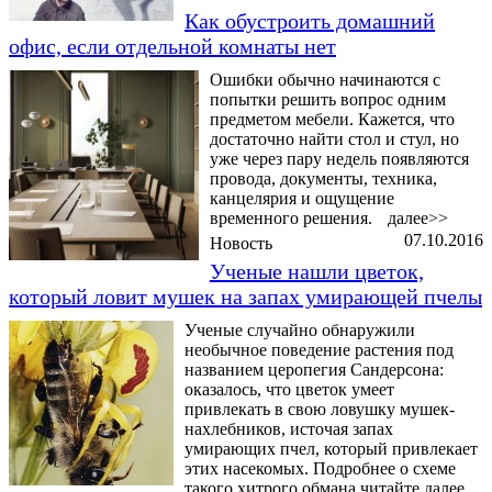
Как обустроить домашний
офис, если отдельной комнаты нет
Ошибки обычно начинаются с
попытки решить вопрос одним
предметом мебели. Кажется, что
достаточно найти стол и стул, но
уже через пару недель появляются
провода, документы, техника,
канцелярия и ощущение
временного решения.
далее>>
07.10.2016
Новость
Ученые нашли цветок,
который ловит мушек на запах умирающей пчелы
Ученые случайно обнаружили
необычное поведение растения под
названием церопегия Сандерсона:
оказалось, что цветок умеет
привлекать в свою ловушку мушек-
нахлебников, источая запах
умирающих пчел, который привлекает
этих насекомых. Подробнее о схеме
такого хитрого обмана читайте далее.