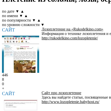
по дате
▼
▲
по имени
▼
▲
по популярности
▼
▲
по уровню сложности
▼
САЙТ
Лозоплетение на «Rukodelkino.com»
Информация о технике лозоплетения и е
http://rukodelkino.com/lozopletenie/
446
8
0
+
САЙТ
Сайт про лозоплетение
Здесь вы найдете статьи, посвященные в
http://www.lozopletenie.babyhost.ru/