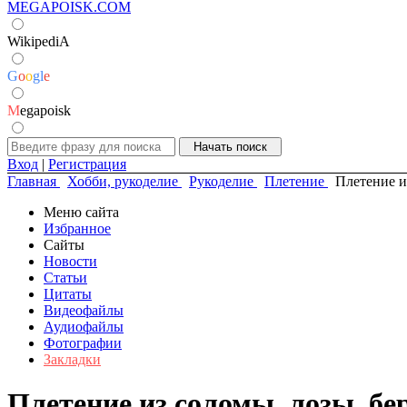
MEGAPOISK.COM
WikipediA
G
o
o
g
l
e
M
egapoisk
Вход
|
Регистрация
Главная
Хобби, рукоделие
Рукоделие
Плетение
Плетение и
Меню сайта
Избранное
Сайты
Новости
Статьи
Цитаты
Видеофайлы
Аудиофайлы
Фотографии
Закладки
Плетение из соломы, лозы, бе