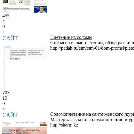
455
4
0
+
САЙТ
Плетение из соломы
Статья о соломоплетении, обзор различн
http://patlah.ru/etm/etm-01/dom-promsl/pleten
703
10
0
+
САЙТ
Соломоплетение на сайте женского жу
Мастер-классы по соломоплетению и у
http://sharm.kz