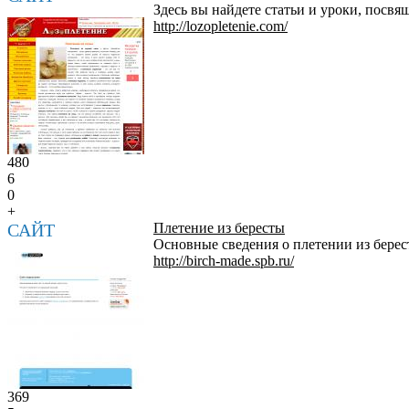
Здесь вы найдете статьи и уроки, посвя
http://lozopletenie.com/
480
6
0
+
САЙТ
Плетение из бересты
Основные сведения о плетении из берес
http://birch-made.spb.ru/
369