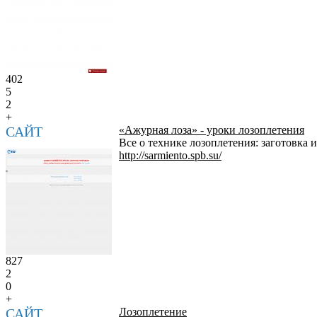
402
5
2
+
САЙТ
«Ажурная лоза» - уроки лозоплетения
Все о технике лозоплетения: заготовка 
http://sarmiento.spb.su/
827
2
0
+
САЙТ
Лозоплетение