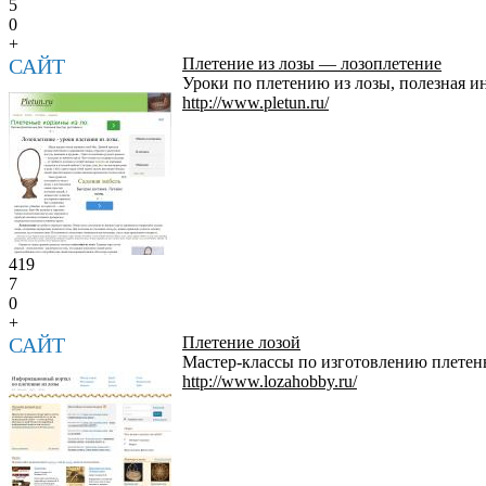
5
0
+
САЙТ
Плетение из лозы — лозоплетение
Уроки по плетению из лозы, полезная 
http://www.pletun.ru/
419
7
0
+
САЙТ
Плетение лозой
Мастер-классы по изготовлению плетены
http://www.lozahobby.ru/