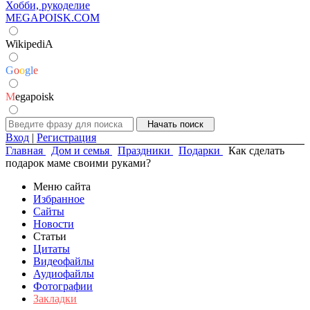
Хобби, рукоделие
MEGAPOISK.COM
WikipediA
G
o
o
g
l
e
M
egapoisk
Вход
|
Регистрация
Главная
Дом и семья
Праздники
Подарки
Как сделать
подарок маме своими руками?
Меню сайта
Избранное
Сайты
Новости
Статьи
Цитаты
Видеофайлы
Аудиофайлы
Фотографии
Закладки