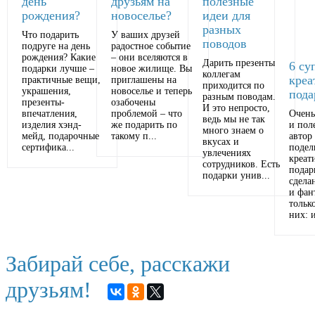
день
друзьям на
полезные
рождения?
новоселье?
идеи для
разных
Что подарить
У ваших друзей
поводов
подруге на день
радостное событие
рождения? Какие
– они вселяются в
Дарить презенты
6 су
подарки лучше –
новое жилище. Вы
коллегам
креа
практичные вещи,
приглашены на
приходится по
украшения,
новоселье и теперь
пода
разным поводам.
презенты-
озабочены
И это непросто,
впечатления,
проблемой – что
Очень
ведь мы не так
изделия хэнд-
же подарить по
и пол
много знаем о
мейд, подарочные
такому п...
автор
вкусах и
сертифика...
подел
увлечениях
креат
сотрудников. Есть
подар
подарки унив...
сдела
и фан
тольк
них: и
Забирай себе, расскажи
друзьям!