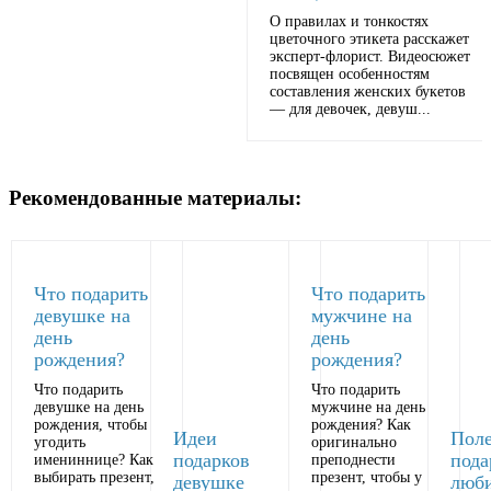
О правилах и тонкостях
цветочного этикета расскажет
эксперт-флорист. Видеосюжет
посвящен особенностям
составления женских букетов
— для девочек, девуш...
Рекомендованные материалы:
Что подарить
Что подарить
девушке на
мужчине на
день
день
рождения?
рождения?
Что подарить
Что подарить
девушке на день
мужчине на день
рождения, чтобы
рождения? Как
Идеи
Пол
угодить
оригинально
подарков
пода
имениннице? Как
преподнести
выбирать презент,
презент, чтобы у
девушке
люб