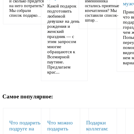
и сколько придется
именинника
муж
на него потратить?
Какой подарок
остались приятные
Мы собрали
впечатления? Мы
подготовить
Приня
список подарко...
составили список-
любимой
что 
шпар...
девушке на день
пода
рождения и
гораз
женский
чем 
праздник — с
Попы
этим запросом
переу
многие
помо
обращаются к
виде
Всемирной
нем 
паутине.
вариа
Предлагаем
крас...
Самое популярное:
Что подарить
Что можно
Подарки
подруге на
подарить
коллегам: