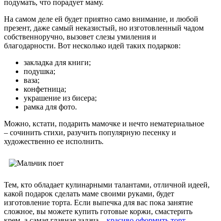
подумать, что порадует маму.
На самом деле ей будет приятно само внимание, и любой
презент, даже самый неказистый, но изготовленный чадом
собственноручно, вызовет слезы умиления и
благодарности. Вот несколько идей таких подарков:
закладка для книги;
подушка;
ваза;
конфетница;
украшение из бисера;
рамка для фото.
Можно, кстати, подарить мамочке и нечто нематериальное
– сочинить стихи, разучить популярную песенку и
художественно ее исполнить.
Тем, кто обладает кулинарными талантами, отличной идеей,
какой подарок сделать маме своими руками, будет
изготовление торта. Если выпечка для вас пока занятие
сложное, вы можете купить готовые коржи, смастерить
крем, а самая главная задача –
красиво оформить торт
.