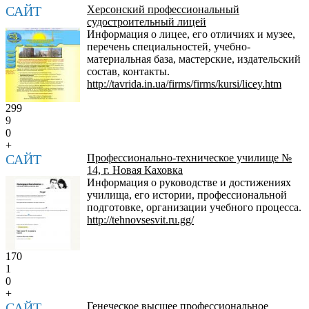
САЙТ
Херсонский профессиональный
судостроительный лицей
Информация о лицее, его отличиях и музее,
перечень специальностей, учебно-
материальная база, мастерские, издательский
состав, контакты.
http://tavrida.in.ua/firms/firms/kursi/licey.htm
299
9
0
+
САЙТ
Профессионально-техническое училище №
14, г. Новая Каховка
Информация о руководстве и достижениях
училища, его истории, профессиональной
подготовке, организации учебного процесса.
http://tehnovsesvit.ru.gg/
170
1
0
+
САЙТ
Генеческое высшее профессиональное