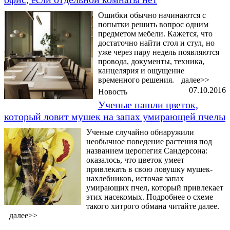
Ошибки обычно начинаются с
попытки решить вопрос одним
предметом мебели. Кажется, что
достаточно найти стол и стул, но
уже через пару недель появляются
провода, документы, техника,
канцелярия и ощущение
временного решения.
далее>>
07.10.2016
Новость
Ученые нашли цветок,
который ловит мушек на запах умирающей пчелы
Ученые случайно обнаружили
необычное поведение растения под
названием церопегия Сандерсона:
оказалось, что цветок умеет
привлекать в свою ловушку мушек-
нахлебников, источая запах
умирающих пчел, который привлекает
этих насекомых. Подробнее о схеме
такого хитрого обмана читайте далее.
далее>>