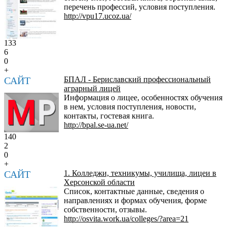
перечень профессий, условия поступления.
http://vpu17.ucoz.ua/
133
6
0
+
САЙТ
БПАЛ - Бериславский профессиональный
аграрный лицей
Информация о лицее, особенностях обучения
в нем, условия поступления, новости,
контакты, гостевая книга.
http://bpal.se-ua.net/
140
2
0
+
САЙТ
1. Колледжи, техникумы, училища, лицеи в
Херсонской области
Список, контактные данные, сведения о
направлениях и формах обучения, форме
собственности, отзывы.
http://osvita.work.ua/colleges/?area=21