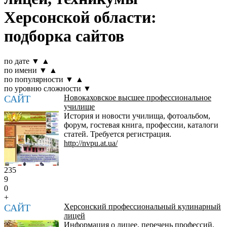
Херсонской области:
подборка сайтов
по дате
▼
▲
по имени
▼
▲
по популярности
▼
▲
по уровню сложности
▼
САЙТ
Новокаховское высшее профессиональное
училище
История и новости училища, фотоальбом,
форум, гостевая книга, профессии, каталоги
статей. Требуется регистрация.
http://nvpu.at.ua/
235
9
0
+
САЙТ
Херсонский профессиональный кулинарный
лицей
Информация о лицее, перечень профессий,