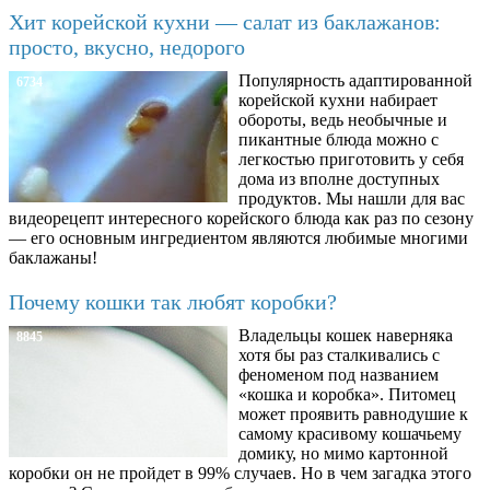
Хит корейской кухни — салат из баклажанов:
просто, вкусно, недорого
Популярность адаптированной
6734
корейской кухни набирает
обороты, ведь необычные и
пикантные блюда можно с
легкостью приготовить у себя
дома из вполне доступных
продуктов. Мы нашли для вас
видеорецепт интересного корейского блюда как раз по сезону
— его основным ингредиентом являются любимые многими
баклажаны!
Почему кошки так любят коробки?
Владельцы кошек наверняка
8845
хотя бы раз сталкивались с
феноменом под названием
«кошка и коробка». Питомец
может проявить равнодушие к
самому красивому кошачьему
домику, но мимо картонной
коробки он не пройдет в 99% случаев. Но в чем загадка этого