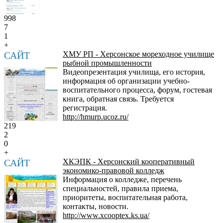
998
7
1
+
САЙТ
ХМУ РП - Херсонское мореходное училище
рыбной промышленности
Видеопрезентация училища, его история,
информация об организации учебно-
воспитательного процесса, форум, гостевая
книга, обратная связь. Требуется
регистрация.
http://hmurp.ucoz.ru/
219
2
0
+
САЙТ
ХКЭПК - Херсонский кооперативный
экономико-правовой колледж
Информация о колледже, перечень
специальностей, правила приема,
приоритеты, воспитательная работа,
контакты, новости.
http://www.xcooptex.ks.ua/