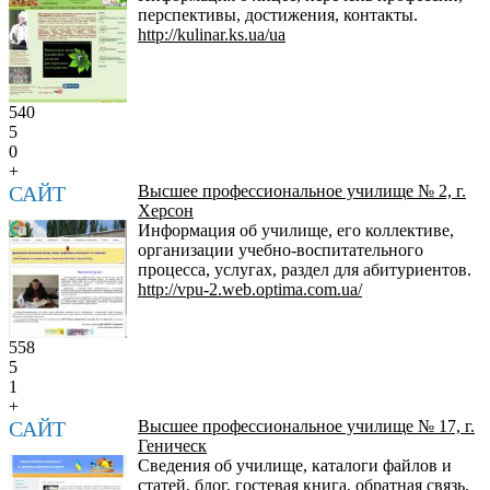
перспективы, достижения, контакты.
http://kulinar.ks.ua/ua
540
5
0
+
САЙТ
Высшее профессиональное училище № 2, г.
Херсон
Информация об училище, его коллективе,
организации учебно-воспитательного
процесса, услугах, раздел для абитуриентов.
http://vpu-2.web.optima.com.ua/
558
5
1
+
САЙТ
Высшее профессиональное училище № 17, г.
Геническ
Сведения об училище, каталоги файлов и
статей, блог, гостевая книга, обратная связь,