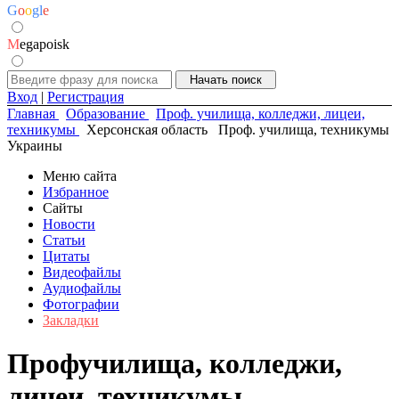
G
o
o
g
l
e
M
egapoisk
Вход
|
Регистрация
Главная
Образование
Проф. училища, колледжи, лицеи,
техникумы
Херсонская область
Проф. училища, техникумы
Украины
Меню сайта
Избранное
Сайты
Новости
Статьи
Цитаты
Видеофайлы
Аудиофайлы
Фотографии
Закладки
Профучилища, колледжи,
лицеи, техникумы