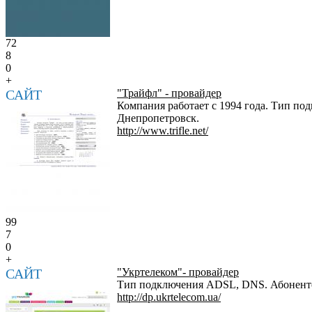
72
8
0
+
САЙТ
"Трайфл" - провайдер
Компания работает с 1994 года. Тип под
Днепропетровск.
http://www.trifle.net/
99
7
0
+
САЙТ
"Укртелеком"- провайдер
Тип подключения ADSL, DNS. Абонентска
http://dp.ukrtelecom.ua/