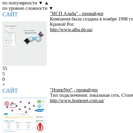
по популярности
▼
▲
по уровню сложности
▼
САЙТ
"ИСП Альба" - провайдер
Компания была создана в ноябре 1998 го
Кривой Рог.
http://www.alba.dp.ua/
55
5
0
+
САЙТ
"HomeNet" - провайдер
Тип подключения: локальная сеть. Стои
http://www.homenet.com.ua/