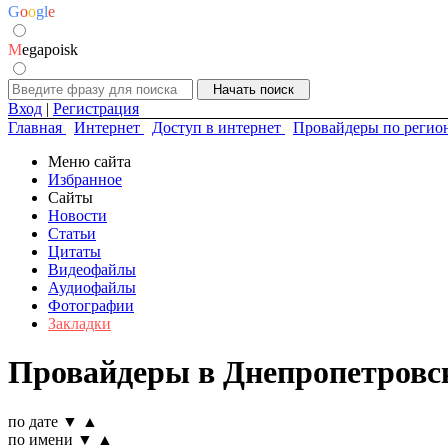
G
o
o
g
l
e
M
egapoisk
Вход
|
Регистрация
Главная
Интернет
Доступ в интернет
Провайдеры по регио
Меню сайта
Избранное
Сайты
Новости
Статьи
Цитаты
Видеофайлы
Аудиофайлы
Фотографии
Закладки
Провайдеры в Днепропетровск
по дате
▼
▲
по имени
▼
▲