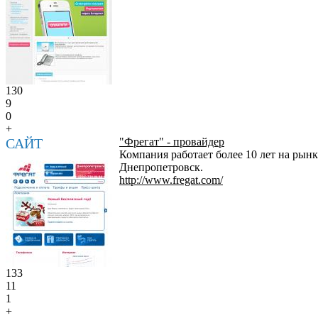
130
9
0
+
САЙТ
"Фрегат" - провайдер
Компания работает более 10 лет на рынк
Днепропетровск.
http://www.fregat.com/
133
11
1
+