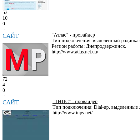
53
10
0
+
САЙТ
"Атлас" - провайдер
Тип подключения: выделенный радиокана
Регион работы: Днепродзержинск.
http://www.atlas.net.ua/
72
4
0
+
САЙТ
"ТНПС" - провайдер
Тип подключения: Dial-up, выделенные 
http://www.tnps.net/