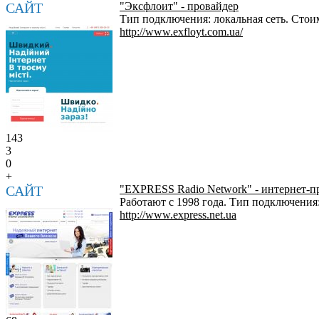
САЙТ
"Эксфлоит" - провайдер
Тип подключения: локальная сеть. Стои
http://www.exfloyt.com.ua/
143
3
0
+
САЙТ
"EXPRESS Radio Network" - интернет-п
Работают с 1998 года. Тип подключени
http://www.express.net.ua