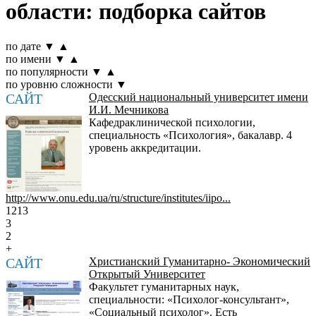
области: подборка сайтов
по дате
▼
▲
по имени
▼
▲
по популярности
▼
▲
по уровню сложности
▼
САЙТ
Одесский национальный университет имени
И.И. Мечникова
Кафедраклинической психологии,
специальность «Психология», бакалавр. 4
уровень аккредитации.
http://www.onu.edu.ua/ru/structure/institutes/iipo...
1213
3
2
+
САЙТ
Христианский Гуманитарно- Экономический
Открытый Университет
Факультет гуманитарных наук,
специальности: «Психолог-консультант»,
«Социальный психолог». Есть