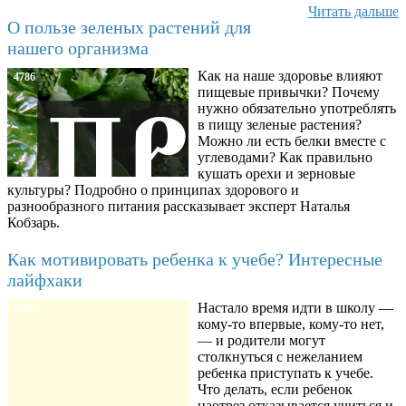
Читать дальше
О пользе зеленых растений для
нашего организма
Как на наше здоровье влияют
4786
пищевые привычки? Почему
нужно обязательно употреблять
в пищу зеленые растения?
Можно ли есть белки вместе с
углеводами? Как правильно
кушать орехи и зерновые
культуры? Подробно о принципах здорового и
разнообразного питания рассказывает эксперт Наталья
Кобзарь.
Как мотивировать ребенка к учебе? Интересные
лайфхаки
Настало время идти в школу —
8780
кому-то впервые, кому-то нет,
— и родители могут
столкнуться с нежеланием
ребенка приступать к учебе.
Что делать, если ребенок
наотрез отказывается учиться и