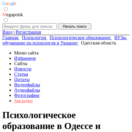
G
o
o
g
l
e
M
egapoisk
Вход
|
Регистрация
Главная
Психология
Психологическое образование
ВУЗы,
обучающие на психологов в Украине
Одесская область
Меню сайта
Избранное
Сайты
Новости
Статьи
Цитаты
Видеофайлы
Аудиофайлы
Фотографии
Закладки
Психологическое
образование в Одессе и