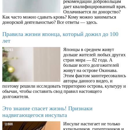
рекомендации добровольцам
дает квалифицированный врач.
Оплачивается ли донорство?
Как часто можно сдавать кровь? Кому можно заниматься
донорской деятельностью? Все ответы — здесь.
Правила жизни японца, который дожил до 100
лет
Японцы в среднем живут
10283
дольше жителей любых других
стран мира — 82 года. А
больше всего долгожителей
живут на острове Окинава.
Этим фактом заинтересовались
авторы данного видео, и
поэтому решили исследовать территорию острова, культуру и
обычаи, чтобы составить свод правил настоящего
долгожителя.
Это знание спасет жизнь! Признаки
надвигающегося инсульта
Инсульт настигает не только
11808
курильщиков, гипертоников и