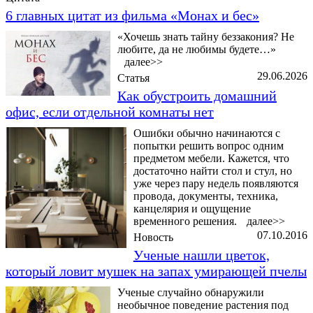
6 главных цитат из фильма «Монах и бес»
«Хочешь знать тайну беззакония? Не
любите, да не любимы будете…»
далее>>
29.06.2026
Статья
Как обустроить домашний
офис, если отдельной комнаты нет
Ошибки обычно начинаются с
попытки решить вопрос одним
предметом мебели. Кажется, что
достаточно найти стол и стул, но
уже через пару недель появляются
провода, документы, техника,
канцелярия и ощущение
временного решения.
далее>>
07.10.2016
Новость
Ученые нашли цветок,
который ловит мушек на запах умирающей пчелы
Ученые случайно обнаружили
необычное поведение растения под