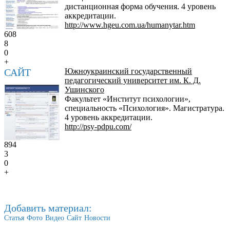
дистанционная форма обучения. 4 уровень
аккредитации.
http://www.hgeu.com.ua/humanytar.htm
608
8
0
+
САЙТ
Южноукраинский государственный
педагогический университет им. К. Д.
Ушинского
Факультет «Институт психологии»,
специальность «Психология». Магистратура.
4 уровень аккредитации.
http://psy-pdpu.com/
894
3
0
+
Добавить материал:
Статья
Фото
Видео
Сайт
Новости