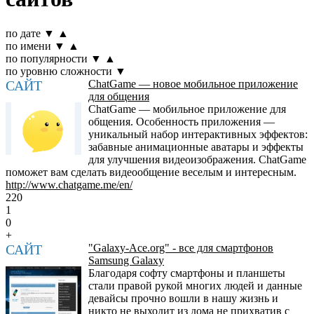
по дате
▼
▲
по имени
▼
▲
по популярности
▼
▲
по уровню сложности
▼
САЙТ
ChatGame — новое мобильное приложение
для общения
ChatGame — мобильное приложение для
общения. Особенность приложения —
уникальный набор интерактивных эффектов:
забавные анимационные аватары и эффекты
для улучшения видеоизображения. ChatGame
поможет вам сделать видеообщение веселым и интересным.
http://www.chatgame.me/en/
220
1
0
+
САЙТ
"Galaxy-Ace.org" - все для смартфонов
Samsung Galaxy
Благодаря софту смартфоны и планшеты
стали правой рукой многих людей и данные
девайсы прочно вошли в нашу жизнь и
никто не выходит из дома не прихватив с