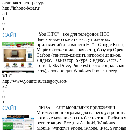
отличают этот ресурс.
http://iphone-best.ru/
33
1
0
+
САЙТ
"You HTC" - все для телефонов HTC
Здесь можно скачать массу полезных
приложений для вашего HTC: Google Keep,
Maptrix (гео-социальная сеть), браузер Opera,
Carbon (твиттер-клиент), игровой движок,
Яндекс.Навигатор, Skype, Яндекс.Касса, ?
Torrent, SkyDrive, Pinterest (фото-социальная
сеть), словари для Windows Phone, плеер
VLC.
http://www.youhtc.ru/category/soft/
22
2
0
+
САЙТ
"4PDA" - сайт мобильных приложений
Множество программ для вашего устройства,
которые можно скачать бесплатно. Требуется
регистрация. Все для Android, Windows
Mobile, Windows Phone, iPhone, iPad, Symbian.