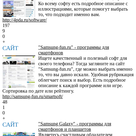
Ко всему софту есть подробное описание с
иллюстрациями, которые помогут выбрать
то, что подходит именно вам.
http://4pda.ru/software/
197
9
0
+
САЙТ
"Samsung-fun.ru" - программы для
смартфонов
Ищете качественный и полезный софт для
своего телефона? Тогда загляните на сайт
"Samsung-fun.ru", где можно выбрать именно
то, что вы давно искали. Удобная рубрикация
облегчает поиск и выбор. Есть подробное
описание к каждой программе или игре.
Сортировка по дате или рейтингу.
http://samsung-fun.ru/smartsoft/
48
1
0
+
САЙТ
"Samsung Galaxy" - программы для
смартфонов и планшетов
Являетесь счастливым обладателем