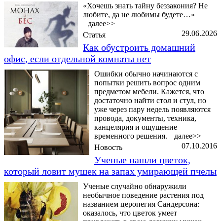
«Хочешь знать тайну беззакония? Не
любите, да не любимы будете…»
далее>>
29.06.2026
Статья
Как обустроить домашний
офис, если отдельной комнаты нет
Ошибки обычно начинаются с
попытки решить вопрос одним
предметом мебели. Кажется, что
достаточно найти стол и стул, но
уже через пару недель появляются
провода, документы, техника,
канцелярия и ощущение
временного решения.
далее>>
07.10.2016
Новость
Ученые нашли цветок,
который ловит мушек на запах умирающей пчелы
Ученые случайно обнаружили
необычное поведение растения под
названием церопегия Сандерсона:
оказалось, что цветок умеет