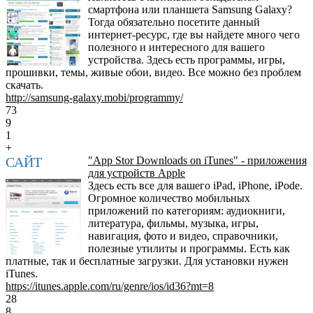
смартфона или планшета Samsung Galaxy?
Тогда обязательно посетите данный
интернет-ресурс, где вы найдете много чего
полезного и интересного для вашего
устройства. Здесь есть программы, игры,
прошивки, темы, живые обои, видео. Все можно без проблем
скачать.
http://samsung-galaxy.mobi/programmy/
73
9
1
+
САЙТ
"App Stor Downloads on iTunes" - приложения
для устройств Apple
Здесь есть все для вашего iPad, iPhone, iPode.
Огромное количество мобильных
приложений по категориям: аудиокниги,
литература, фильмы, музыка, игры,
навигация, фото и видео, справочники,
полезные утилиты и программы. Есть как
платные, так и бесплатные загрузки. Для установки нужен
iTunes.
https://itunes.apple.com/ru/genre/ios/id36?mt=8
28
8