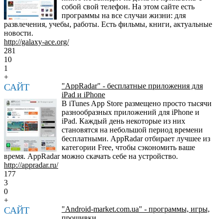
собой свой телефон. На этом сайте есть
программы на все случаи жизни: для
развлечения, учебы, работы. Есть фильмы, книги, актуальные
новости.
http://galaxy-ace.org/
281
10
1
+
САЙТ
"AppRadar" - бесплатные приложения для
iPad и iPhone
В iTunes App Store размещено просто тысячи
разнообразных приложений для iPhone и
iPad. Каждый день некоторые из них
становятся на небольшой период времени
бесплатными. AppRadar отбирает лучшее из
категории Free, чтобы сэкономить ваше
время. AppRadar можно скачать себе на устройство.
http://appradar.ru/
177
3
0
+
САЙТ
"Android-market.com.ua" - программы, игры,
прошивки