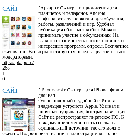
+
САЙТ
"Apkapp.ru" - игры и приложения для
планшетов и телефонов Android
Софт на все случаи жизни: для обучения,
работы, развлечений и игр. Удобная
рубрикация облегчает выбор. Можно
принимать участие в обсуждениях. На
главной странице есть список новинок и
интересных программ, опросы. Бесплатное
скачивание. Все игры тестируются перед загрузкой на сайт
модераторами.
http://apkapp.ru/
268
1
0
+
САЙТ
"iPhone-best.ru" - игры для iPhone, фильмы
для iPad
Очень полезный и удобный сайт для
владельцев устройств Apple. Удачная и
понятная рубрикация, быстрая навигация.
Сайт не распространяет пиратское ПО. К
каждому приложению есть ссылка на
официальный источник, где его можно
скачать. Подробное описание и иллюстрации выгодно