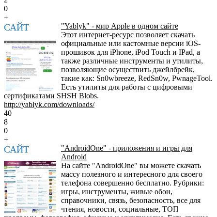
0
+
САЙТ
"Yablyk" - мир Apple в одном сайте
Этот интернет-ресурс позволяет скачать
официальные или кастомные версии iOS-
прошивок для iPhone, iPod Touch и IPad, а
также различные инструменты и утилиты,
позволяющие осуществить джейлбрейк,
такие как: Sn0wbreeze, RedSn0w, PwnageTool.
Есть утилиты для работы с цифровыми
сертификатами SHSH Blobs.
http://yablyk.com/downloads/
40
8
0
+
САЙТ
"AndroidOne" - приложения и игры для
Android
На сайте "AndroidOne" вы можете скачать
массу полезного и интересного для своего
телефона совершенно бесплатно. Рубрики:
игры, инструменты, живые обои,
справочники, связь, безопасность, все для
чтения, новости, социальные, ТОП