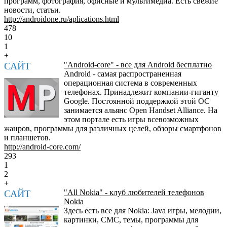
программ, фотография, офисные и мультимедиа. Есть свежие
новости, статьи.
http://androidone.ru/aplications.html
478
10
1
+
САЙТ
"Android-core" - все для Android бесплатно
Android - самая распространенная
операционная система в современных
телефонах. Принадлежит компании-гиганту
Google. Постоянной поддержкой этой ОС
занимается альянс Open Handset Alliance. На
этом портале есть игры всевозможных
жанров, программы для различных целей, обзоры смартфонов
и планшетов.
http://android-core.com/
293
1
2
+
САЙТ
"All Nokia" - клуб любителей телефонов
Nokia
Здесь есть все для Nokia: Java игры, мелодии,
картинки, СМС, темы, программы для