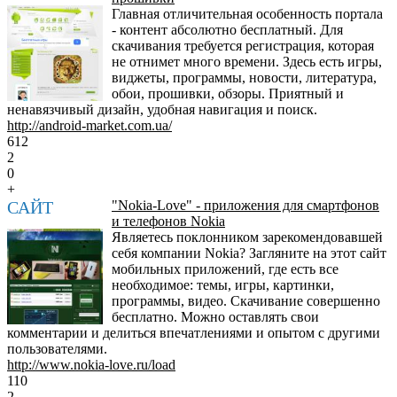
Главная отличительная особенность портала
- контент абсолютно бесплатный. Для
скачивания требуется регистрация, которая
не отнимет много времени. Здесь есть игры,
виджеты, программы, новости, литература,
обои, прошивки, обзоры. Приятный и
ненавязчивый дизайн, удобная навигация и поиск.
http://android-market.com.ua/
612
2
0
+
САЙТ
"Nokia-Love" - приложения для смартфонов
и телефонов Nokia
Являетесь поклонником зарекомендовавшей
себя компании Nokia? Загляните на этот сайт
мобильных приложений, где есть все
необходимое: темы, игры, картинки,
программы, видео. Скачивание совершенно
бесплатно. Можно оставлять свои
комментарии и делиться впечатлениями и опытом с другими
пользователями.
http://www.nokia-love.ru/load
110
2