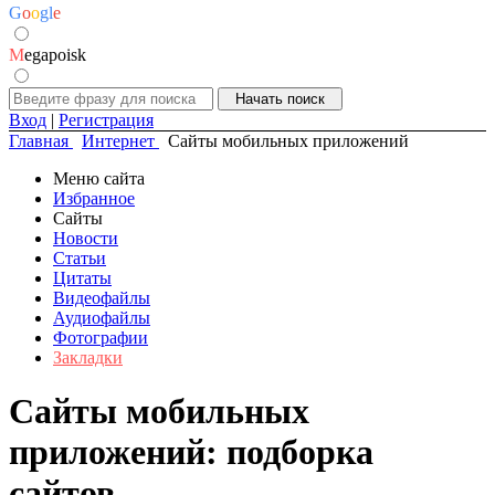
G
o
o
g
l
e
M
egapoisk
Вход
|
Регистрация
Главная
Интернет
Сайты мобильных приложений
Меню сайта
Избранное
Сайты
Новости
Статьи
Цитаты
Видеофайлы
Аудиофайлы
Фотографии
Закладки
Сайты мобильных
приложений: подборка
сайтов