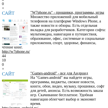
0
+
САЙТ
"W7phone.ru" - прошивки, программы, игры
Множество приложений для мобильный
телефонов на платформе Windows Phone, а
также новости и обзоры. Есть отдельная
вкладка для разработчиков. Категории софта:
мультимедиа, навигация и путешествия,
образование, офис, системные и социальные
приложения, спорт, здоровье, финансы,
чтение книг.
http://w7phone.ru/
44
10
0
+
САЙТ
"Games-android" - все для Андроид
На "Games-android" вы найдете игры,
программы, виджеты, свежие новости,
книги, обои, видео, музыку, прошивки, софт
для детей, анонсы. Есть возможность заказа
игр. Скачивание бесплатное. Удобная
навигация облегчает выбор и экономит
время.
http://games-android.ru/