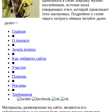
привлекать в свою ловушку мушек-
нахлебников, источая запах
умирающих пчел, который привлекает
этих насекомых. Подробнее о схеме
такого хитрого обмана читайте далее.
далее>>
Главная
■
О проекте
■
Задать вопрос
■
Как добавить сайты
■
Участие
■
Помощь
■
Реклама
■
Требования
Материалы, размещенные на сайте, являются его
собственностью и не могут быть использованы вторыми