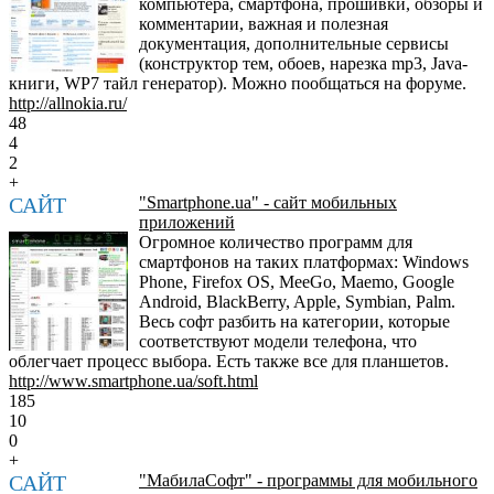
компьютера, смартфона, прошивки, обзоры и
комментарии, важная и полезная
документация, дополнительные сервисы
(конструктор тем, обоев, нарезка mp3, Java-
книги, WP7 тайл генератор). Можно пообщаться на форуме.
http://allnokia.ru/
48
4
2
+
САЙТ
"Smartphone.ua" - сайт мобильных
приложений
Огромное количество программ для
смартфонов на таких платформах: Windows
Phone, Firefox OS, MeeGo, Maemo, Google
Android, BlackBerry, Apple, Symbian, Palm.
Весь софт разбить на категории, которые
соответствуют модели телефона, что
облегчает процесс выбора. Есть также все для планшетов.
http://www.smartphone.ua/soft.html
185
10
0
+
САЙТ
"МабилаСофт" - программы для мобильного