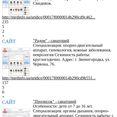
Свидивок.
http://medinfo.ua/uridice/00017f0000014b290cd9c462...
235
5
2
+
САЙТ
"Радон" - санаторий
Специализация: опорно-двигательный
аппарат, гинекология, кожные заболевания,
неврология Сезонность работы:
круглогодично. Адрес: г. Звенигородка, ул.
Червона, 76.
http://medinfo.ua/uridice/00017f0000014b290cd9b551...
157
5
0
+
САЙТ
"Пролисок" - санаторий
Особенности: дети от 7 до 16 лет.
Специализация: органы дыхания, опорно-
двигательный аппарат. Сезонность работы: с