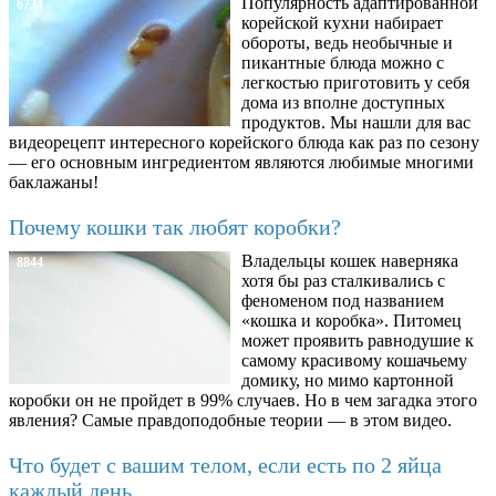
Популярность адаптированной
6734
корейской кухни набирает
обороты, ведь необычные и
пикантные блюда можно с
легкостью приготовить у себя
дома из вполне доступных
продуктов. Мы нашли для вас
видеорецепт интересного корейского блюда как раз по сезону
— его основным ингредиентом являются любимые многими
баклажаны!
Почему кошки так любят коробки?
Владельцы кошек наверняка
8844
хотя бы раз сталкивались с
феноменом под названием
«кошка и коробка». Питомец
может проявить равнодушие к
самому красивому кошачьему
домику, но мимо картонной
коробки он не пройдет в 99% случаев. Но в чем загадка этого
явления? Самые правдоподобные теории — в этом видео.
Что будет с вашим телом, если есть по 2 яйца
каждый день