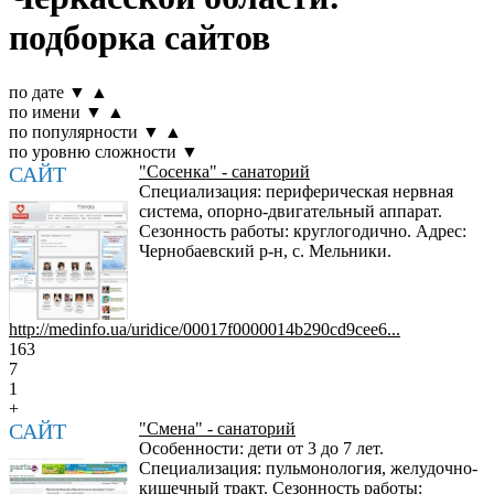
подборка сайтов
по дате
▼
▲
по имени
▼
▲
по популярности
▼
▲
по уровню сложности
▼
САЙТ
"Сосенка" - санаторий
Специализация: периферическая нервная
система, опорно-двигательный аппарат.
Сезонность работы: круглогодично. Адрес:
Чернобаевский р-н, с. Мельники.
http://medinfo.ua/uridice/00017f0000014b290cd9cee6...
163
7
1
+
САЙТ
"Смена" - санаторий
Особенности: дети от 3 до 7 лет.
Специализация: пульмонология, желудочно-
кишечный тракт. Сезонность работы: