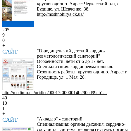
круглогодично. Адрес: Черкасский р-н, с.
Будище, ул. Шевченко, 38.
http://moshnohirya.ck.ua/
205
9
0
+
САЙТ
"Городищенский детский кардио-
ревматологический санаторий"
Особенности: дети от 6 до 17 лет.
Специализация: кардиоревматология.
Сезонность работы: круглогодично. Адрес: г.
Городище, ул. 1 Мая, 28.
http://medinfo.ua/uridice/00017f0000014b290cd99ab1...
40
10
1
+
САЙТ
"Аквадар" - санаторий
Специализация: органы дыхания, сердечно-
сосудистая система, нервная система, органы