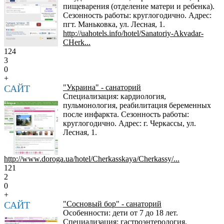
пищеварения (отделение матери и ребенка).
Сезонность работы: круглогодично. Адрес:
пгт. Маньковка, ул. Лесная, 1.
http://uahotels.info/hotel/Sanatoriy-Akvadar-
CHerk...
124
3
0
+
САЙТ
"Украина" - санаторий
Специализация: кардиология,
пульмонология, реабилитация беременных
после инфаркта. Сезонность работы:
круглогодично. Адрес: г. Черкассы, ул.
Лесная, 1.
http://www.doroga.ua/hotel/Cherkasskaya/Cherkassy/...
121
2
0
+
САЙТ
"Сосновый бор" - санаторий
Особенности: дети от 7 до 18 лет.
Специализация: гастроэнтерология,