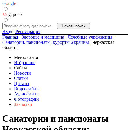
G
o
o
g
l
e
M
egapoisk
Вход
|
Регистрация
Главная
Здоровье и медицина
Лечебные учреждения
Санатории, пансионаты, курорты Украины
Черкасская
область
Меню сайта
Избранное
Сайты
Новости
Статьи
Цитаты
Видеофайлы
Аудиофайлы
Фотографии
Закладки
Санатории и пансионаты
Черкасской области: