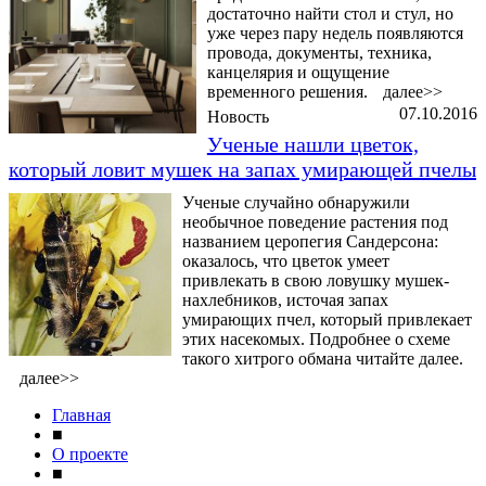
достаточно найти стол и стул, но
уже через пару недель появляются
провода, документы, техника,
канцелярия и ощущение
временного решения.
далее>>
07.10.2016
Новость
Ученые нашли цветок,
который ловит мушек на запах умирающей пчелы
Ученые случайно обнаружили
необычное поведение растения под
названием церопегия Сандерсона:
оказалось, что цветок умеет
привлекать в свою ловушку мушек-
нахлебников, источая запах
умирающих пчел, который привлекает
этих насекомых. Подробнее о схеме
такого хитрого обмана читайте далее.
далее>>
Главная
■
О проекте
■