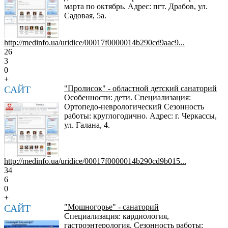
марта по октябрь. Адрес: пгт. Драбов, ул.
Садовая, 5а.
http://medinfo.ua/uridice/00017f0000014b290cd9aac9...
26
3
0
+
САЙТ
"Пролисок" - областной детский санаторий
Особенности: дети. Специализация:
Ортопедо-неврологический Сезонность
работы: круглогодично. Адрес: г. Черкассы,
ул. Галана, 4.
http://medinfo.ua/uridice/00017f0000014b290cd9b015...
34
6
0
+
САЙТ
"Мошногорье" - санаторий
Специализация: кардиология,
гастроэнтерология. Сезонность работы: