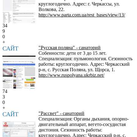
круглогодично. Адрес: г. Черкассы, ул.
Волкова, 22.
http://www.parta.com.ua/rest_bases/view/13/
34
9
0
+
САЙТ
"Русская поляна" - санаторий
Собенности: дети от 3 до 15 лет.
Специализация: пульмонология. Сезонность
работы: круглогодично. Адрес: Черкасский
р-н, с. Русская Поляна, ул. Щорса, 1.
http://www.ruspolyana.ukrbiz.net/
74
3
0
+
САЙТ
"Рассвет" - санаторий
Специализация: Органы дыхания, опорно-
двигательный аппарат, вегето-сосудистая
дистония. Сезонность работы:
круглогодично. Адрес: Черкасский р-н, с.