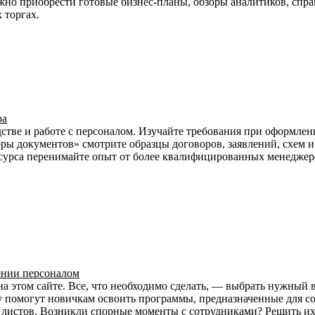
но приобрести готовые бизнес-планы, обзоры аналитиков, спра
 торгах.
ра
дстве и работе с персоналом. Изучайте требования при оформлен
ры документов» смотрите образцы договоров, заявлений, схем и
есурса перенимайте опыт от более квалифицированных менеджер
ении персоналом
а этом сайте. Все, что необходимо сделать, — выбрать нужный в
помогут новичкам освоить программы, предназначенные для сост
 листов. Возникли спорные моменты с сотрудниками? Решить их