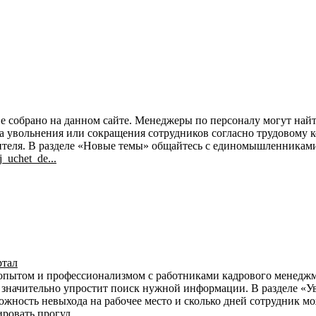
тве собрано на данном сайте. Менеджеры по персоналу могут н
ла увольнения или сокращения сотрудников согласно трудовому к
дителя. В разделе «Новые темы» общайтесь с единомышленникам
_uchet_de...
ртал
 опытом и профессионализмом с работниками кадрового менеджм
 значительно упростит поиск нужной информации. В разделе «У
ожность невыхода на рабочее место и сколько дней сотрудник мо
ровать прогул.