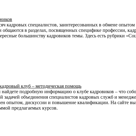
тников
сяч кадровых специалистов, заинтересованных в обмене опытом
и общаются в разделах, посвященных специфике профессии, кадр
ересные большинству кадровиков темы. Здесь есть рубрики «Со
кадровый клуб – методическая помощь
 найдете подробную информацию о клубе кадровиков – что собой 
ой задачей объединения специалистов кадровых служб и менедже
н опытом, дискуссии и повышение квалификации. На сайте вы м
аммой предлагаемых курсов.