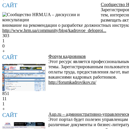
САЙТ
Сообщество H
Зарегистриров
тем, интересн
размещать акт
внимание на рекомендации о разработке должностных инструк
http://www.hrm.ua/community/blog/kadrovoe_deloproi...
303
1
0
+
САЙТ
Форум кадровиков
Этот ресурс является профессиональным
темы. Зарегистрированным пользовател
оплаты труда, предоставления льгот, в
вакансиями кадровых работников.
http://forumkadrovikov.ru/
851
11
1
+
САЙТ
Aup.ru – административно-управленчес
Этот портал будет полезен управленцам
различные документы и бизнес-литерату