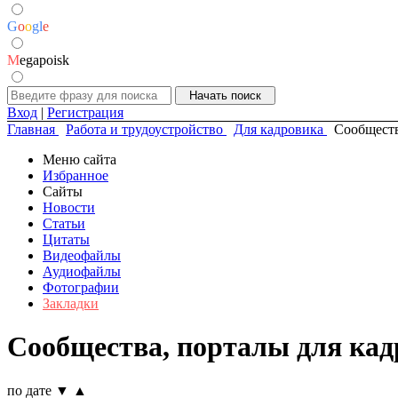
G
o
o
g
l
e
M
egapoisk
Вход
|
Регистрация
Главная
Работа и трудоустройство
Для кадровика
Сообществ
Меню сайта
Избранное
Сайты
Новости
Статьи
Цитаты
Видеофайлы
Аудиофайлы
Фотографии
Закладки
Сообщества, порталы для кад
по дате
▼
▲