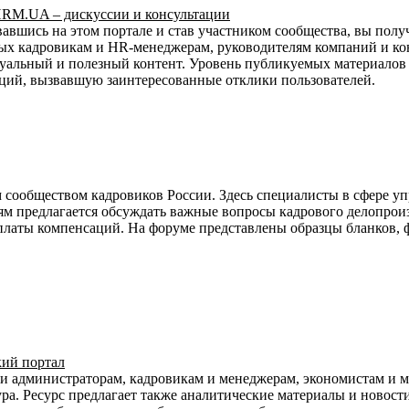
RM.UA – дискуссии и консультации
авшись на этом портале и став участником сообщества, вы пол
ых кадровикам и HR-менеджерам, руководителям компаний и кон
уальный и полезный контент. Уровень публикуемых материалов в
ций, вызвавшую заинтересованные отклики пользователей.
 сообществом кадровиков России. Здесь специалисты в сфере у
ям предлагается обсуждать важные вопросы кадрового делопроиз
ыплаты компенсаций. На форуме представлены образцы бланков, ф
кий портал
 и администраторам, кадровикам и менеджерам, экономистам и 
ра. Ресурс предлагает также аналитические материалы и новости