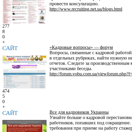
провести консультацию.
http://www.recruiting.net.ua/blogs.html
277
8
0
+
САЙТ
«Кадровые вопросы» — форум
Вопросы, связанные с кадровой работой
в отдельных рубриках, найти нужную ин
отчетов. Следите за производственным
участниками беседы.
http://forum.vobu.com.ua/viewforum.php?f
474
5
0
+
САЙТ
Все для кадровиков Украины
Узнайте больше о кадровой перестановк
работников, попавших под сокращение. 
требования при приеме на работу стаже