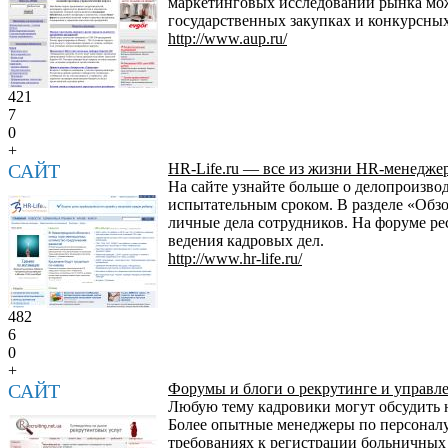
маркетинговых исследований рынка мож
государственных закупках и конкурсных
http://www.aup.ru/
421
7
0
+
САЙТ
HR-Life.ru — все из жизни HR-менедже
На сайте узнайте больше о делопроизво
испытательным сроком. В разделе «Обзо
личные дела сотрудников. На форуме р
ведения кадровых дел.
http://www.hr-life.ru/
482
6
0
+
САЙТ
Форумы и блоги о рекрутинге и управл
Любую тему кадровики могут обсудить н
Более опытные менеджеры по персоналу 
требованиях к регистрации больничных