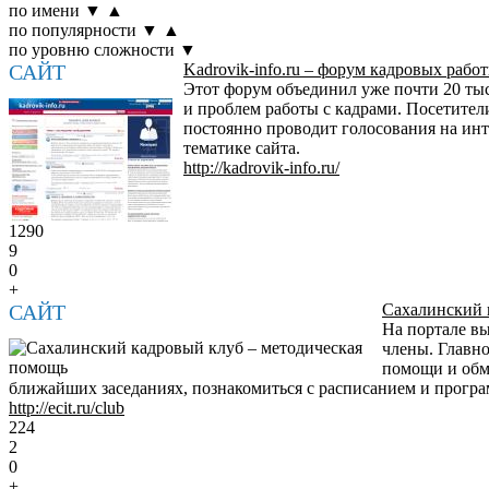
по имени
▼
▲
по популярности
▼
▲
по уровню сложности
▼
САЙТ
Kadrovik-info.ru – форум кадровых рабо
Этот форум объединил уже почти 20 ты
и проблем работы с кадрами. Посетител
постоянно проводит голосования на инт
тематике сайта.
http://kadrovik-info.ru/
1290
9
0
+
САЙТ
Сахалинский 
На портале вы
члены. Главн
помощи и обме
ближайших заседаниях, познакомиться с расписанием и прогр
http://ecit.ru/club
224
2
0
+