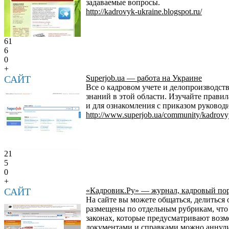
задаваемые вопросы.
http://kadrovyk-ukraine.blogspot.ru/
61
6
0
+
САЙТ
Superjob.ua — работа на Украине
Все о кадровом учете и делопроизводс
знаний в этой области. Изучайте прави
и для ознакомления с приказом руково
http://www.superjob.ua/community/kadrovyj
21
5
0
+
САЙТ
«Кадровик.Ру» — журнал, кадровый по
На сайте вы можете общаться, делиться
размещены по отдельным рубрикам, что
законах, которые предусматривают возм
документами и справками можно аннули