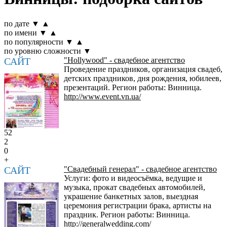
по дате
▼
▲
по имени
▼
▲
по популярности
▼
▲
по уровню сложности
▼
САЙТ
"Hollywood" - свадебное агентство
Проведение праздников, организация свадеб,
детских праздников, дня рождения, юбилеев,
презентаций. Регион работы: Винница.
http://www.event.vn.ua/
52
2
0
+
САЙТ
"Свадебный генерал" - свадебное агентство
Услуги: фото и видеосъёмка, ведущие и
музыка, прокат свадебных автомобилей,
украшение банкетных залов, выездная
церемония регистрации брака, артисты на
праздник. Регион работы: Винница.
http://generalwedding.com/