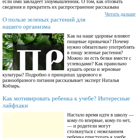
если ими завладеет злоумышленник. О том, как отозвать
сведения и прекратить их распространение рассказыва
Читать дальше
О пользе зеленых растений для
нашего организма
Как на наше здоровье влияют
4785
пищевые привычки? Почему
нужно обязательно употреблять
в пищу зеленые растения?
Можно ли есть белки вместе с
углеводами? Как правильно
кушать орехи и зерновые
культуры? Подробно о принципах здорового и
разнообразного питания рассказывает эксперт Наталья
Кобзарь.
Как мотивировать ребенка к учебе? Интересные
лайфхаки
Настало время идти в школу —
8780
кому-то впервые, кому-то нет,
— и родители могут
столкнуться с нежеланием
ребенка приступать к учебе.