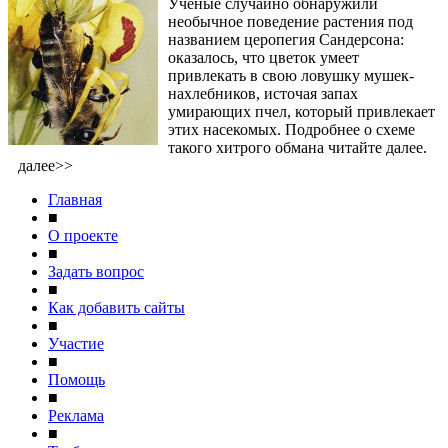
Ученые случайно обнаружили
необычное поведение растения под
названием церопегия Сандерсона:
оказалось, что цветок умеет
привлекать в свою ловушку мушек-
нахлебников, источая запах
умирающих пчел, который привлекает
этих насекомых. Подробнее о схеме
такого хитрого обмана читайте далее.
далее>>
Главная
■
О проекте
■
Задать вопрос
■
Как добавить сайты
■
Участие
■
Помощь
■
Реклама
■