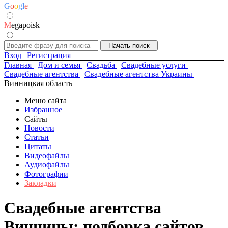
G
o
o
g
l
e
M
egapoisk
Вход
|
Регистрация
Главная
Дом и семья
Свадьба
Свадебные услуги
Свадебные агентства
Свадебные агентства Украины
Винницкая область
Меню сайта
Избранное
Сайты
Новости
Статьи
Цитаты
Видеофайлы
Аудиофайлы
Фотографии
Закладки
Свадебные агентства
Винницы: подборка сайтов