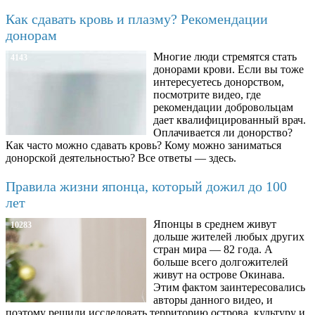
Как сдавать кровь и плазму? Рекомендации
донорам
Многие люди стремятся стать
4143
донорами крови. Если вы тоже
интересуетесь донорством,
посмотрите видео, где
рекомендации добровольцам
дает квалифицированный врач.
Оплачивается ли донорство?
Как часто можно сдавать кровь? Кому можно заниматься
донорской деятельностью? Все ответы — здесь.
Правила жизни японца, который дожил до 100
лет
Японцы в среднем живут
10283
дольше жителей любых других
стран мира — 82 года. А
больше всего долгожителей
живут на острове Окинава.
Этим фактом заинтересовались
авторы данного видео, и
поэтому решили исследовать территорию острова, культуру и