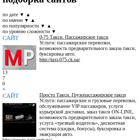
по дате
▼
▲
по имени
▼
▲
по популярности
▼
▲
по уровню сложности
▼
САЙТ
0-75 Такси. Пассажирское такси
Услуги: пассажирские перевозки,
возможность предварительного заказа такси,
буксировка авто.
http://taxi-075.ck.ua/
13
7
0
+
САЙТ
Просто Такси. Грузопассажирское такси
Услуги: пассажирские и грузовые перевозки,
обслуживание VIP пассажиров, услуги
курьерской доставки, заказ такси ON-LINE,
возможность предварительного заказа такси,
услуга «трезвый водитель», дисконтная
система (скидки, бонусы), буксировка и
эвакуация авто.
http://prosto-taxi.com.ua/