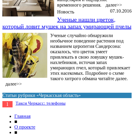
временного решения.
далее>>
07.10.2016
Новость
Ученые нашли цветок,
который ловит мушек на запах умирающей пчелы
Ученые случайно обнаружили
необычное поведение растения под
названием церопегия Сандерсона:
оказалось, что цветок умеет
привлекать в свою ловушку мушек-
нахлебников, источая запах
умирающих пчел, который привлекает
этих насекомых. Подробнее о схеме
такого хитрого обмана читайте далее.
далее>>
Статьи рубрики «Черкасская область»
Такси Черкасс: телефоны
1
Главная
■
О проекте
■