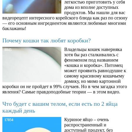
легкостью приготовить у себя
дома из вполне доступных
продуктов. Мы нашли для вас
видеорецепт интересного корейского блюда как раз по сезону
— его основным ингредиентом являются любимые многими
баклажаны!
Почему кошки так любят коробки?
Владельцы кошек наверняка
8845
хотя бы раз сталкивались с
феноменом под названием
«кошка и коробка». Питомец
может проявить равнодушие к
самому красивому кошачьему
домику, но мимо картонной
коробки он не пройдет в 99% случаев. Но в чем загадка этого
явления? Самые правдоподобные теории — в этом видео.
Что будет с вашим телом, если есть по 2 яйца
каждый день
Куриное яйцо – очень
17054
распространенный и
доступный продукт, без