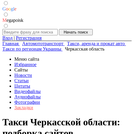
G
o
o
g
l
e
M
egapoisk
Вход
|
Регистрация
Главная
Автомототранспорт
Такси, аренда и прокат авто
Такси по регионам Украины
Черкасская область
Меню сайта
Избранное
Сайты
Новости
Статьи
Цитаты
Видеофайлы
Аудиофайлы
Фотографии
Закладки
Такси Черкасской области:
подборка сайтов