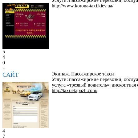
Услуги: пассажирские перевозки, обслуж
http://www.korona-taxi.kiev.ua/
5
4
0
+
САЙТ
Экипаж. Пассажирское такси
Услуги: пассажирские перевозки, обслуж
услуга «трезвый водитель», дисконтная 
http://taxi-ekipazh.com/
4
7