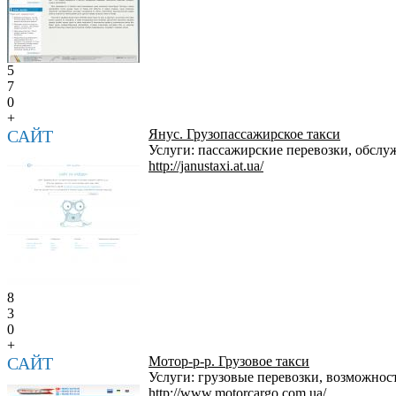
5
7
0
+
САЙТ
Янус. Грузопассажирское такси
Услуги: пассажирские перевозки, обслу
http://janustaxi.at.ua/
8
3
0
+
САЙТ
Мотор-р-р. Грузовое такси
Услуги: грузовые перевозки, возможност
http://www.motorcargo.com.ua/