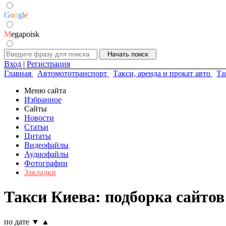
G
o
o
g
l
e
M
egapoisk
Вход
|
Регистрация
Главная
Автомототранспорт
Такси, аренда и прокат авто
Та
Меню сайта
Избранное
Сайты
Новости
Статьи
Цитаты
Видеофайлы
Аудиофайлы
Фотографии
Закладки
Такси Киева: подборка сайтов
по дате
▼
▲