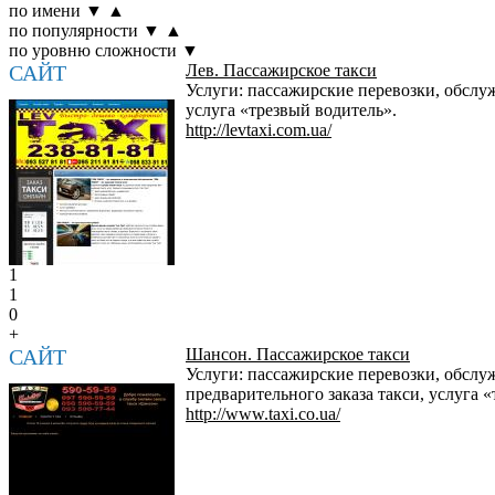
по имени
▼
▲
по популярности
▼
▲
по уровню сложности
▼
САЙТ
Лев. Пассажирское такси
Услуги: пассажирские перевозки, обслуж
услуга «трезвый водитель».
http://levtaxi.com.ua/
1
1
0
+
САЙТ
Шансон. Пассажирское такси
Услуги: пассажирские перевозки, обслу
предварительного заказа такси, услуга 
http://www.taxi.co.ua/