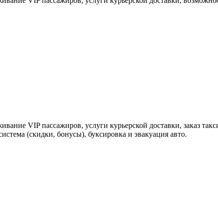
ивание VIP пассажиров, услуги курьерской доставки, возможност
ивание VIP пассажиров, услуги курьерской доставки, заказ так
система (скидки, бонусы), буксировка и эвакуация авто.