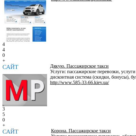
4
4
0
+
САЙТ
Дякую. Пассажирское такси
Услуги: пассажирские перевозки, услуги
дисконтная система (скидки, бонусы), бу
http://www.585-33-66.kiev.ua/
3
5
0
+
САЙТ
Корона. Пассажирское такси