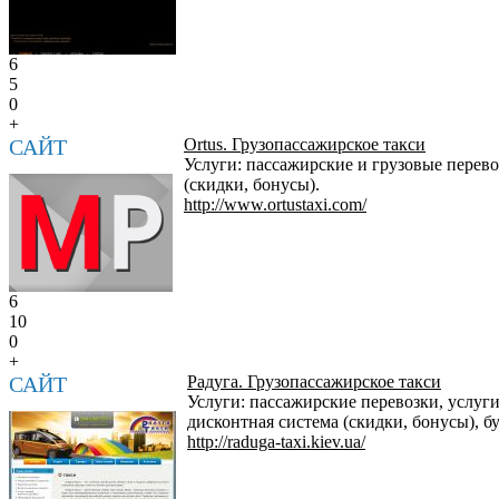
6
5
0
+
САЙТ
Ortus. Грузопассажирское такси
Услуги: пассажирские и грузовые перево
(скидки, бонусы).
http://www.ortustaxi.com/
6
10
0
+
САЙТ
Радуга. Грузопассажирское такси
Услуги: пассажирские перевозки, услуги
дисконтная система (скидки, бонусы), б
http://raduga-taxi.kiev.ua/