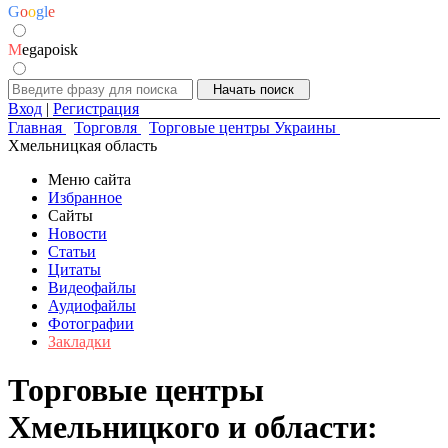
G
o
o
g
l
e
M
egapoisk
Вход
|
Регистрация
Главная
Торговля
Торговые центры Украины
Хмельницкая область
Меню сайта
Избранное
Сайты
Новости
Статьи
Цитаты
Видеофайлы
Аудиофайлы
Фотографии
Закладки
Торговые центры
Хмельницкого и области: