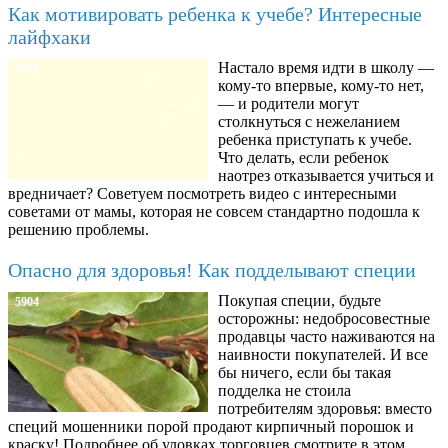
Как мотивировать ребенка к учебе? Интересные
лайфхаки
Настало время идти в школу —
8780
кому-то впервые, кому-то нет,
— и родители могут
столкнуться с нежеланием
ребенка приступать к учебе.
Что делать, если ребенок
наотрез отказывается учиться и
вредничает? Советуем посмотреть видео с интересными
советами от мамы, которая не совсем стандартно подошла к
решению проблемы.
Опасно для здоровья! Как подделывают специи
Покупая специи, будьте
5904
осторожны: недобросовестные
продавцы часто наживаются на
наивности покупателей. И все
бы ничего, если бы такая
подделка не стоила
потребителям здоровья: вместо
специй мошенники порой продают кирпичный порошок и
краску! Подробнее об уловках торговцев смотрите в этом