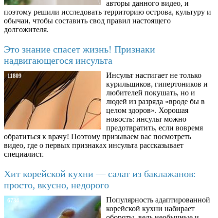
авторы данного видео, и
поэтому решили исследовать территорию острова, культуру и
обычаи, чтобы составить свод правил настоящего
долгожителя.
Это знание спасет жизнь! Признаки
надвигающегося инсульта
Инсульт настигает не только
11809
курильщиков, гипертоников и
любителей покушать, но и
людей из разряда «вроде бы в
целом здоров». Хорошая
новость: инсульт можно
предотвратить, если вовремя
обратиться к врачу! Поэтому призываем вас посмотреть
видео, где о первых признаках инсульта рассказывает
специалист.
Хит корейской кухни — салат из баклажанов:
просто, вкусно, недорого
Популярность адаптированной
6734
корейской кухни набирает
обороты, ведь необычные и