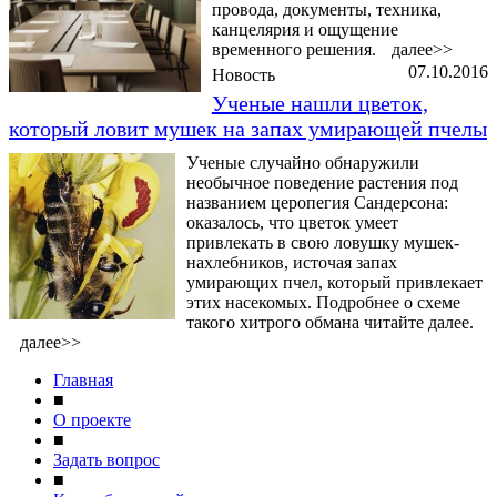
провода, документы, техника,
канцелярия и ощущение
временного решения.
далее>>
07.10.2016
Новость
Ученые нашли цветок,
который ловит мушек на запах умирающей пчелы
Ученые случайно обнаружили
необычное поведение растения под
названием церопегия Сандерсона:
оказалось, что цветок умеет
привлекать в свою ловушку мушек-
нахлебников, источая запах
умирающих пчел, который привлекает
этих насекомых. Подробнее о схеме
такого хитрого обмана читайте далее.
далее>>
Главная
■
О проекте
■
Задать вопрос
■