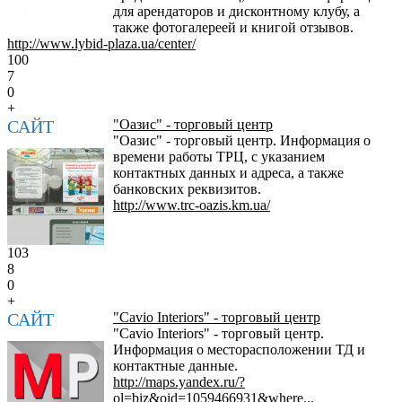
для арендаторов и дисконтному клубу, а
также фотогалереей и книгой отзывов.
http://www.lybid-plaza.ua/center/
100
7
0
+
САЙТ
"Оазис" - торговый центр
"Оазис" - торговый центр. Информация о
времени работы ТРЦ, с указанием
контактных данных и адреса, а также
банковских реквизитов.
http://www.trc-oazis.km.ua/
103
8
0
+
САЙТ
"Cavio Interiors" - торговый центр
"Cavio Interiors" - торговый центр.
Информация о месторасположении ТД и
контактные данные.
http://maps.yandex.ru/?
ol=biz&oid=1059466931&where...