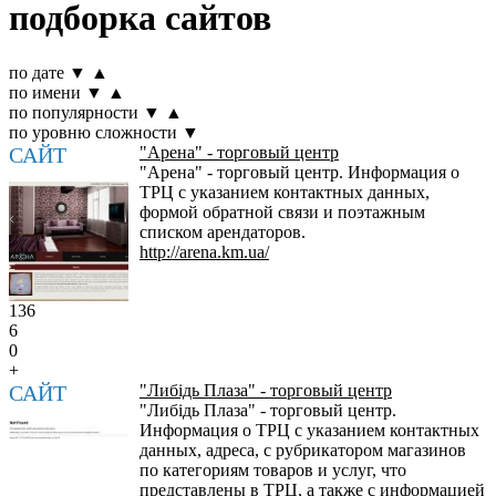
подборка сайтов
по дате
▼
▲
по имени
▼
▲
по популярности
▼
▲
по уровню сложности
▼
САЙТ
"Арена" - торговый центр
"Арена" - торговый центр. Информация о
ТРЦ с указанием контактных данных,
формой обратной связи и поэтажным
списком арендаторов.
http://arena.km.ua/
136
6
0
+
САЙТ
"Либідь Плаза" - торговый центр
"Либідь Плаза" - торговый центр.
Информация о ТРЦ с указанием контактных
данных, адреса, с рубрикатором магазинов
по категориям товаров и услуг, что
представлены в ТРЦ, а также с информацией