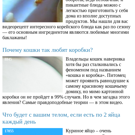
пикантные блюда можно с
легкостью приготовить у себя
дома из вполне доступных
продуктов. Мы нашли для вас
видеорецепт интересного корейского блюда как раз по сезону
— его основным ингредиентом являются любимые многими
баклажаны!
Почему кошки так любят коробки?
Владельцы кошек наверняка
8845
хотя бы раз сталкивались с
феноменом под названием
«кошка и коробка». Питомец
может проявить равнодушие к
самому красивому кошачьему
домику, но мимо картонной
коробки он не пройдет в 99% случаев. Но в чем загадка этого
явления? Самые правдоподобные теории — в этом видео.
Что будет с вашим телом, если есть по 2 яйца
каждый день
Куриное яйцо – очень
17055