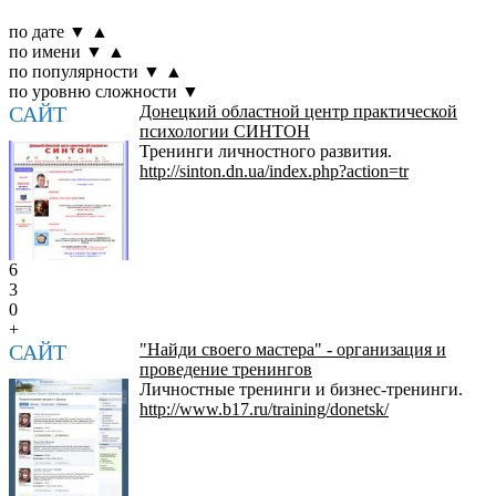
по дате
▼
▲
по имени
▼
▲
по популярности
▼
▲
по уровню сложности
▼
САЙТ
Донецкий областной центр практической
психологии СИНТОН
Тренинги личностного развития.
http://sinton.dn.ua/index.php?action=tr
6
3
0
+
САЙТ
"Найди своего мастера" - организация и
проведение тренингов
Личностные тренинги и бизнес-тренинги.
http://www.b17.ru/training/donetsk/