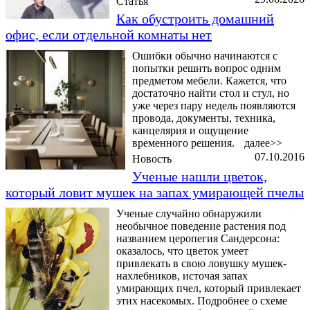
Статья
Как обустроить домашний
офис, если отдельной комнаты нет
Ошибки обычно начинаются с
попытки решить вопрос одним
предметом мебели. Кажется, что
достаточно найти стол и стул, но
уже через пару недель появляются
провода, документы, техника,
канцелярия и ощущение
временного решения.
далее>>
07.10.2016
Новость
Ученые нашли цветок,
который ловит мушек на запах умирающей пчелы
Ученые случайно обнаружили
необычное поведение растения под
названием церопегия Сандерсона:
оказалось, что цветок умеет
привлекать в свою ловушку мушек-
нахлебников, источая запах
умирающих пчел, который привлекает
этих насекомых. Подробнее о схеме