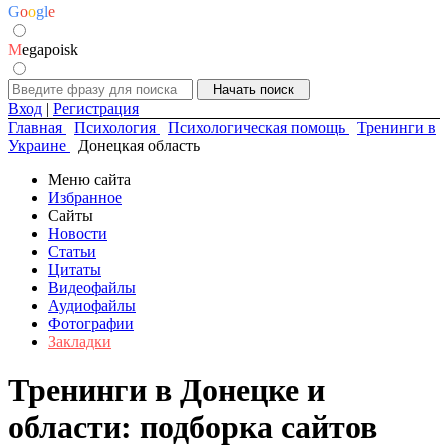
G
o
o
g
l
e
M
egapoisk
Вход
|
Регистрация
Главная
Психология
Психологическая помощь
Тренинги в
Украине
Донецкая область
Меню сайта
Избранное
Сайты
Новости
Статьи
Цитаты
Видеофайлы
Аудиофайлы
Фотографии
Закладки
Тренинги в Донецке и
области: подборка сайтов