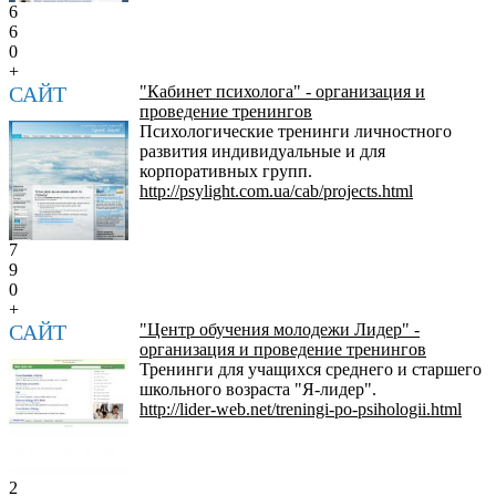
6
6
0
+
САЙТ
"Кабинет психолога" - организация и
проведение тренингов
Психологические тренинги личностного
развития индивидуальные и для
корпоративных групп.
http://psylight.com.ua/cab/projects.html
7
9
0
+
САЙТ
"Центр обучения молодежи Лидер" -
организация и проведение тренингов
Тренинги для учащихся среднего и старшего
школьного возраста "Я-лидер".
http://lider-web.net/treningi-po-psihologii.html
2