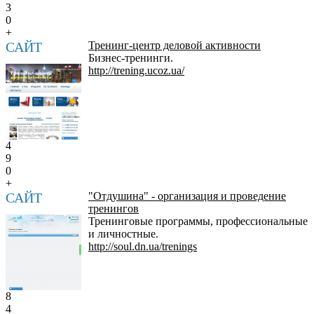
3
0
+
САЙТ
Тренинг-центр деловой активности
Бизнес-тренинги.
http://trening.ucoz.ua/
4
9
0
+
САЙТ
"Отдушина" - организация и проведение
тренингов
Тренинговые программы, профессиональные
и личностные.
http://soul.dn.ua/trenings
8
4