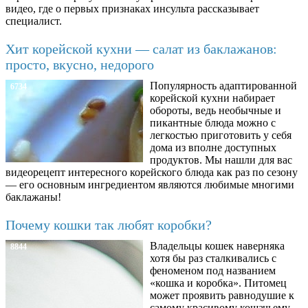
видео, где о первых признаках инсульта рассказывает
специалист.
Хит корейской кухни — салат из баклажанов:
просто, вкусно, недорого
Популярность адаптированной
6734
корейской кухни набирает
обороты, ведь необычные и
пикантные блюда можно с
легкостью приготовить у себя
дома из вполне доступных
продуктов. Мы нашли для вас
видеорецепт интересного корейского блюда как раз по сезону
— его основным ингредиентом являются любимые многими
баклажаны!
Почему кошки так любят коробки?
Владельцы кошек наверняка
8844
хотя бы раз сталкивались с
феноменом под названием
«кошка и коробка». Питомец
может проявить равнодушие к
самому красивому кошачьему