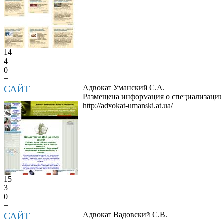
14
4
0
+
САЙТ
Адвокат Уманский С.А.
Размещена информация о специализации 
http://advokat-umanski.at.ua/
15
3
0
+
САЙТ
Адвокат Вадовский С.В.