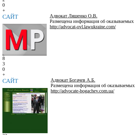
0
+
САЙТ
Адвокат Ляшенко О.В.
Размещена информация об оказываемых у
http://advocat-ovl.lawukraine.com/
8
3
0
+
САЙТ
Адвокат Богачев А.Б.
Размещена информация об оказываемых у
http://advocate-bogachev.com.ua/