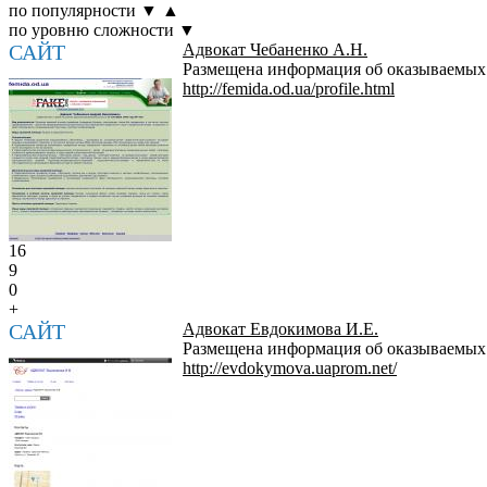
по популярности
▼
▲
по уровню сложности
▼
САЙТ
Адвокат Чебаненко А.Н.
Размещена информация об оказываемых у
http://femida.od.ua/profile.html
16
9
0
+
САЙТ
Адвокат Евдокимова И.Е.
Размещена информация об оказываемых 
http://evdokymova.uaprom.net/