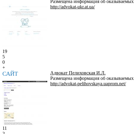
Размещена информация об оказываемых у
http://advokat-ukr.at.ua/
19
5
0
+
САЙТ
Адвокат Пелиховская И.Л.
Размещена информация об оказываемых 
http://advokat-pelihovskaya.uaprom.net/
11
2