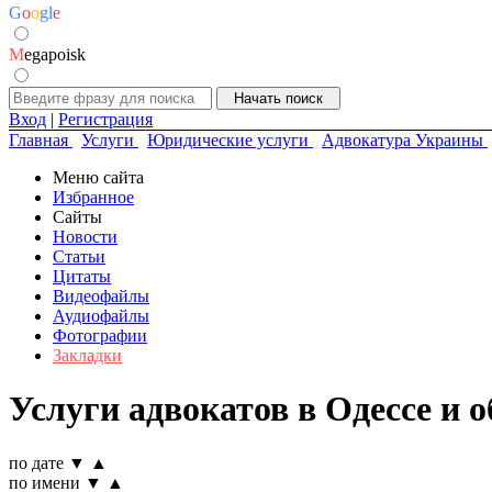
G
o
o
g
l
e
M
egapoisk
Вход
|
Регистрация
Главная
Услуги
Юридические услуги
Адвокатура Украины
Меню сайта
Избранное
Сайты
Новости
Статьи
Цитаты
Видеофайлы
Аудиофайлы
Фотографии
Закладки
Услуги адвокатов в Одессе и о
по дате
▼
▲
по имени
▼
▲