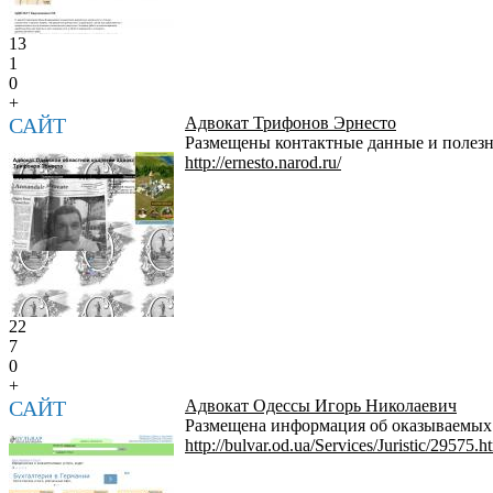
13
1
0
+
САЙТ
Адвокат Трифонов Эрнесто
Размещены контактные данные и полезн
http://ernesto.narod.ru/
22
7
0
+
САЙТ
Адвокат Одессы Игорь Николаевич
Размещена информация об оказываемых 
http://bulvar.od.ua/Services/Juristic/29575.h